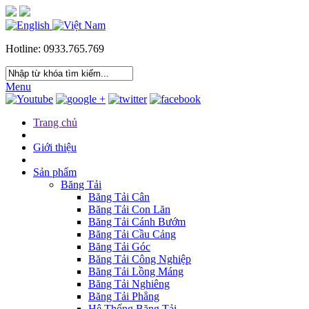
Hotline: 0933.765.769
Menu
Trang chủ
Giới thiệu
Sản phẩm
Băng Tải
Băng Tải Cân
Băng Tải Con Lăn
Băng Tải Cánh Bướm
Băng Tải Cầu Cảng
Băng Tải Góc
Băng Tải Công Nghiệp
Băng Tải Lồng Máng
Băng Tải Nghiêng
Băng Tải Phẳng
Hệ Thống Băng Tải