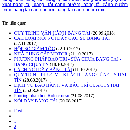
xuat bang tai, băng tải cánh bướm, băng tải cánh bướm
mini, bang tai canh buom, bang tai canh buom mini
Tin liên quan
QUY TRÌNH VẬN HÀNH BĂNG TẢI
(20.09.2018)
CÁC LOẠI MỐI NỐI DÂY CAO SU BĂNG TẢI
(27.11.2017)
HỘP SỐ GIẢM TỐC
(22.10.2017)
NHÀ CUNG CẤP MOTOR
(21.10.2017)
PHƯƠNG PHÁP BẢO TRÌ - SỬA CHỮA BĂNG TẢI -
BĂNG CHUYỀN
(18.10.2017)
CÁCH NỐI DÂY BĂNG TẢI
(11.10.2017)
QUY TRÌNH PHỤC VỤ KHÁCH HÀNG CÙA CTY HAI
TÍN
(28.08.2017)
DỊCH VỤ BẢO HÀNH VÀ BẢO TRÌ CŨA CTY HAI
TÍN
(25.08.2017)
Phương pháp bọc Rulo cao su
(21.08.2017)
NỐI DÂY BĂNG TẢI
(20.08.2017)
First
1
2