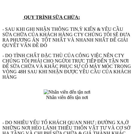
QUY TRÌNH SỮA CHỬA:
- SAU KHI GHI NHẬN THÔNG TIN,Ỳ KIẾN & YÊU CẦU
SỮA CHỮA CỦA KHÁCH HÀNG CTY CHÚNG TÔI SẼ ĐƯA
RA PHƯƠNG ÁN TỐT NHẤT VÀ NHANH NHẤT ĐỂ GIẢI
QUYẾT VẤN ĐỀ ĐÓ
- DO TÌNH CHẤT ĐẶC THÙ CỦA CÔNG VIỆC NÊN CTY
CHÚNG TÔI PHẢI CHO NGỪOI TRỰC TIẾP ĐẾN TẬN NƠI
ĐỂ SỮA CHỮA VÀ KHẮC PHỤC SỰ CỐ MÁY MÓC TRONG
VÒNG 48H SAU KHI NHẬN ĐƯỢC YÊU CẦU CỦA KHÁCH
HÀNG
Nhân viên đến tận nơi
- DO NHIÊU YẾU TỐ KHÁCH QUAN NHƯ ; ĐƯỜNG XA,Ở
NHỮNG NƠI HẺO LÁNH THIẾU THỐN VẬT TƯ VÀ CƠ SỞ
HẠ TẦNG VÀ CHI PHÍ SỮA CHỮA & GIÁ THÀNH KHÁC