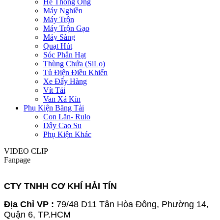
Hệ Thống Ống
Máy Nghiền
Máy Trộn
Máy Trộn Gạo
Máy Sàng
Quạt Hút
Sóc Phân Hạt
Thùng Chứa (SiLo)
Tủ Điện Điều Khiển
Xe Đẩy Hàng
Vít Tải
Van Xả Kín
Phụ Kiện Băng Tải
Con Lăn- Rulo
Dây Cao Su
Phụ Kiện Khác
VIDEO CLIP
Fanpage
CTY TNHH CƠ KHÍ HẢI TÍN
Địa Chỉ VP :
79/48 D11 Tân Hòa Đông, Phường 14,
Quận 6, TP.HCM