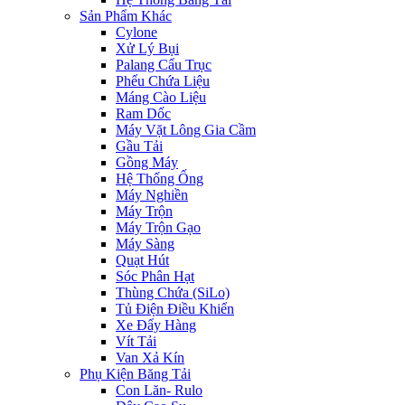
Sản Phẩm Khác
Cylone
Xử Lý Bụi
Palang Cẩu Trục
Phểu Chứa Liệu
Máng Cào Liệu
Ram Dốc
Máy Vặt Lông Gia Cầm
Gầu Tải
Gồng Máy
Hệ Thống Ống
Máy Nghiền
Máy Trộn
Máy Trộn Gạo
Máy Sàng
Quạt Hút
Sóc Phân Hạt
Thùng Chứa (SiLo)
Tủ Điện Điều Khiển
Xe Đẩy Hàng
Vít Tải
Van Xả Kín
Phụ Kiện Băng Tải
Con Lăn- Rulo