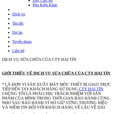
Dây Cao Su
Phụ Kiện Khác
Dịch vụ
Tin tức
Dự án
Tuyển dụng
Liên hệ
DỊCH VỤ SỬA CHỮA CỦA CTY HAI TÍN
GIỚI THIỆU VỂ DỊCH VỤ SỬA CHỮA CỦA CTY HAI TÍN
* LÀ ĐƠN VỊ SẢN XUẤT MÁY MÓC THIẾT BỊ GIAO TRỰC
TIẾP ĐẾN TAY KHÁCH HÀNG SỬ DỤNG
CTY HAI TÍN
CHÚNG TÔI LÀ PHẢI CHỊU TRÁCH NHIỆM VỚI SẢN
PHẨM CỦA MÌNH TRONG THỜI GIAN BẢO HÀNH CŨNG
NHƯ SAU BẢO HÀNH VÌ NÓ GIỬ VỮNG THƯƠNG HIỆU
VÀ NIỀM TIN ĐỐI VỚI KHÁCH HÀNG VỀ LÂU VỀ DÀI