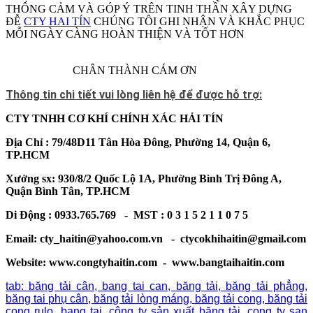
THÔNG CẢM VÀ GÓP Ý TRÊN TINH THẦN XÂY DỰNG
ĐỄ
CTY HAI TÍN
CHÚNG TÔI GHI NHẬN VÀ KHẮC PHỤC
MỖI NGÀY CÀNG HOÀN THIỆN VÀ TỐT HƠN
CHÂN THÀNH CÁM ƠN
Thông tin chi tiết vui lòng liên hệ để được hỗ trợ:
CTY TNHH CƠ KHÍ CHÍNH XÁC HẢI TÍN
Địa Chỉ : 79/48D11 Tân Hòa Đông, Phường 14, Quận 6,
TP.HCM
Xưởng sx: 930/8/2 Quốc Lộ 1A, Phường Bình Trị Đông A,
Quận Bình Tân, TP.HCM
Di Động : 0933.765.769 - MST : 0 3 1 5 2 1 1 0 7 5
Email: cty_haitin@yahoo.com.vn - ctycokhihaitin@gmail.com
Website: www.congtyhaitin.com - www.bangtaihaitin.com
tab: băng tải cân, bang tai can, băng tải, băng tải phẳng,
băng tai phụ cân, băng tải lòng máng, băng tải cong, băng tải
cong rulo, bang tai, công ty sản xuất băng tải, cong ty san