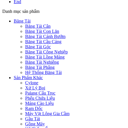
End
Danh mục sản phẩm
Băng Tải
Băng Tải Cân
Băng Tải Con Lăn
Băng Tải Cánh Bướm
Băng Tải Cầu Cảng
Băng Tải Góc
Băng Tải Công Nghiệp
Băng Tải Lồng Máng
Băng Tải Nghiêng
Băng Tải Phẳng
Hệ Thống Băng Tải
Sản Phẩm Khác
Cylone
Xử Lý Bụi
Palang Cẩu Trục
Phểu Chứa Liệu
Máng Cào Liệu
Ram Dốc
Máy Vặt Lông Gia Cầm
Gầu Tải
Gồng Máy