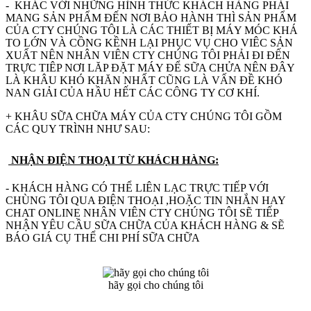
- KHÁC VỚI NHỮNG HÌNH THỨC KHÁCH HÀNG PHẢI
MANG SẢN PHẨM ĐẾN NƠI BẢO HÀNH THÌ SẢN PHẨM
CỦA CTY CHÚNG TÔI LÀ CÁC THIẾT BỊ MÁY MÓC KHÁ
TO LỚN VÀ CỒNG KỀNH LẠI PHỤC VỤ CHO VIÊC SẢN
XUẤT NÊN NHÂN VIÊN CTY CHÚNG TÔI PHẢI ĐI ĐẾN
TRỰC TIÊP NƠI LĂP ĐẶT MÁY ĐỂ SỮA CHỬA NÊN ĐÂY
LÀ KHÂU KHÓ KHĂN NHẤT CŨNG LÀ VẤN ĐỀ KHÓ
NAN GIẢI CỦA HẦU HẾT CÁC CÔNG TY CƠ KHÍ.
+ KHÂU SỮA CHỮA MÁY CỦA CTY CHÚNG TÔI GỒM
CÁC QUY TRÌNH NHƯ SAU:
NHẬN ĐIỆN THOẠI TỪ KHÁCH HÀNG:
- KHÁCH HÀNG CÓ THỂ LIÊN LẠC TRỰC TIẾP VỚI
CHÙNG TÔI QUA ĐIỆN THOẠI ,HOẶC TIN NHẮN HAY
CHAT ONLINE NHÂN VIÊN CTY CHÚNG TÔI SẼ TIẾP
NHẬN YÊU CẦU SỮA CHỮA CỦA KHÁCH HÀNG & SẼ
BÁO GIÁ CỤ THỂ CHI PHÍ SỮA CHỮA
hãy gọi cho chúng tôi