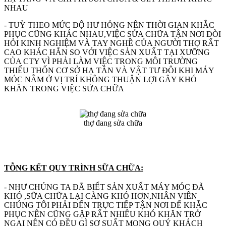
NHAU
- TUỲ THEO MỨC ĐỘ HƯ HỎNG NÊN THỜI GIAN KHẮC
PHỤC CŨNG KHÁC NHAU,VIỆC SỬA CHỮA TẬN NƠI ĐÒI
HỎI KINH NGHIỆM VÀ TAY NGHỀ CỦA NGƯỜI THỢ RẤT
CAO KHÁC HẲN SO VỚI VIỆC SẢN XUẤT TẠI XƯỠNG
CỦA CTY VÌ PHẢI LÀM VIỆC TRONG MÔI TRƯỜNG
THIẾU THỐN CƠ SỞ HẠ TẦN VÀ VẬT TƯ ĐÔI KHI MÁY
MÓC NẰM Ở VỊ TRÍ KHÔNG THUẬN LỢI GÂY KHÓ
KHĂN TRONG VIỆC SỬA CHỮA
thợ đang sửa chữa
TỖNG KẾT QUY TRÌNH SỮA CHỮA:
- NHƯ CHÚNG TA ĐÃ BIẾT SẢN XUẤT MÁY MÓC ĐÃ
KHÓ ,SỮA CHỮA LẠI CÀNG KHÓ HƠN,NHÂN VIÊN
CHÚNG TÔI PHẢI ĐẾN TRỰC TIẾP TẬN NƠI ĐỂ KHẮC
PHỤC NÊN CŨNG GẶP RẤT NHIÊU KHÓ KHĂN TRỞ
NGẠI NÊN CÓ ĐỀU GÌ SƠ SUẤT MONG QUÝ KHÁCH