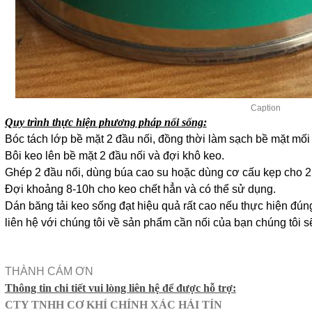
Caption
Quy trình thực hiện phương pháp nối sống:
Bóc tách lớp bề mặt 2 đầu nối, đồng thời làm sạch bề mặt mối
Bôi keo lên bề mặt 2 đầu nối và đợi khô keo.
Ghép 2 đầu nối, dùng búa cao su hoặc dùng cơ cấu kẹp cho 2 
Đợi khoảng 8-10h cho keo chết hẳn và có thể sử dụng.
Dán băng tải keo sống đạt hiệu quả rất cao nếu thực hiện đúng 
liên hệ với chúng tôi về sản phẩm cần nối của bạn chúng tôi s
CH
THÀNH CÁM ƠN
Thông tin chi tiết vui lòng liên hệ để được hỗ trợ:
CTY TNHH CƠ KHÍ CHÍNH XÁC HẢI TÍN