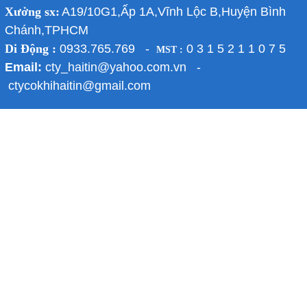
Xưởng sx:
A19/10G1,Ấp 1A,Vĩnh Lộc B,Huyện Bình
Chánh,TPHCM
Di Động :
0933.765.769 -
0 3 1 5 2 1 1 0 7 5
MST :
Email:
cty_haitin@yahoo.com.vn -
ctycokhihaitin@gmail.com