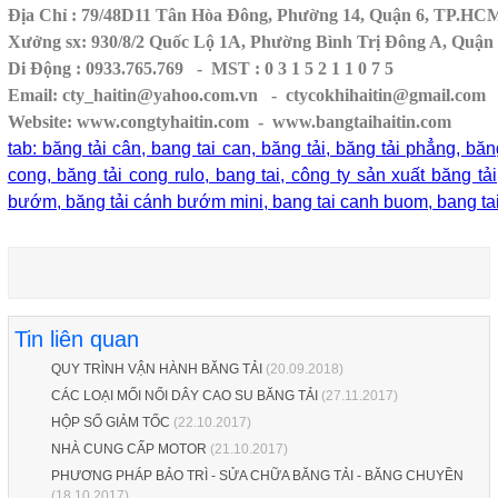
Địa Chỉ : 79/48D11 Tân Hòa Đông, Phường 14, Quận 6, TP.HC
Xưởng sx: 930/8/2 Quốc Lộ 1A, Phường Bình Trị Đông A, Quậ
Di Động : 0933.765.769 - MST : 0 3 1 5 2 1 1 0 7 5
Email: cty_haitin@yahoo.com.vn - ctycokhihaitin@gmail.com
Website: www.congtyhaitin.com - www.bangtaihaitin.com
tab: băng tải cân, bang tai can, băng tải, băng tải phẳng, bă
cong, băng tải cong rulo, bang tai, công ty sản xuất băng tả
bướm, băng tải cánh bướm mini, bang tai canh buom, bang ta
Tin liên quan
QUY TRÌNH VẬN HÀNH BĂNG TẢI
(20.09.2018)
CÁC LOẠI MỐI NỐI DÂY CAO SU BĂNG TẢI
(27.11.2017)
HỘP SỐ GIẢM TỐC
(22.10.2017)
NHÀ CUNG CẤP MOTOR
(21.10.2017)
PHƯƠNG PHÁP BẢO TRÌ - SỬA CHỮA BĂNG TẢI - BĂNG CHUYỀN
(18.10.2017)