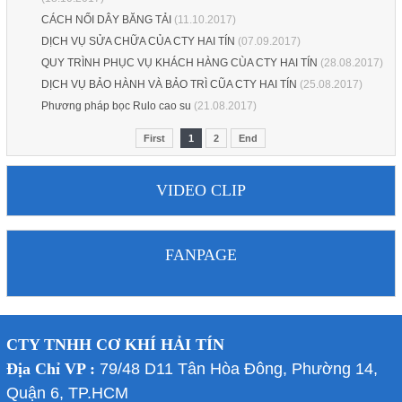
CÁCH NỐI DÂY BĂNG TẢI
(11.10.2017)
DỊCH VỤ SỬA CHỮA CỦA CTY HAI TÍN
(07.09.2017)
QUY TRÌNH PHỤC VỤ KHÁCH HÀNG CÙA CTY HAI TÍN
(28.08.2017)
DỊCH VỤ BẢO HÀNH VÀ BẢO TRÌ CŨA CTY HAI TÍN
(25.08.2017)
Phương pháp bọc Rulo cao su
(21.08.2017)
First
1
2
End
VIDEO CLIP
FANPAGE
CTY TNHH CƠ KHÍ HẢI TÍN
Địa Chỉ VP :
79/48 D11 Tân Hòa Đông, Phường 14,
Quận 6, TP.HCM