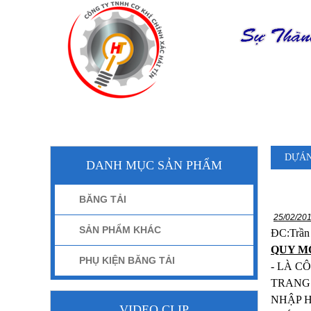
TRANG CHỦ
DỰÁN
DANH MỤC SẢN PHẨM
BĂNG TẢI
25/02/20
SẢN PHẨM KHÁC
ĐC:Trần
QUY M
PHỤ KIỆN BĂNG TẢI
- LÀ C
TRANG 
NHẬP 
VIDEO CLIP