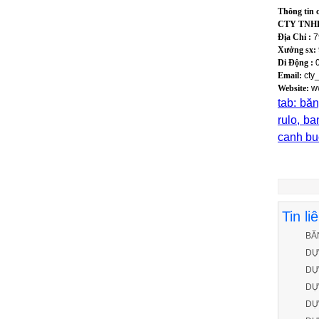
Thông tin ch
CTY TNHH
Địa Chỉ :
7
Xưởng sx:
Di Động :
0
Email:
cty
Website:
w
tab: băn
rulo, ba
canh bu
Tin li
BĂ
DỰ
DỰ
DỰ
DỰ