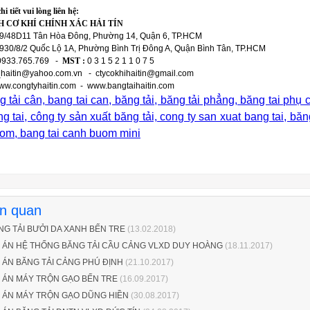
i tiết vui lòng liên hệ:
 CƠ KHÍ CHÍNH XÁC HẢI TÍN
9/48D11 Tân Hòa Đông, Phường 14, Quận 6, TP.HCM
930/8/2 Quốc Lộ 1A, Phường Bình Trị Đông A, Quận Bình Tân, TP.HCM
933.765.769 -
MST :
0 3 1 5 2 1 1 0 7 5
_haitin@yahoo.com.vn - ctycokhihaitin@gmail.com
ww.congtyhaitin.com - www.bangtaihaitin.com
g tải cân, bang tai can, băng tải, băng tải phẳng, băng tai phụ
ng tai, công ty sản xuất băng tải, cong ty san xuat bang tai, 
om, bang tai canh buom mini
ên quan
NG TẢI BƯỞI DA XANH BẾN TRE
(13.02.2018)
 ÁN HỆ THỐNG BĂNG TẢI CẦU CẢNG VLXD DUY HOÀNG
(18.11.2017)
 ÁN BĂNG TẢI CẢNG PHÚ ĐỊNH
(21.10.2017)
 ÁN MÁY TRỘN GẠO BẾN TRE
(16.09.2017)
 ÁN MÁY TRỘN GẠO DŨNG HIỀN
(30.08.2017)