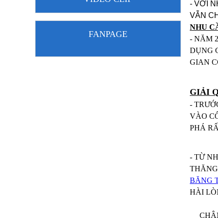
- VỚI 
VẪN CH
NHU CẦ
FANPAGE
- NĂM 
DỤNG C
GIAN C
GIẢI 
- TRƯỚ
VÀO CÔ
PHÁ RẤ
- TỪ N
THĂNG 
BĂNG 
HÀI LÒ
CHÂN