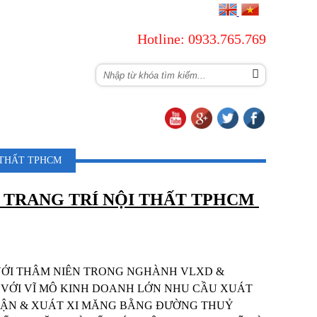
Hotline: 0933.765.769
TUYỂN DỤNG
LIÊN HỆ
 THẤT TPHCM
& TRANG TRÍ NỘI THẤT TPHCM
 VỚI THÂM NIÊN TRONG NGHÀNH VLXD &
G,VỚI VĨ MÔ KINH DOANH LỚN NHU CẦU XUÁT
HẬN & XUÁT XI MĂNG BẰNG ĐƯỜNG THUỶ