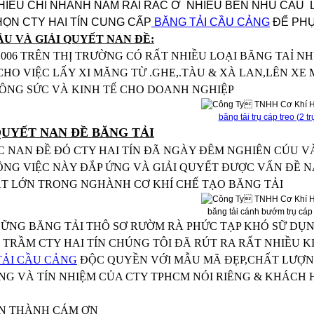
NHIỀU CHI NHÁNH NẰM RẢI RÁC Ở NHIỀU BẾN NHU CẦU 
ỌN CTY HAI TÍN CUNG CẤP
BĂNG TẢI CẦU CẢNG
ĐỂ PHỤ
U VÀ GIẢI QUYẾT NAN ĐỀ:
2006 TRÊN THỊ TRƯỜNG CÓ RẤT NHIỀU LOẠI BĂNG TAỈ 
HO VIỆC LẤY XI MĂNG TỪ .GHE,.TÀU & XÀ LAN,LÊN XE
ÔNG SỨC VÀ KINH TẾ CHO DOANH NGHIỆP
băng tải trụ cáp treo (2 tr
QUYẾT NAN ĐỀ BĂNG TẢI
C NAN ĐỀ ĐÓ CTY HAI TÍN ĐÃ NGÀY ĐÊM NGHIÊN CÚU VÀ
NG VIỆC NÀY ĐẮP ỨNG VÀ GIẢI QUYẾT ĐƯỢC VẤN ĐỀ N
T LỚN TRONG NGHÀNH CƠ KHÍ CHẾ TẠO BĂNG TẢI
băng tải cánh bướm trụ cáp 
HỮNG BĂNG TẢI THÔ SƠ RƯỜM RÀ PHỨC TẠP KHÓ SỮ DỤ
TRẦM CTY HAI TÍN CHÚNG TÔI ĐÃ RÚT RA RẤT NHIỀU 
TẢI CẦU CẢNG
ĐỘC QUYỀN VỚI MẪU MÃ ĐẸP,CHẤT LƯỢN
NG VÀ TÍN NHIỆM CỦA CTY TPHCM NÓI RIÊNG & KHÁCH
 THÀNH CÁM ƠN