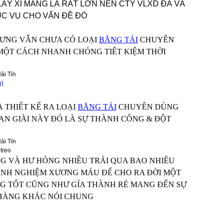
LẤY XI MĂNG LÀ RẤT LỚN NÊN CTY VLXD ĐÃ VÀ
C VỤ CHO VẤN ĐỀ ĐÓ
NHƯNG VẪN CHƯA CÓ LOẠI
BĂNG TẢI
CHUYÊN
 MỘT CÁCH NHANH CHÓNG TIÊT KIỆM THỜI
ụ)
 THIẾT KẾ RA LOẠI
BĂNG TẢI
CHUYÊN DÙNG
AN GIÀI NÀY ĐÓ LÀ SỰ THÀNH CÔNG & ĐỘT
treo
NG VÀ HƯ HỎNG NHIỀU TRẢI QUA BAO NHIÊU
KINH NGHIỆM XƯƠNG MÁU ĐỂ CHO RA ĐỜI MỘT
G TỐT CŨNG NHƯ GÍA THÀNH RẺ MANG ĐẾN SỰ
 HÀNG KHÁC NÓI CHUNG