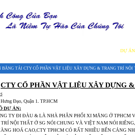
GIỚI THIỆU
SẢN PHẨM
DỊCH VỤ
TIN TỨC
DỰ ÁN
 BĂNG TẢI CTY CỔ PHẦN VẬT LIỆU XÂY DỰNG & TRANG TRÍ NỘI
CTY CỔ PHẦN VẬT LIỆU XÂY DỰNG 
15
 Hưng Đạo, Quận 1. TP.HCM
Ô DỰ ÁN:
ÔNG TY ĐI ĐÀU & LÀ NHÀ PHÂN PHỐI XI MĂNG Ở TPHCM
TRÍ NỘI THẤT Ở SG NÓI CHUNG VÀ VIỆT NAM NÓI RIÊN
HÀNG HOÁ CAO,CTY TPHCM CÓ RẤT NHIỀU BẾN CẢNG N