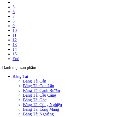
5
6
7
8
9
10
11
12
13
14
15
End
Danh mục sản phẩm
Băng Tải
Băng Tải Cân
Băng Tải Con Lăn
Băng Tải Cánh Bướm
Băng Tải Cầu Cảng
Băng Tải Góc
Băng Tải Công Nghiệp
Băng Tải Lồng Máng
Băng Tải Nghiêng