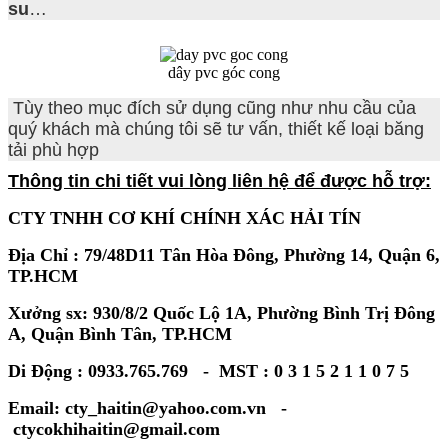
su
…
dây pvc góc cong
Tùy theo mục đích sử dụng cũng như nhu cầu của
quý khách mà chúng tôi sẽ tư vấn, thiết kế loại băng
tải phù hợp
Thông tin chi tiết vui lòng liên hệ để được hỗ trợ:
CTY TNHH CƠ KHÍ CHÍNH XÁC HẢI TÍN
Địa Chỉ : 79/48D11 Tân Hòa Đông, Phường 14, Quận 6,
TP.HCM
Xưởng sx: 930/8/2 Quốc Lộ 1A, Phường Bình Trị Đông
A, Quận Bình Tân, TP.HCM
Di Động : 0933.765.769 - MST : 0 3 1 5 2 1 1 0 7 5
Email: cty_haitin@yahoo.com.vn -
ctycokhihaitin@gmail.com