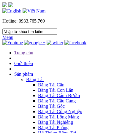
Hotline: 0933.765.769
Menu
Trang chủ
Giới thiệu
Sản phẩm
Băng Tải
Băng Tải Cân
Băng Tải Con Lăn
Băng Tải Cánh Bướm
Băng Tải Cầu Cảng
Băng Tải Góc
Băng Tải Công Nghiệp
Băng Tải Lồng Máng
Băng Tải Nghiêng
Băng Tải Phẳng
Hệ Thống Băng Tải