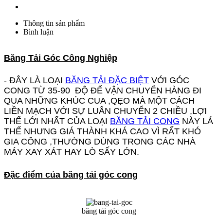
Thông tin sản phẩm
Bình luận
Băng Tải Góc Công Nghiệp
- ĐÂY LÀ LOẠI
BĂNG TẢI ĐẶC BIỆT
VỚI GÓC
CONG TỪ 35-90 ĐỘ ĐỂ VẬN CHUYỂN HÀNG ĐI
QUA NHỮNG KHÚC CUA ,QẸO MÀ MỘT CÁCH
LIỀN MẠCH VỚI SỰ LUÂN CHUYỂN 2 CHIỀU ,LỢI
THẾ LỚI NHẤT CỦA LOẠI
BĂNG TẢI CONG
NÀY LÁ
THẾ NHƯNG GIÁ THÀNH KHÁ CAO VÌ RẤT KHÓ
GIA CÔNG ,THƯỜNG DÙNG TRONG CÁC NHÀ
MÁY XAY XÁT HAY LÒ SẤY LỚN.
Đặc điểm của băng tải góc cong
băng tải góc cong