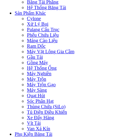
Băng Tải Phẳng
Hệ Thống Băng Tải
Sản Phẩm Khác
Cylone
Xử Lý Bụi
Palang Cẩu Trục
Phểu Chứa Liệu
Máng Cào Liệu
Ram Dốc
Máy Vặt Lông Gia Cầm
Gầu Tải
Gồng Máy
Hệ Thống Ống
Máy Nghiền
Máy Trộn
Máy Trộn Gạo
Máy Sàng
Quạt Hút
Sóc Phân Hạt
Thùng Chứa (SiLo)
Tủ Điện Điều Khiển
Xe Đẩy Hàng
Vít Tải
Van Xả Kín
Phụ Kiện Băng Tải