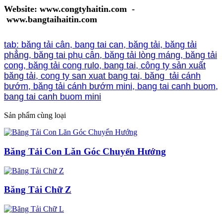
Website: www.congtyhaitin.com -
www.bangtaihaitin.com
tab: băng tải cân, bang tai can, băng tải, băng tải
phẳng, băng tai phụ cân, băng tải lòng máng, băng tải
cong, băng tải cong rulo, bang tai, công ty sản xuất
băng tải, cong ty san xuat bang tai, băng tải cánh
bướm, băng tải cánh bướm mini, bang tai canh buom,
bang tai canh buom mini
Sản phẩm cùng loại
Băng Tải Con Lăn Góc Chuyển Hướng
Băng Tải Chữ Z