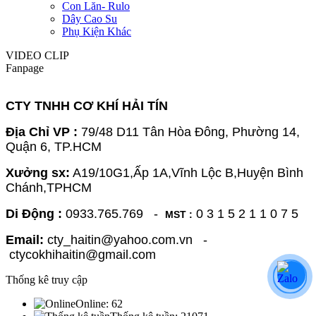
Con Lăn- Rulo
Dây Cao Su
Phụ Kiện Khác
VIDEO CLIP
Fanpage
CTY TNHH CƠ KHÍ HẢI TÍN
Địa Chỉ VP :
79/48 D11 Tân Hòa Đông, Phường 14,
Quận 6, TP.HCM
Xưởng sx:
A19/10G1,Ấp 1A,Vĩnh Lộc B,Huyện Bình
Chánh,TPHCM
Di Động :
0933.765.769 -
0 3 1 5 2 1 1 0 7 5
MST :
Email:
cty_haitin@yahoo.com.vn -
ctycokhihaitin@gmail.com
Thống kê truy cập
Online:
62