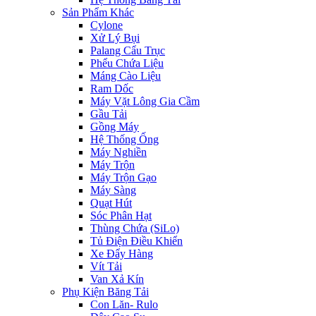
Sản Phẩm Khác
Cylone
Xử Lý Bụi
Palang Cẩu Trục
Phểu Chứa Liệu
Máng Cào Liệu
Ram Dốc
Máy Vặt Lông Gia Cầm
Gầu Tải
Gồng Máy
Hệ Thống Ống
Máy Nghiền
Máy Trộn
Máy Trộn Gạo
Máy Sàng
Quạt Hút
Sóc Phân Hạt
Thùng Chứa (SiLo)
Tủ Điện Điều Khiển
Xe Đẩy Hàng
Vít Tải
Van Xả Kín
Phụ Kiện Băng Tải
Con Lăn- Rulo