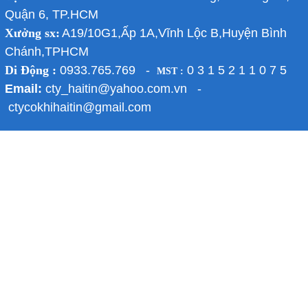
Quận 6, TP.HCM
Xưởng sx:
A19/10G1,Ấp 1A,Vĩnh Lộc B,Huyện Bình
Chánh,TPHCM
Di Động :
0933.765.769 -
0 3 1 5 2 1 1 0 7 5
MST :
Email:
cty_haitin@yahoo.com.vn -
ctycokhihaitin@gmail.com