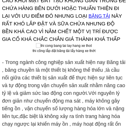
CAO KHỎI MẶT ĐẤT TẠO KHÔNG GIAN TRỐNG ĐỂ
CHỨA HÀNG BÊN DƯỚI HOẶC THUẤN THIỆN ĐI
LẠI VỚI ƯU ĐIỂM ĐÓ NHƯNG LOẠI
NÀY
BĂNG TẢI
RẤT KHÓ LẮP ĐẬT VÀ SỮA CHỬA NHƯNG ĐỘ
BỀN KHÁ CAO VÌ NẰM CHẾT MỘT VỊ TRÍ ĐƯỢC
GIA CỐ KHÁ CHẮC CHẮN GIÁ THÀNH KHÁ THẤP
thi công lắp đặt băng tải lấy hàng xe thớt
- Trong ngành công nghiệp sản xuất hiện nay Băng tải
, băng chuyền là một thiết bị không thể thiếu ,là cầu
nối giữa các thiết bị sản xuất để thực hiện sự liên tục
và tự động trong vận chuyển sản xuất nhằm nâng cao
tỷ lệ và giảm sức lao động con người.Với nguyên lý
đơn giản như chuyển động ma sát , máy không gây
tiếng ồn , vận chuyển số lượng hàng hóa lớn và nặng
liên tục,đặc biệt là không xảy ra tình trang hàng hóa
chạy ngược lại khiến máy ồn , máy hoạt động rất ổn