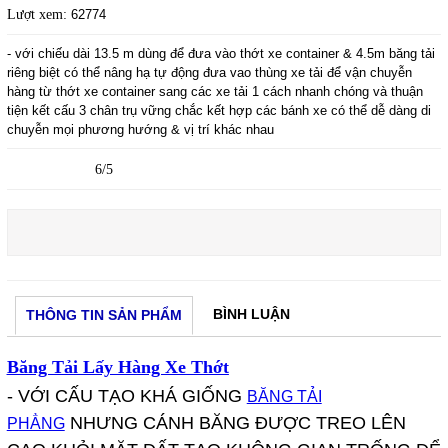
Lượt xem:
62774
- với chiếu dài 13.5 m dùng để đưa vào thớt xe container & 4.5m băng tải
riêng biệt có thể nâng hạ tự động đưa vao thùng xe tải để vận chuyễn
hàng từ thớt xe container sang các xe tải 1 cách nhanh chóng và thuận
tiện kết cấu 3 chân trụ vững chắc kết hợp các bánh xe có thể dễ dàng di
chuyễn mọi phương hướng & vị trí khác nhau
6/5
BÌNH LUẬN
THÔNG TIN SẢN PHẨM
Băng Tải Lấy Hàng Xe Thớt
- VỚI CẤU TẠO KHÁ GIỐNG
BĂNG TẢI
NHƯNG CÁNH BĂNG ĐƯỢC TREO LÊN
PHẲNG