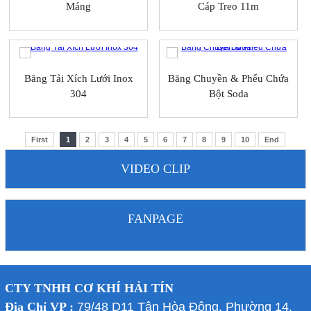
Máng
Cáp Treo 11m
Băng Tải Xích Lưới Inox
Băng Chuyền & Phểu Chứa
304
Bột Soda
First
1
2
3
4
5
6
7
8
9
10
End
VIDEO CLIP
FANPAGE
CTY TNHH CƠ KHÍ HẢI TÍN
Địa Chỉ VP :
79/48 D11 Tân Hòa Đông, Phường 14,