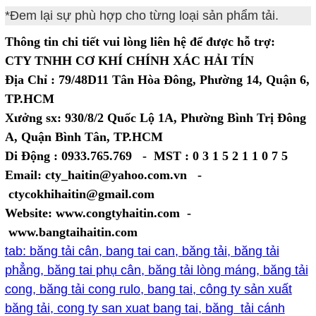
*Đem lại sự phù hợp cho từng loại sản phẩm tải.
Thông tin chi tiết vui lòng liên hệ để được hỗ trợ:
CTY TNHH CƠ KHÍ CHÍNH XÁC HẢI TÍN
Địa Chỉ : 79/48D11 Tân Hòa Đông, Phường 14, Quận 6,
TP.HCM
Xưởng sx: 930/8/2 Quốc Lộ 1A, Phường Bình Trị Đông
A, Quận Bình Tân, TP.HCM
Di Động : 0933.765.769 - MST : 0 3 1 5 2 1 1 0 7 5
Email: cty_haitin@yahoo.com.vn -
ctycokhihaitin@gmail.com
Website: www.congtyhaitin.com -
www.bangtaihaitin.com
tab: băng tải cân, bang tai can, băng tải, băng tải
phẳng, băng tai phụ cân, băng tải lòng máng, băng tải
cong, băng tải cong rulo, bang tai, công ty sản xuất
băng tải, cong ty san xuat bang tai, băng tải cánh