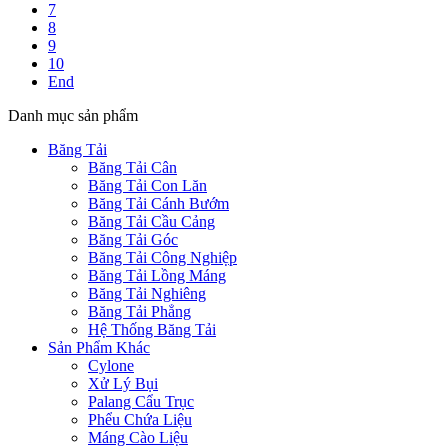
7
8
9
10
End
Danh mục sản phẩm
Băng Tải
Băng Tải Cân
Băng Tải Con Lăn
Băng Tải Cánh Bướm
Băng Tải Cầu Cảng
Băng Tải Góc
Băng Tải Công Nghiệp
Băng Tải Lồng Máng
Băng Tải Nghiêng
Băng Tải Phẳng
Hệ Thống Băng Tải
Sản Phẩm Khác
Cylone
Xử Lý Bụi
Palang Cẩu Trục
Phểu Chứa Liệu
Máng Cào Liệu