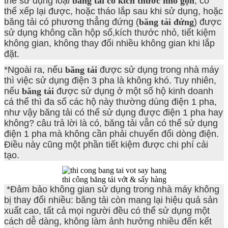
thế sử dụng loại
băng tải có kích thước nhỏ gọn
, có
thể xếp lại được, hoặc tháo lắp sau khi sử dụng, hoặc
băng tải có phương thẳng đứng (
băng tải đứng
) được
sử dụng không cần hộp số,kích thước nhỏ, tiết kiệm
không gian, không thay đổi nhiều không gian khi lắp
đặt.
*Ngoài ra, nếu
băng tải
được sử dụng trong nhà máy
thì việc sử dụng điện 3 pha là không khó. Tuy nhiên,
nếu
băng tải
được sử dụng ở một số hộ kinh doanh
cá thể thì đa số các hộ này thường dùng điện 1 pha,
như vậy băng tải có thể sử dụng được điện 1 pha hay
không? câu trả lời là có, băng tải vẫn có thể sử dụng
điện 1 pha mà không cần phải chuyển đổi dòng điện.
Điều này cũng một phần tiết kiệm được chi phí cải
tạo.
thi công băng tải vớt & sấy hàng
*Đảm bảo không gian sử dụng trong nhà máy không
bị thay đổi nhiều: băng tải còn mang lại hiệu quả sản
xuất cao, tất cả mọi người đều có thể sử dụng một
cách dễ dàng, không làm ảnh hưởng nhiều đến kết