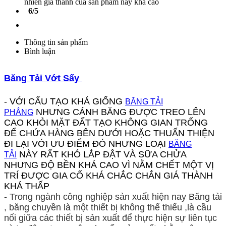
nhiên giá thành của sản phẩm này khá cao
6/5
Thông tin sản phẩm
Bình luận
Băng Tải Vớt Sấy
- VỚI CẤU TẠO KHÁ GIỐNG
BĂNG TẢI
NHƯNG CÁNH BĂNG ĐƯỢC TREO LÊN
PHẲNG
CAO KHỎI MẶT ĐẤT TẠO KHÔNG GIAN TRỐNG
ĐỂ CHỨA HÀNG BÊN DƯỚI HOẶC THUẤN THIỆN
ĐI LẠI VỚI ƯU ĐIỂM ĐÓ NHƯNG LOẠI
BĂNG
NÀY RẤT KHÓ LẮP ĐẬT VÀ SỮA CHỬA
TẢI
NHƯNG ĐỘ BỀN KHÁ CAO VÌ NẰM CHẾT MỘT VỊ
TRÍ ĐƯỢC GIA CỐ KHÁ CHẮC CHẮN GIÁ THÀNH
KHÁ THẤP
- Trong ngành công nghiệp sản xuất hiện nay Băng tải
, băng chuyền là một thiết bị không thể thiếu ,là cầu
nối giữa các thiết bị sản xuất để thực hiện sự liên tục