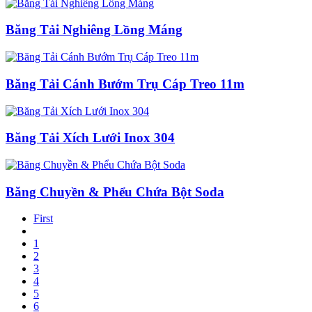
Băng Tải Nghiêng Lồng Máng
Băng Tải Cánh Bướm Trụ Cáp Treo 11m
Băng Tải Xích Lưới Inox 304
Băng Chuyền & Phểu Chứa Bột Soda
First
1
2
3
4
5
6