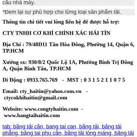
cấu nhà máy.
*Đem lại sự phù hợp cho từng loại sản phẩm tải.
Thông tin chi tiết vui lòng liên hệ để được hỗ trợ:
CTY TNHH CƠ KHÍ CHÍNH XÁC HẢI TÍN
Địa Chỉ : 79/48D11 Tân Hòa Đông, Phường 14, Quận 6,
TP.HCM
Xưởng sx: 930/8/2 Quốc Lộ 1A, Phường Bình Trị Đông
A, Quận Bình Tân, TP.HCM
Di Động : 0933.765.769 - MST : 0 3 1 5 2 1 1 0 7 5
Email: cty_haitin@yahoo.com.vn -
ctycokhihaitin@gmail.com
Website: www.congtyhaitin.com -
www.bangtaihaitin.com
tab: băng tải cân, bang tai can, băng tải, băng tải
phẳng, băng tai phụ cân, băng tải lòng máng, băng tải