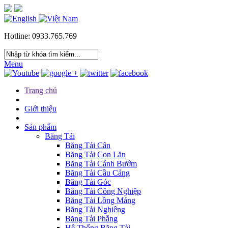
Hotline: 0933.765.769
Menu
Trang chủ
Giới thiệu
Sản phẩm
Băng Tải
Băng Tải Cân
Băng Tải Con Lăn
Băng Tải Cánh Bướm
Băng Tải Cầu Cảng
Băng Tải Góc
Băng Tải Công Nghiệp
Băng Tải Lồng Máng
Băng Tải Nghiêng
Băng Tải Phẳng
Hệ Thống Băng Tải