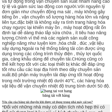
và tự động trong vận chuyển sản xuất nhằm nâng cao
tỷ lệ và giảm sức lao động con người.Với nguyên lý
đơn giản như chuyển động ma sát , máy không gây
tiếng ồn , vận chuyển số lượng hàng hóa lớn và nặng
liên tục,đặc biệt là không xảy ra tình trang hàng hóa
chạy ngược lại khiến máy ồn , máy hoạt động rất ổn
định lại dễ dàng tháo lắp sửa chữa , ít tiêu hao năng
lượng.Chính vì thế mà các ngành sản xuất công
nghiệp năng như luyện kim ,hóa chất , đúc ,vật liệu
xây dựng.Ngoài ra hệ thống băng tải còn được ứng
dụng trong các công trình thủy điện , thủy lợi quốc
gia, cảng khẫu dùng để chuyền tải.CHúng cũng có
thể kết hợp tốt với các loại thiết bị khác để đáp ứng
tốt nhu cầu các loại địa hình theo dây chuyền sản
xuất.Bộ phận máy truyền tải đáp ứng tốt hoạt động
trong môi trường nhiệt độ dưới 40℃, các hàng hóa
vật liệu để vận chuyển nhiệt độ trung bình dưới 50 độ.
băng tải vớt hàng
Yêu cầu của băng tải chuyền khi được sử dụng trong nhà máy cải tạo?
*Đối với những nhà máy có diện tích nhỏ hẹp thì có