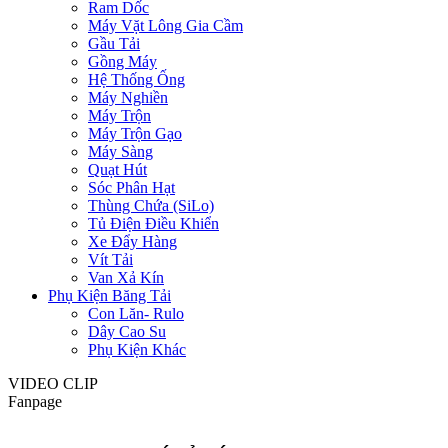
Ram Dốc
Máy Vặt Lông Gia Cầm
Gầu Tải
Gồng Máy
Hệ Thống Ống
Máy Nghiền
Máy Trộn
Máy Trộn Gạo
Máy Sàng
Quạt Hút
Sóc Phân Hạt
Thùng Chứa (SiLo)
Tủ Điện Điều Khiển
Xe Đẩy Hàng
Vít Tải
Van Xả Kín
Phụ Kiện Băng Tải
Con Lăn- Rulo
Dây Cao Su
Phụ Kiện Khác
VIDEO CLIP
Fanpage