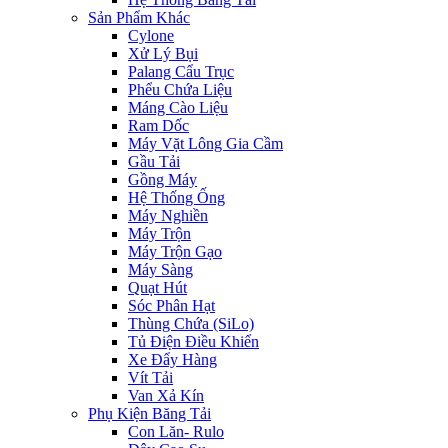
Sản Phẩm Khác
Cylone
Xử Lý Bụi
Palang Cẩu Trục
Phểu Chứa Liệu
Máng Cào Liệu
Ram Dốc
Máy Vặt Lông Gia Cầm
Gầu Tải
Gồng Máy
Hệ Thống Ống
Máy Nghiền
Máy Trộn
Máy Trộn Gạo
Máy Sàng
Quạt Hút
Sóc Phân Hạt
Thùng Chứa (SiLo)
Tủ Điện Điều Khiển
Xe Đẩy Hàng
Vít Tải
Van Xả Kín
Phụ Kiện Băng Tải
Con Lăn- Rulo