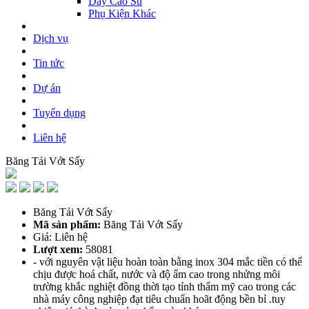
Dây Cao Su
Phụ Kiện Khác
Dịch vụ
Tin tức
Dự án
Tuyển dụng
Liên hệ
Băng Tải Vớt Sấy
Băng Tải Vớt Sấy
Mã sản phẩm:
Băng Tải Vớt Sấy
Giá: Liên hệ
Lượt xem:
58081
- với nguyên vật liệu hoàn toàn bằng inox 304 mắc tiền có thể
chịu được hoá chất, nước và độ ẩm cao trong nhửng môi
trường khắc nghiệt đồng thời tạo tính thẩm mỹ cao trong các
nhà máy công nghiệp đạt tiêu chuẩn hoãt động bền bỉ .tuy