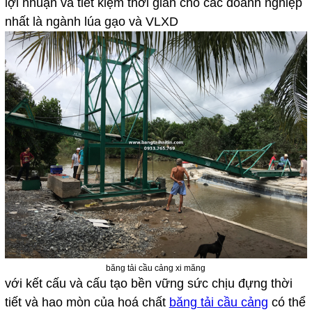
lợi nhuận và tiết kiệm thời gian cho các doanh nghiệp
nhất là ngành lúa gạo và VLXD
băng tải cầu cảng xi măng
với kết cấu và cấu tạo bền vững sức chịu đựng thời
tiết và hao mòn của hoá chất
băng tải cầu cảng
có thể