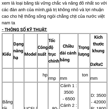
xem là loại băng tải vững chắc và năng đô nhất so với
các đàn anh của mình,giá trị không nhỏ và lợi nhuận
cao cho hệ thống sông ngòi chằng chịt của nước việt
nam ta
- THÔNG SỐ KỸ THUẬT:
Kích
Tốc
Dạng
thước
Chiều
Công
độ
Trọng
nâng
khung
dài cánh
Kiểu
Model
suất
trục
lưọng
hạ
băng
chính
DxRxC
hp
ton
rmp
mm
mm
Cánh 1 :
3500
D: 3500
- 6500
Băng
- 42000
Cánh 2 :
tải
UCFL/
80-
R: 1800