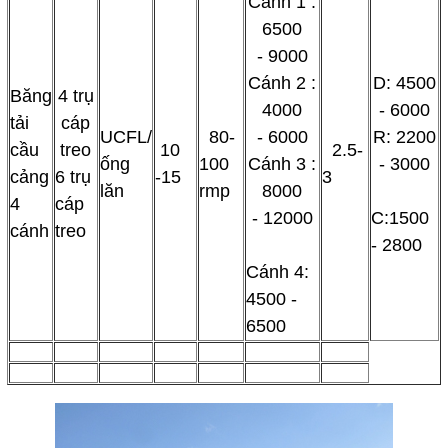
Cánh 1 :
6500
- 9000
Cánh 2 :
D: 4500
Băng
4 trụ
4000
- 6000
tải
cáp
UCFL/
80-
- 6000
R: 2200
cầu
treo
10
2.5-
ống
100
Cánh 3 :
- 3000
cảng
6 trụ
-15
3
lăn
rmp
8000
4
cáp
- 12000
C:1500
cánh
treo
- 2800
Cánh 4:
4500 -
6500