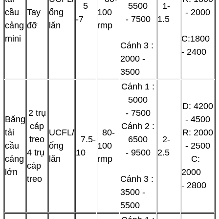
5
5500
1-
cầu
Tay
ống
100
- 2000
-7
- 7500
1.5
cảng
đỡ
lăn
rmp
mini
C:1800
Cánh 3 :
- 2400
2000 -
3500
Cánh 1 :
5000
D: 4200
2 trụ
- 7500
Băng
- 4500
cáp
Cánh 2 :
tải
UCFL/
80-
R: 2000
treo
7.5-
6500
2-
cầu
ống
100
- 2500
4 trụ
10
- 9500
2.5
cảng
lăn
rmp
C:
cáp
lớn
2000
treo
Cánh 3 :
- 2800
3500 -
5500