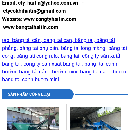
Email: cty_haitin@yahoo.com.vn -
ctycokhihaitin@gmail.com
Website: www.congtyhaitin.com -
www.bangtaihaitin.com
tab: băng tải cân, bang tai can, băng tải, băng tải
phẳng, băng tai phụ cân, băng tải lòng máng, băng tải
cong, băng tải cong rulo, bang tai, công ty sản xuất
băng tải, cong ty san xuat bang tai, băng tải cánh
bướm, băng tải cánh bướm mini, bang tai canh buom,
bang tai canh buom mini
SẢN PHẨM CÙNG LOẠI