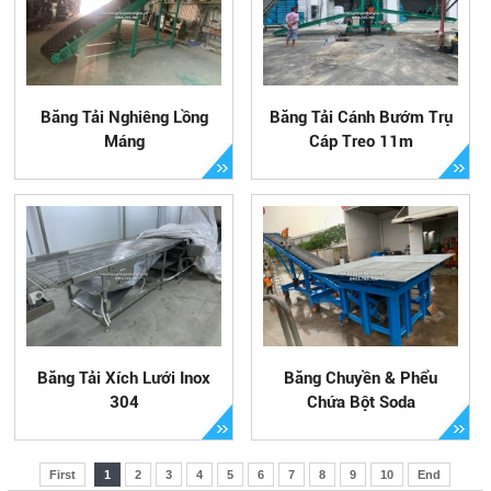
Băng Tải Nghiêng Lồng
Băng Tải Cánh Bướm Trụ
Máng
Cáp Treo 11m
Băng Tải Xích Lưới Inox
Băng Chuyền & Phểu
304
Chứa Bột Soda
First
1
2
3
4
5
6
7
8
9
10
End