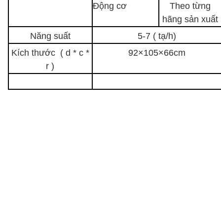
Động cơ
Theo từng
hãng sản xuất
Năng suất
5-7 ( tạ/h)
Kích thước ( d * c *
92×105×66cm
r )