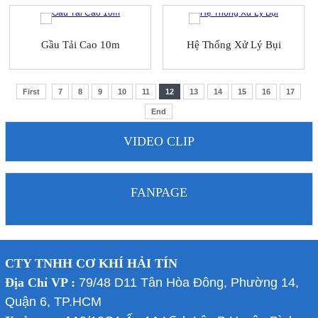
Gầu Tải Cao 10m
Hệ Thống Xử Lý Bụi
First
7
8
9
10
11
12
13
14
15
16
17
End
VIDEO CLIP
FANPAGE
CTY TNHH CƠ KHÍ HẢI TÍN
Địa Chỉ VP :
79/48 D11 Tân Hòa Đông, Phường 14,
Quận 6, TP.HCM