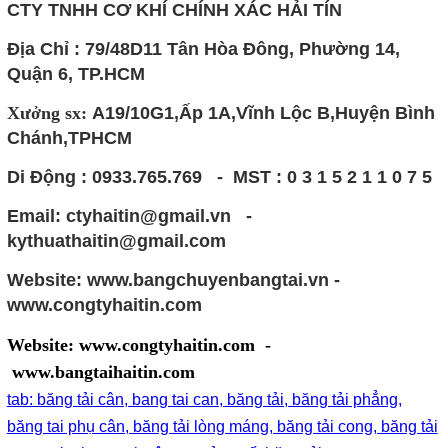
CTY TNHH CƠ KHÍ CHÍNH XÁC HẢI TÍN
Địa Chỉ : 79/48D11 Tân Hòa Đông, Phường 14,
Quận 6, TP.HCM
Xưởng sx:
A19/10G1,Ấp 1A,Vĩnh Lộc B,Huyện Bình
Chánh,TPHCM
Di Động : 0933.765.769 - MST : 0 3 1 5 2 1 1 0 7 5
Email: ctyhaitin@gmail.vn -
kythuathaitin@gmail.com
Website: www.bangchuyenbangtai.vn -
www.congtyhaitin.com
Website: www.congtyhaitin.com -
www.bangtaihaitin.com
tab: băng tải cân, bang tai can, băng tải, băng tải phẳng,
băng tai phụ cân, băng tải lòng máng, băng tải cong, băng tải