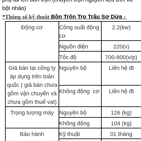
bột nhảo)
*Thông số kỹ thuật
Bồn Trộn Tro Trấu Sơ Dừa
:
Động cơ
Công suất động
2.2(kw)
cơ
Nguồn điện
220(v)
Tốc độ
700-800(v/p)
Giá bán tại công ty
Nguyên bộ
Liên hệ đt
áp dụng trên toàn
quốc ( giá bán chưa
Không động cơ
Liên hệ đt
gồm vận chuyển và
chưa gồm thuế vat)
Trọng lượng máy
Nguyên bộ
126 (kg)
Không động
104 (kg)
Bảo hành
Kỹ thuật
01 tháng