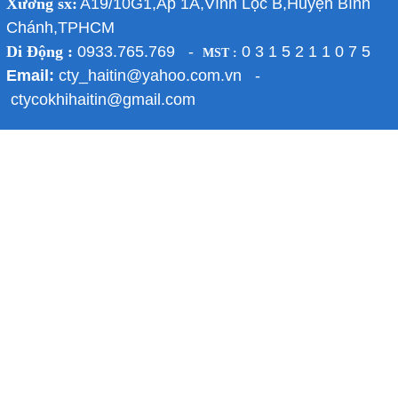
Xưởng sx:
A19/10G1,Ấp 1A,Vĩnh Lộc B,Huyện Bình
Chánh,TPHCM
Di Động :
0933.765.769 -
0 3 1 5 2 1 1 0 7 5
MST :
Email:
cty_haitin@yahoo.com.vn -
ctycokhihaitin@gmail.com