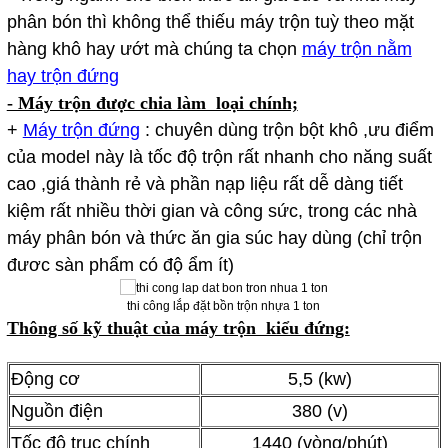
phân bón thì không thể thiếu máy trộn tuỳ theo mặt
hàng khô hay ướt mà chúng ta chọn
máy trộn nằm
hay trộn đứng
- Máy trộn được chia làm loại chính;
+
M
áy trộn đứng
: chuyên dùng trộn bột khô ,ưu điểm
của model này là tốc độ trộn rất nhanh cho năng suất
cao ,giá thành rẻ và phần nạp liệu rất dễ dàng tiết
kiệm rất nhiều thời gian và công sức, trong các nhà
máy phân bón và thức ăn gia súc hay dùng (chỉ trộn
đươc sàn phẩm có độ ẩm ít)
thi công lắp đặt bồn trộn nhựa 1 ton
Thông số kỹ thuật của máy trộn kiểu đứng:
Động cơ
5,5 (kw)
Nguồn điện
380 (v)
Tốc độ trục chính
1440 (vòng/phút)