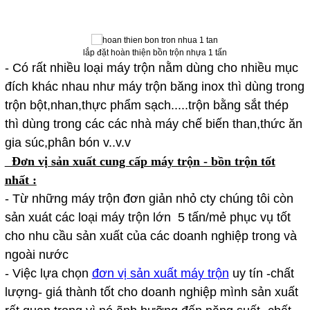
lắp đặt hoàn thiện bồn trộn nhựa 1 tấn
- Có rất nhiều loại máy trộn nằm dùng cho nhiều mục
đích khác nhau như máy trộn băng inox thì dùng trong
trộn bột,nhan,thực phẩm sạch.....trộn bằng sắt thép
thì dùng trong các các nhà máy chế biến than,thức ăn
gia súc,phân bón v..v.v
Đơn vị sản xuất cung cấp máy trộn - bồn trộn tốt
nhất :
- Từ những máy trộn đơn giản nhỏ cty chúng tôi còn
sản xuát các loại máy trộn lớn 5 tấn/mẻ phục vụ tốt
cho nhu cầu sản xuất của các doanh nghiệp trong và
ngoài nước
- Việc lựa chọn
đơn vị sản xuất máy trộn
uy tín -chất
lượng- giá thành tốt cho doanh nghiệp mình sản xuất