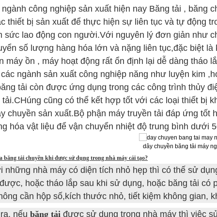
 ngành công nghiệp sản xuất hiện nay Băng tải , băng chu
c thiết bị sản xuất để thực hiện sự liên tục và tự động 
m sức lao động con người.Với nguyên lý đơn giản như c
yển số lượng hàng hóa lớn và nặng liên tục,đặc biệt là
ến máy ồn , máy hoạt động rất ổn định lại dễ dàng tháo l
các ngành sản xuất công nghiệp năng như luyện kim ,hóa
ăng tải còn được ứng dụng trong các công trình thủy điệ
tải.CHúng cũng có thể kết hợp tốt với các loại thiết bị 
ây chuyền sản xuất.Bộ phận máy truyền tải đáp ứng tốt 
g hóa vật liệu để vận chuyển nhiệt độ trung bình dưới 5
dây chuyền băng tải máy ng
a băng tải chuyền khi được sử dụng trong nhà máy cải tạo?
i những nhà máy có diện tích nhỏ hẹp thì có thế sử dụng
 được, hoặc tháo lắp sau khi sử dụng, hoặc băng tải có
ông cần hộp số,kích thước nhỏ, tiết kiệm không gian, kh
 ra, nếu
băng tải
được sử dụng trong nhà máy thì việc sử