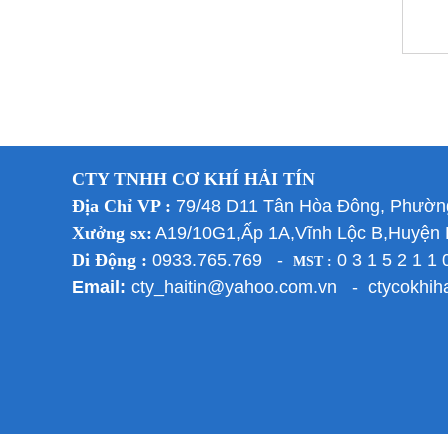
CTY TNHH CƠ KHÍ HẢI TÍN
Địa Chỉ VP :
79/48 D11 Tân Hòa Đông, Phườn
Xưởng sx:
A19/10G1,Ấp 1A,Vĩnh Lộc B,Huyệ
Di Động :
0933.765.769 -
0 3 1 5 2 1 1 
MST :
Email:
cty_haitin@yahoo.com.vn - ctycokhih