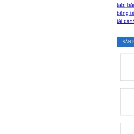
tab: bă
băng tả
tải cá
SẢN 