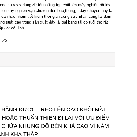
cao su.v.v.v dùng để tải những tạp chất lên máy nghiền rồi láy
 từ máy nghiền vận chuyển đến bao,thùng, - dây chuyền náy là
hoàn hảo nhầm tiết kiệm thời gian công sức nhân công lại đem
ăng suất cao trong sản xuất đây là loại băng tải có tuổi thọ rất
ắp đặt cố định
6/5
BĂNG ĐƯỢC TREO LÊN CAO KHỎI MẶT
HOẶC THUẤN THIỆN ĐI LẠI VỚI ƯU ĐIỂM
A CHỬA NHƯNG ĐỘ BỀN KHÁ CAO VÌ NẰM
ÀNH KHÁ THẤP