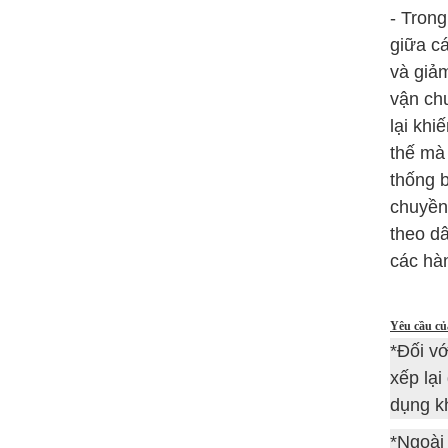
- Trong
giữa cá
và giả
vận chu
lại khi
thế mà 
thống b
chuyền 
theo d
các hàn
Yêu cầu củ
*Đối vớ
xếp lại
dụng kh
*Ngoài