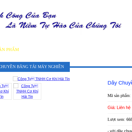
ẢN PHẨM
DỊCH VỤ
TIN TỨC
DỰ ÁN
TUYỂN DỤ
CHUYỀN BĂNG TẢI MÁY NGHIỀN
Dây Chuy
Mã sản phẩm:
Giá: Liên hệ
Lượt xem:
66
- với dây chu