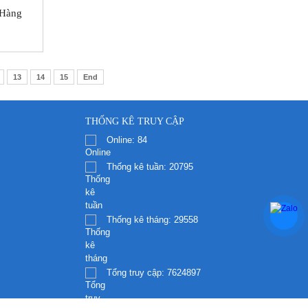
 Hàng
13
14
15
End
THỐNG KÊ TRUY CẬP
Online:
84
Thống kê tuần:
20795
Thống kê tháng:
29558
Tổng truy cập:
7624897