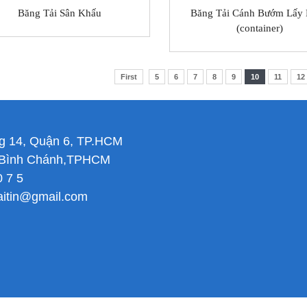
Băng Tải Sân Khấu
Băng Tải Cánh Bướm Lấy
(container)
First
5
6
7
8
9
10
11
12
g 14, Quận 6, TP.HCM
n Bình Chánh,TPHCM
0 7 5
aitin@gmail.com