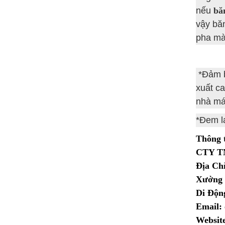
nếu
bă
vậy băn
pha mà 
*Đảm b
xuất c
nhà má
*Đem lạ
Thông t
CTY T
Địa Ch
Xưởng 
Di Động
Email:
Websit