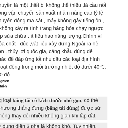
yền là một thiết bị không thể thiếu ,là cầu nối
trong vận chuyển sản xuất nhằm nâng cao tỷ lệ
huyển động ma sát , máy không gây tiếng ồn ,
 không xảy ra tình trang hàng hóa chạy ngược
ắp sửa chữa , ít tiêu hao năng lượng.Chính vì
 chất , đúc ,vật liệu xây dựng.Ngoài ra hệ
n , thủy lợi quốc gia, cảng khẫu dùng để
khác để đáp ứng tốt nhu cầu các loại địa hình
hoạt động trong môi trường nhiệt độ dưới 40℃,
0 độ.
hiền
 loại
băng tải có kích thước nhỏ gọn
, có thể
 phương thẳng đứng (
băng tải đứng
) được sử
ông thay đổi nhiều không gian khi lắp đặt.
 dụng điện 3 pha là không khó. Tuy nhiên,