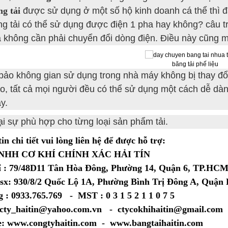
ng tải
được sử dụng ở một số hộ kinh doanh cá thể thì đ
g tải có thể sử dụng được điện 1 pha hay không? câu trả
không cần phải chuyển đổi dòng điện. Điều này cũng một
băng tải phế liệu
ảo không gian sử dụng trong nhà máy không bị thay đổi 
ao, tất cả mọi người đều có thể sử dụng một cách dễ dà
y.
i sự phù hợp cho từng loại sản phẩm tải.
in chi tiết vui lòng liên hệ để được hỗ trợ:
NHH CƠ KHÍ CHÍNH XÁC HẢI TÍN
ỉ : 79/48D11 Tân Hòa Đông, Phường 14, Quận 6, TP.HC
sx: 930/8/2 Quốc Lộ 1A, Phường Bình Trị Đông A, Quậ
 : 0933.765.769 - MST : 0 3 1 5 2 1 1 0 7 5
 cty_haitin@yahoo.com.vn - ctycokhihaitin@gmail.com
e: www.congtyhaitin.com - www.bangtaihaitin.com