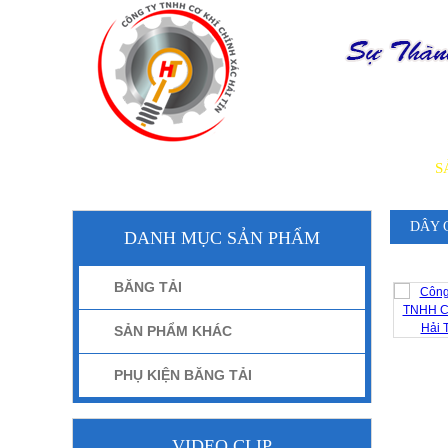
TRANG CHỦ
GIỚI THIỆU
S
DÂY 
DANH MỤC SẢN PHẨM
BĂNG TẢI
SẢN PHẨM KHÁC
PHỤ KIỆN BĂNG TẢI
VIDEO CLIP