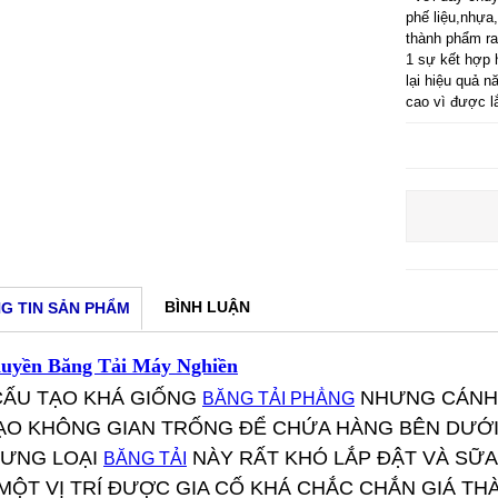
phế liệu,nhựa,
thành phẩm ra
1 sự kết hợp 
lại hiệu quả n
cao vì được l
BÌNH LUẬN
G TIN SẢN PHẨM
uyền Băng Tải Máy Nghiền
 CẤU TẠO KHÁ GIỐNG
NHƯNG CÁNH 
BĂNG TẢI PHẲNG
ẠO KHÔNG GIAN TRỐNG ĐỂ CHỨA HÀNG BÊN DƯỚI 
HƯNG LOẠI
NÀY RẤT KHÓ LẮP ĐẬT VÀ SỮ
BĂNG TẢI
MỘT VỊ TRÍ ĐƯỢC GIA CỐ KHÁ CHẮC CHẮN GIÁ TH