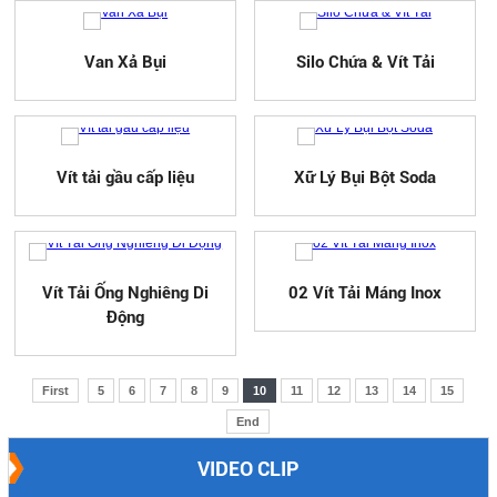
Van Xả Bụi
Silo Chứa & Vít Tải
Vít tải gầu cấp liệu
Xữ Lý Bụi Bột Soda
Vít Tải Ống Nghiêng Di
02 Vít Tải Máng Inox
Động
First
5
6
7
8
9
10
11
12
13
14
15
End
VIDEO CLIP