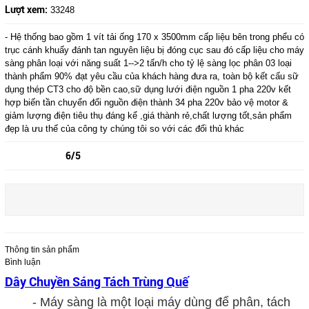
Lượt xem:
33248
- Hệ thống bao gồm 1 vít tải ống 170 x 3500mm cấp liệu bên trong phểu có
trục cánh khuấy đánh tan nguyên liệu bị đóng cục sau đó cấp liệu cho máy
sàng phân loại với năng suất 1-->2 tấn/h cho tỷ lệ sàng lọc phân 03 loại
thành phẩm 90% đạt yêu cầu của khách hàng đưa ra, toàn bộ kết cấu sữ
dụng thép CT3 cho độ bền cao,sữ dụng lưới điện nguồn 1 pha 220v kết
hợp biến tần chuyển đổi nguồn điện thành 34 pha 220v bảo vệ motor &
giảm lượng điện tiêu thụ đáng kể ,giá thành rẻ,chất lượng tốt,sản phẩm
đẹp là ưu thế của công ty chúng tôi so với các đối thủ khác
6/5
Thông tin sản phẩm
Bình luận
Dây Chuyền Sáng Tách Trùng Quế
- Máy sàng là một loại máy dùng để phân, tách