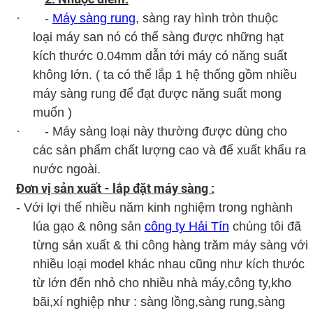
· -
Máy sàng rung
, sàng ray hình tròn thuộc
loại máy san nó có thể sàng được những hạt
kích thước 0.04mm dẫn tới máy có năng suất
không lớn. ( ta có thể lắp 1 hệ thống gồm nhiều
máy sàng rung để đạt được năng suất mong
muốn )
· - Máy sàng loại này thường được dùng cho
các sản phẩm chất lượng cao và để xuất khẩu ra
nước ngoài.
Đơn vị sản xuất - lắp đặt máy sàng :
- Với lợi thế nhiều năm kinh nghiệm trong nghành
lúa gạo & nông sản
công ty Hải Tín
chúng tôi đã
từng sản xuất & thi công hàng trăm máy sàng với
nhiều loại model khác nhau cũng như kích thưóc
từ lớn đến nhỏ cho nhiều nhà máy,công ty,kho
bãi,xí nghiệp như : sàng lồng,sàng rung,sàng