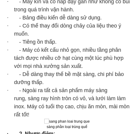
· - Máy kín và có nắp đậy gần như không có bui
trong quá trình vận hành.
· - Bảng điều kiển dễ dàng sử dụng.
· - Có thể thay đổi dòng chảy của liệu theo ý
muốn.
· - Tiêng ồn thấp.
· - Máy có kết cấu nhỏ gọn, nhiều tầng phân
tách được nhiều cỡ hạt cùng một lúc phù hợp
với mọi nhà xưởng sản xuất.
· - Dễ dàng thay thế bề mặt sàng, chi phí bảo
dưỡng thấp.
· - Ngoài ra tất cả sản phẩm máy sàng
rung, sàng ray hình tròn có vỏ, và lưới làm làm
inox. Máy có tuổi thọ cao, chịu ăn mòn, mài mòn
rất tốt!
sàng phần loại trùng quế
2. Nhược điêm:
·