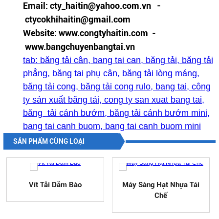
Email: cty_haitin@yahoo.com.vn -
ctycokhihaitin@gmail.com
Website: www.congtyhaitin.com -
www.bangchuyenbangtai.vn
tab: băng tải cân, bang tai can, băng tải, băng tải
phẳng, băng tai phụ cân, băng tải lòng máng,
băng tải cong, băng tải cong rulo, bang tai, công
ty sản xuất băng tải, cong ty san xuat bang tai,
băng tải cánh bướm, băng tải cánh bướm mini,
bang tai canh buom, bang tai canh buom mini
SẢN PHẨM CÙNG LOẠI
Vít Tải Dăm Bào
Máy Sàng Hạt Nhựa Tái
Chế