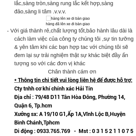
lắc,sàng tròn,sàng rung lắc kết hợp,sàng
đảo,sàng li tâm .v.v.v.
hàng đã lên xe đi bàn giao
- Với giá thành rẻ,chất lượng tốt,bảo hành lâu dài là
cách làm việc của công ty chúng tôi ,sự tin tưỡng
& yên tâm khi các bạn hợp tac với chúng tôi sẽ
đem lại sự trải nghiệm thật sự khác biệt đầy ấn
tượng so với các đơn vị khác
Chân thành cám ơn
* Thông tin chi tiết vui lòng liên hệ để được hỗ trợ:
Cty tnhh cơ khí chính xác Hải Tín
Địa chỉ : 79/48 D11 Tân Hòa Đông, Phường 14,
Quận 6, Tp.hcm
Xưởng sx: A 19/10 G1,Ấp 1A,Vĩnh Lộc B,Huyện
Bình Chánh,Tphcm
Di động : 0933.765.769 - Mst : 0 3 1 5 2 1 1 0 7 5