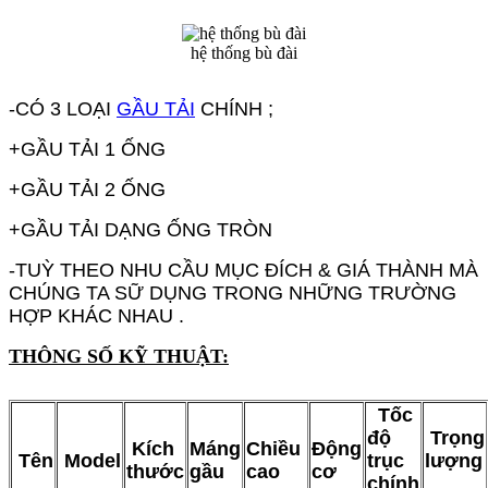
hệ thống bù đài
-CÓ 3 LOẠI
GẦU TẢI
CHÍNH ;
+GẦU TẢI 1 ỐNG
+GẦU TẢI 2 ỐNG
+GẦU TẢI DẠNG ỐNG TRÒN
-TUỲ THEO NHU CẦU MỤC ĐÍCH & GIÁ THÀNH MÀ
CHÚNG TA SỮ DỤNG TRONG NHỮNG TRƯỜNG
HỢP KHÁC NHAU .
THÔNG SỐ KỸ THUẬT:
Tốc
độ
Trọng
Kích
Máng
Chiều
Động
Tên
Model
trục
lượng
thước
gầu
cao
cơ
chính