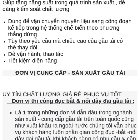
Giúp tăng năng suất trong quá trình sản xuất , dễ
dàng kiểm soát chất lượng
Dùng để vận chuyển nguyên liệu sang công đoạn
kế tiếp trong hệ thống chế biến theo phương
thẳng dứng
Tùy theo yêu cầu mà chiều cao của gầu tải có
thể thay đổi.
Dễ vận hành, thao tác
Tiết kiệm điện năng​​
ĐƠN VỊ CUNG CẤP - SẢN XUẤT GẦU TẢI
UY TÍN-CHẤT LƯỢNG-GIÁ RẺ-PHỤC VỤ TỐT
Đơn vị thi công đục bắt & nối dây đai gầu tải :
Là 1 trong những đơn vị dẫn đầu trong nghành
sản xuất - cung cấp gầu tải trên toàn quốc cũng
như xuất khẩu ra ngoài nước chúng tôi vẫn phục
vụ khách hàng luôn phần gian công đục -bắt -nối
dây đai gầu tải khi khách hàng có nhu cầu & cần