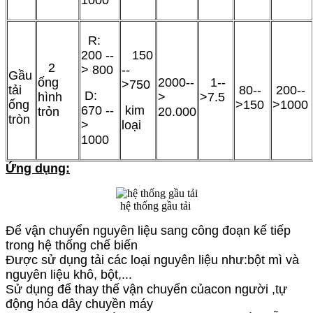
R:
200 --
150
2
> 800
--
Gầu
ống
2000--
1--
>750
tải
80--
200--
D:
hình
>
>7.5
ống
>150
>1000
670 --
kim
trỏn
20.000
tròn
>
loại
1000
Ứng dụng:
hệ thống gầu tải
Để vận chuyển nguyên liệu sang công đoạn kế tiếp
trong hệ thống chế biến
Được sử dụng tải các loại nguyên liệu như:bột mì và
nguyên liệu khô, bột,...
Sử dụng để thay thế vận chuyển củacon người ,tự
động hóa dây chuyền máy