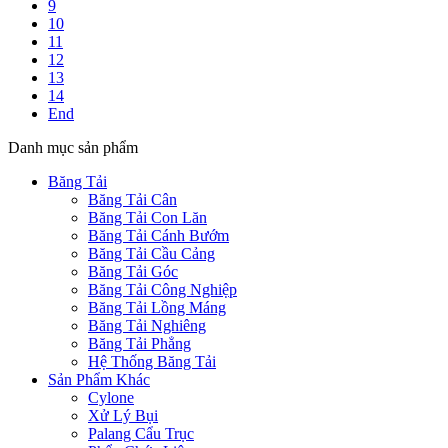
9
10
11
12
13
14
End
Danh mục sản phẩm
Băng Tải
Băng Tải Cân
Băng Tải Con Lăn
Băng Tải Cánh Bướm
Băng Tải Cầu Cảng
Băng Tải Góc
Băng Tải Công Nghiệp
Băng Tải Lồng Máng
Băng Tải Nghiêng
Băng Tải Phẳng
Hệ Thống Băng Tải
Sản Phẩm Khác
Cylone
Xử Lý Bụi
Palang Cẩu Trục