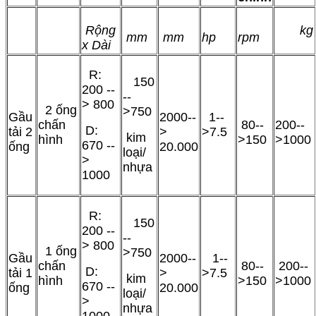
Rộng
kg
mm
mm
hp
rpm
x Dài
R:
150
200 --
--
> 800
2 ống
>750
Gầu
2000--
1--
chấn
80--
200--
D:
tải 2
>
>7.5
kim
hình
>150
>1000
670 --
ống
20.000
loại/
>
nhựa
1000
R:
150
200 --
--
> 800
1 ống
>750
Gầu
2000--
1--
chấn
80--
200--
D:
tải 1
>
>7.5
kim
hình
>150
>1000
670 --
ống
20.000
loại/
>
nhựa
1000