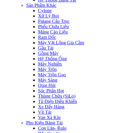
Sản Phẩm Khác
Cylone
Xử Lý Bụi
Palang Cẩu Trục
Phểu Chứa Liệu
Máng Cào Liệu
Ram Dốc
Máy Vặt Lông Gia Cầm
Gầu Tải
Gồng Máy
Hệ Thống Ống
Máy Nghiền
Máy Trộn
Máy Trộn Gạo
Máy Sàng
Quạt Hút
Sóc Phân Hạt
Thùng Chứa (SiLo)
Tủ Điện Điều Khiển
Xe Đẩy Hàng
Vít Tải
Van Xả Kín
Phụ Kiện Băng Tải
Con Lăn- Rulo