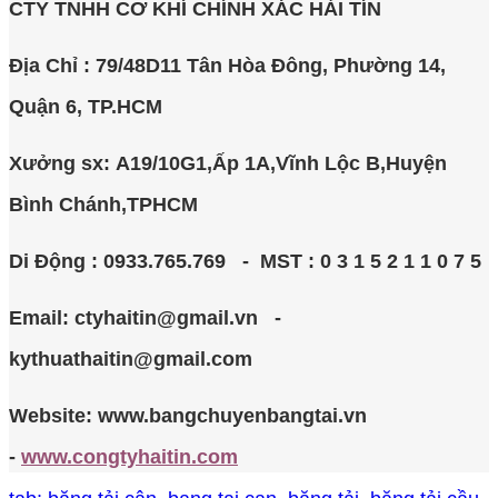
CTY TNHH CƠ KHÍ CHÍNH XÁC HẢI TÍN
Địa Chỉ : 79/48D11 Tân Hòa Đông, Phường 14,
Quận 6, TP.HCM
Xưởng sx:
A19/10G1,Ấp 1A,Vĩnh Lộc B,Huyện
Bình Chánh,TPHCM
Di Động : 0933.765.769 - MST : 0 3 1 5 2 1 1 0 7 5
Email: ctyhaitin@gmail.vn -
kythuathaitin@gmail.com
Website: www.bangchuyenbangtai.vn
-
www.congtyhaitin.com