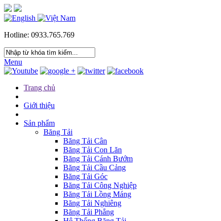
Hotline: 0933.765.769
Menu
Trang chủ
Giới thiệu
Sản phẩm
Băng Tải
Băng Tải Cân
Băng Tải Con Lăn
Băng Tải Cánh Bướm
Băng Tải Cầu Cảng
Băng Tải Góc
Băng Tải Công Nghiệp
Băng Tải Lồng Máng
Băng Tải Nghiêng
Băng Tải Phẳng
Hệ Thống Băng Tải