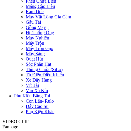
Phểu Chứa Liệu
Máng Cào Liệu
Ram Dốc
Máy Vặt Lông Gia Cầm
Gầu Tải
Gồng Máy
Hệ Thống Ống
Máy Nghiền
Máy Trộn
Máy Trộn Gạo
Máy Sàng
Quạt Hút
Sóc Phân Hạt
Thùng Chứa (SiLo)
Tủ Điện Điều Khiển
Xe Đẩy Hàng
Vít Tải
Van Xả Kín
Phụ Kiện Băng Tải
Con Lăn- Rulo
Dây Cao Su
Phụ Kiện Khác
VIDEO CLIP
Fanpage