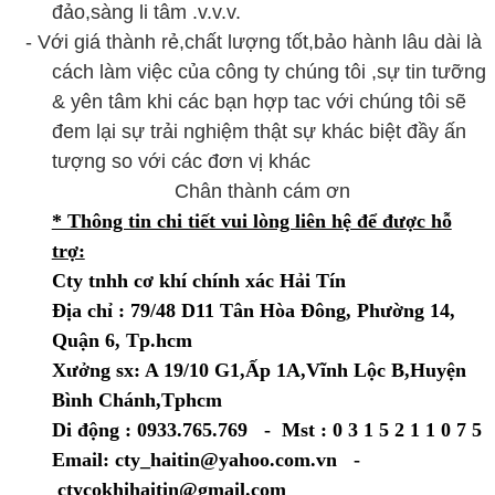
đảo,sàng li tâm .v.v.v.
- Với giá thành rẻ,chất lượng tốt,bảo hành lâu dài là
cách làm việc của công ty chúng tôi ,sự tin tưỡng
& yên tâm khi các bạn hợp tac với chúng tôi sẽ
đem lại sự trải nghiệm thật sự khác biệt đầy ấn
tượng so với các đơn vị khác
Chân thành cám ơn
* Thông tin chi tiết vui lòng liên hệ để được hỗ
trợ:
Cty tnhh cơ khí chính xác Hải Tín
Địa chỉ : 79/48 D11 Tân Hòa Đông, Phường 14,
Quận 6, Tp.hcm
Xưởng sx: A 19/10 G1,Ấp 1A,Vĩnh Lộc B,Huyện
Bình Chánh,Tphcm
Di động : 0933.765.769 - Mst : 0 3 1 5 2 1 1 0 7 5
Email: cty_haitin@yahoo.com.vn -
ctycokhihaitin@gmail.com