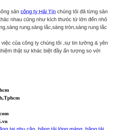
 nông sản
công ty Hải Tín
chúng tôi đã từng sản
 khác nhau cũng như kích thưóc từ lớn đến nhỏ
ồng,sàng rung,sàng lắc,sàng tròn,sàng rung lắc
m việc của công ty chúng tôi ,sự tin tưỡng & yên
nghiệm thật sự khác biệt đầy ấn tượng so với
.hcm
nh,Tphcm
.com
.vn
băng tai phụ cân, băng tải lòng máng, băng tải