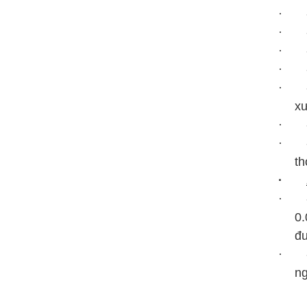
· - 
· - 
· - 
· - 
· - 
xư
· - 
· - N
th
·
· 
0.
đ
· - 
ng