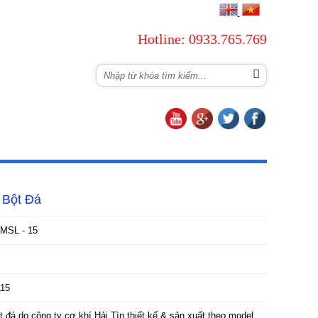
Hotline: 0933.765.769
TUYỂN DỤNG
LIÊN HỆ
 Bột Đá
MSL - 15
115
t đá do công ty cơ khí Hải Tìn thiết kế & sản xuất theo model