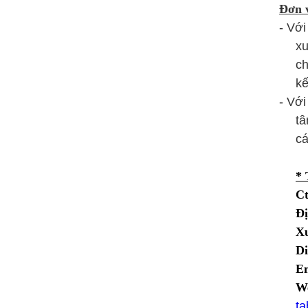
Đơn v
- Với
xu
ch
kế
- Với
tâ
cá
Ch
* 
Ct
Đị
Xư
Di
Em
We
ta