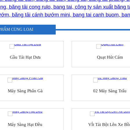
ng, băng tải cong rulo, bang tai, công ty sản xuất băng t
ớm, băng tải cánh bướm mini, bang tai canh buom, ban
PHẨM CÙNG LOẠI
Gầu Tải Hạt Dưa
Quạt Hút Cám
Máy Sàng Phân Gà
02 Máy Sàng Trấu
Máy Sàng Hạt Đều
VÍt Tải Bột Lên Xe Bồ