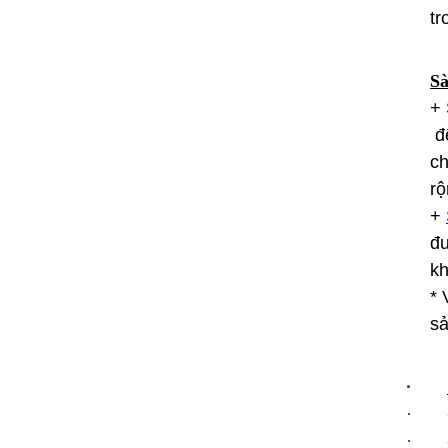
tr
Sà
+ 
để
ch
rộ
+
đư
kh
* 
sả
·
· - 
· - 