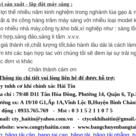
ị sản xuất - lắp đặt máy sàng :
 lợi thế nhiều năm kinh nghiệm trong nghành lúa gạo &
ất & thi công hàng trăm máy sàng với nhiều loại model
o nhiều nhà máy,công ty,kho bãi,xí nghiệp như : sàng l
t hợp,sàng đảo,sàng li tâm .v.v.v.
 giá thành rẻ,chất lượng tốt,bảo hành lâu dài là cách là
m khi các bạn hợp tac với chúng tôi sẽ đem lại sự trải 
c đơn vị khác
ân thành cám ơn
Thông tin chi tiết vui lòng liên hệ để được hỗ trợ:
y tnhh cơ khí chính xác Hải Tín
a chỉ : 79/48 D11 Tân Hòa Đông, Phường 14, Quận 6, Tp
ởng sx: A 19/10 G1,Ấp 1A,Vĩnh Lộc B,Huyện Bình Chá
 động : 0933.765.769 - Mst : 0 3 1 5 2 1 1 0 7 5
ail: cty_haitin@yahoo.com.vn - ctycokhihaitin@gmail
bsite: www.congtyhaitin.com - www.bangchuyenbangtai
b: băng tải cân, bang tai can, băng tải, băng tải phẳng, 