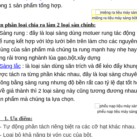
ong 1 sản phẩm tổng hợp.
miệng ra liệu máy sàng bộ
n phân loại chia ra làm 2 loại sàn chính:
Sàng rung : đây là loại sàng dùng motuer rung tác động 
 rung kết hợp với lớp lưới bên trên làm cho các nguyên 
ùng của sản phẩm mà chúng ta rung mạnh hay nhẹ hay 
ng rải trong nghành lúa gạo,bột,xây dựng
Sàng lắc
: là loại sàn dùng săn trích và để kéo đẩy kh
ợc tách ra từng phần khác nhau, đây là loại sàng chuy
ông bằng sàng rung nhưng độ bền rất cao tỷ lệ đạt tốt 
Về giá thành thì 2 loại sàng này cũng tương đương nha
n phẩm mà chúng ta lựa chọn.
phểu nạp liệu máy sàn
1. Ưu điểm:
Tự động phân tách riêng biệt ra các cỡ hạt khác nhau.
Loại bỏ khả năng bị vón cục của bột.