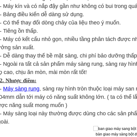
Máy kín và có nắp đậy gần như không có bui trong quá 
Bảng điều kiển dễ dàng sử dụng.
Có thể thay đổi dòng chảy của liệu theo ý muốn.
Tiêng ồn thấp.
Máy có kết cấu nhỏ gọn, nhiều tầng phân tách được nh
ởng sản xuất.
Dễ dàng thay thế bề mặt sàng, chi phí bảo dưỡng thấp
goài ra tất cả sản phẩm máy sàng rung, sàng ray hình t
ọ cao, chịu ăn mòn, mài mòn rất tốt!
2. Nhược điêm:
-
Máy sàng rung
, sàng ray hình tròn thuộc loại máy sa
04mm dẫn tới máy có năng suất không lớn. ( ta có thể 
ược năng suất mong muốn )
Máy sàng loại này thường được dùng cho các sản phẩm
oài.
bàn giao máy sàng bột đ