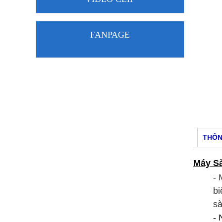
FANPAGE
THÔN
Máy S
- 
bi
sà
- 