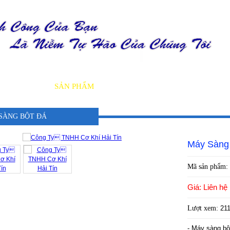
GIỚI THIỆU
SẢN PHẨM
DỊCH VỤ
TIN TỨC
DỰ ÁN
SÀNG BỘT ĐÁ
Máy Sàng
Mã sản phẩm:
Giá: Liên hệ
Lượt xem:
21
- Máy sàng bộ