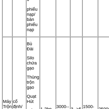
+
phiểu
nạp/
bàn
phiểu
nạp
Bù
Đài
Silo
chứa
gạo
Thùng
trộn
gạo
Quạt
Máy
cố
Hút
Trộn
định/
3000--
1500-