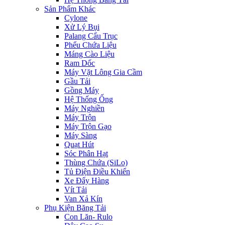
Sản Phẩm Khác
Cylone
Xử Lý Bụi
Palang Cẩu Trục
Phểu Chứa Liệu
Máng Cào Liệu
Ram Dốc
Máy Vặt Lông Gia Cầm
Gầu Tải
Gồng Máy
Hệ Thống Ống
Máy Nghiền
Máy Trộn
Máy Trộn Gạo
Máy Sàng
Quạt Hút
Sóc Phân Hạt
Thùng Chứa (SiLo)
Tủ Điện Điều Khiển
Xe Đẩy Hàng
Vít Tải
Van Xả Kín
Phụ Kiện Băng Tải
Con Lăn- Rulo