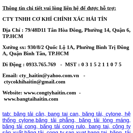
Thông tin chi tiết vui lòng liên hệ để được hỗ trợ:
CTY TNHH CƠ KHÍ CHÍNH XÁC HẢI TÍN
Địa Chỉ : 79/48D11 Tân Hòa Đông, Phường 14, Quận 6,
TP.HCM
Xưởng sx: 930/8/2 Quốc Lộ 1A, Phường Bình Trị Đông
A, Quận Bình Tân, TP.HCM
Di Động : 0933.765.769 - MST : 0 3 1 5 2 1 1 0 7 5
Email: cty_haitin@yahoo.com.vn -
ctycokhihaitin@gmail.com
Website: www.congtyhaitin.com -
www.bangtaihaitin.com
tab: băng tải cân, bang tai can, băng tải, cylone, hệ
thống cylone,băng tải phẳng, băng tải lòng máng,
băng tải cong, băng tải cong rulo, bang tai, công ty
sản xuất băng tải, cong ty san xuat bang tai, băng tải