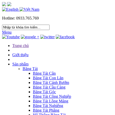
Hotline: 0933.765.769
Menu
Trang chủ
Giới thiệu
Sản phẩm
Băng Tải
Băng Tải Cân
Băng Tải Con Lăn
Băng Tải Cánh Bướm
Băng Tải Cầu Cảng
Băng Tải Góc
Băng Tải Công Nghiệp
Băng Tải Lồng Máng
Băng Tải Nghiêng
Băng Tải Phẳng
Hệ Thống Băng Tải