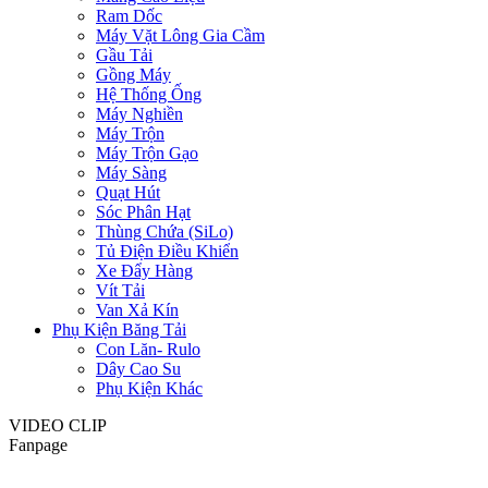
Ram Dốc
Máy Vặt Lông Gia Cầm
Gầu Tải
Gồng Máy
Hệ Thống Ống
Máy Nghiền
Máy Trộn
Máy Trộn Gạo
Máy Sàng
Quạt Hút
Sóc Phân Hạt
Thùng Chứa (SiLo)
Tủ Điện Điều Khiển
Xe Đẩy Hàng
Vít Tải
Van Xả Kín
Phụ Kiện Băng Tải
Con Lăn- Rulo
Dây Cao Su
Phụ Kiện Khác
VIDEO CLIP
Fanpage