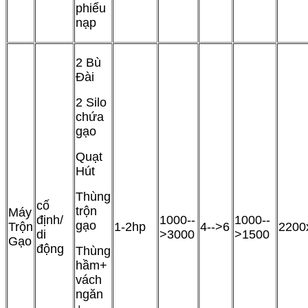
phiểu
nạp
2 Bù
Đài
2 Silo
chứa
gạo
Quạt
Hút
Thùng
cố
trộn
Máy
định/
1000--
1000--
gạo
Trộn
1-2hp
4-->6
2200
di
>3000
>1500
Gạo
động
Thùng
hầm+
vách
ngăn