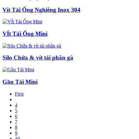
Vít Tải Ống Nghiêng Inox 304
VÍt Tải Ống Mini
Silo Chứa & vít tải phân gà
Gầu Tải Mini
First
4
5
6
7
8
9
10