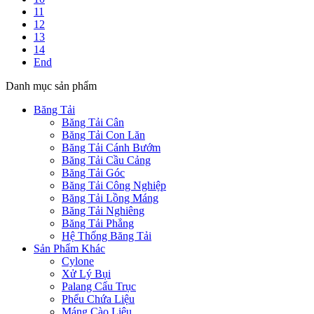
11
12
13
14
End
Danh mục sản phẩm
Băng Tải
Băng Tải Cân
Băng Tải Con Lăn
Băng Tải Cánh Bướm
Băng Tải Cầu Cảng
Băng Tải Góc
Băng Tải Công Nghiệp
Băng Tải Lồng Máng
Băng Tải Nghiêng
Băng Tải Phẳng
Hệ Thống Băng Tải
Sản Phẩm Khác
Cylone
Xử Lý Bụi
Palang Cẩu Trục
Phểu Chứa Liệu
Máng Cào Liệu