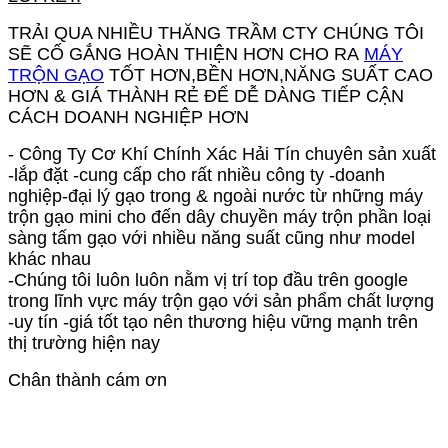
TRẢI QUA NHIỀU THĂNG TRẦM CTY CHÚNG TÔI
SẼ CỐ GẮNG HOÀN THIỆN HƠN CHO RA
MÁY
TRỘN G
ẠO
TỐT HƠN,BỀN HƠN,NĂNG SUẤT CAO
HƠN & GIÁ THÀNH RẺ ĐỂ DỄ DÀNG TIẾP CẬN
CÁCH DOANH NGHIỆP HƠN
- Công Ty Cơ Khí Chính Xác Hải Tín chuyên sản xuất
-lắp đặt -cung cấp cho rất nhiều công ty -doanh
nghiệp-đại lý gạo trong & ngoài nước từ những máy
trộn gạo mini cho đến dây chuyền máy trộn phần loại
sàng tấm gạo với nhiều năng suất cũng như model
khác nhau
-Chúng tôi luôn luôn nằm vị trí top đầu trên google
trong lĩnh vực máy trộn gạo với sản phẩm chất lượng
-uy tín -giá tốt tạo nên thương hiệu vững mạnh trên
thị trường hiện nay
Chân thành cám ơn