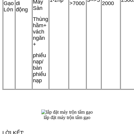
1-2hp
3-->5
2500
Máy
Gạo
di
>7000
2000
Sàn
Lớn
động
Thùng
hầm+
vách
ngăn
+
phiểu
nạp/
bàn
phiểu
nạp
lắp đặt máy trộn tấm gạo
LỜI KẾT: