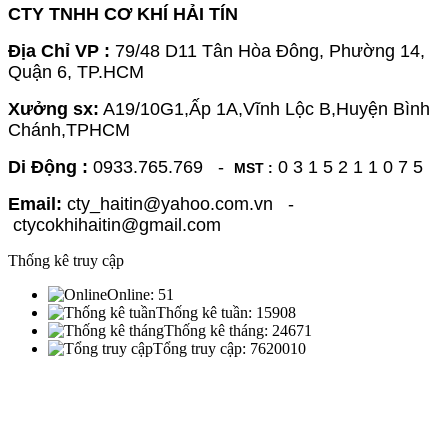
CTY TNHH CƠ KHÍ HẢI TÍN
Địa Chỉ VP :
79/48 D11 Tân Hòa Đông, Phường 14,
Quận 6, TP.HCM
Xưởng sx:
A19/10G1,Ấp 1A,Vĩnh Lộc B,Huyện Bình
Chánh,TPHCM
Di Động :
0933.765.769 -
0 3 1 5 2 1 1 0 7 5
MST :
Email:
cty_haitin@yahoo.com.vn -
ctycokhihaitin@gmail.com
Thống kê truy cập
Online:
51
Thống kê tuần:
15908
Thống kê tháng:
24671
Tổng truy cập:
7620010