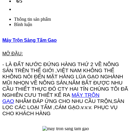
6/5
Thông tin sản phẩm
Bình luận
Máy Trộn Sàng Tấm Gạo
MỞ ĐẦU:
- LÀ ĐẤT NƯỚC ĐỨNG HÀNG THỨ 2 VỀ NÔNG
SẢN TRÊN THẾ GIỚI ,VIỆT NAM KHÔNG THỂ
KHÔNG NÓI ĐẾN MẶT HÀNG LÚA GẠO NGHÀNH
MŨI NHỌN VỀ NÔNG SẢN,NẮM BẮT ĐƯỢC NHU
CẦU THIẾT THỰC ĐÓ CTY HAI TÍN CHÚNG TÔI ĐÃ
NGHIÊN CƯU THIẾT KẾ RA
MÁY TRỘN
GẠO
NHẰM ĐÁP ỨNG CHO NHU CẦU TRỘN,SÀN
LỌC CÁC LOẠI TẤM ,CÁM GẠO.v.v.v. PHỤC VỤ
CHO KHÁCH HÀNG