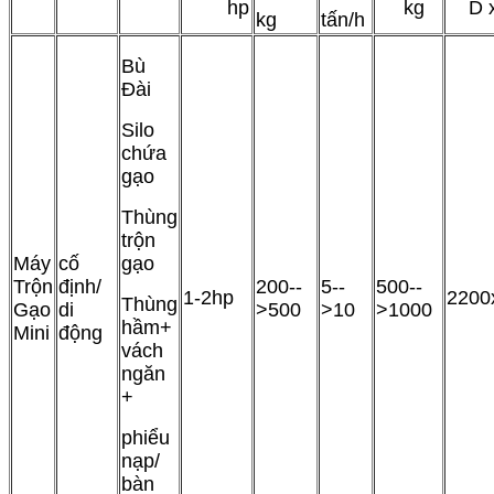
hp
kg
D x
kg
tấn/h
Bù
Đài
Silo
chứa
gạo
Thùng
trộn
Máy
cố
gạo
Trộn
định/
200--
5--
500--
1-2hp
2200
Thùng
Gạo
di
>500
>10
>1000
hầm+
Mini
động
vách
ngăn
+
phiểu
nạp/
bàn