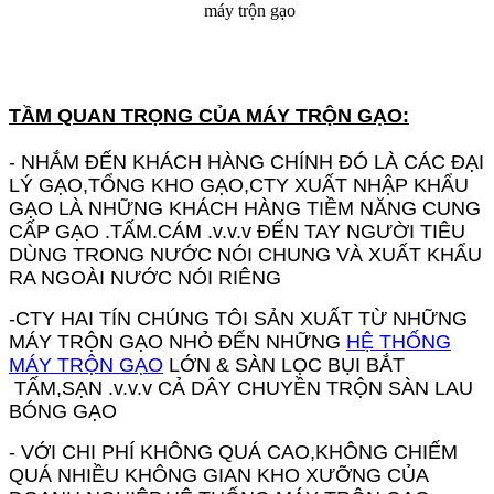
máy trộn gạo
TẦM QUAN TRỌNG CỦA MÁY TRỘN GẠO:
- NHẮM ĐẾN KHÁCH HÀNG CHÍNH ĐÓ LÀ CÁC ĐẠI
LÝ GẠO,TỔNG KHO GẠO,CTY XUẤT NHẬP KHẨU
GẠO LÀ NHỮNG KHÁCH HÀNG TIỀM NĂNG CUNG
CẤP GẠO .TẤM.CÁM .v.v.v ĐẾN TAY NGƯỜI TIÊU
DÙNG TRONG NƯỚC NÓI CHUNG VÀ XUẤT KHẨU
RA NGOÀI NƯỚC NÓI RIÊNG
-CTY HAI TÍN CHÚNG TÔI SẢN XUẤT TỪ NHỮNG
MÁY TRỘN GẠO NHỎ ĐẾN NHỮNG
HỆ THỐNG
MÁY TRỘN GẠO
LỚN & SÀN LỌC BỤI BẮT
TẤM,SẠN .v.v.v CẢ DÂY CHUYỀN TRỘN SÀN LAU
BÓNG GẠO
- VỚI CHI PHÍ KHÔNG QUÁ CAO,KHÔNG CHIẾM
QUÁ NHIỀU KHÔNG GIAN KHO XƯỠNG CỦA