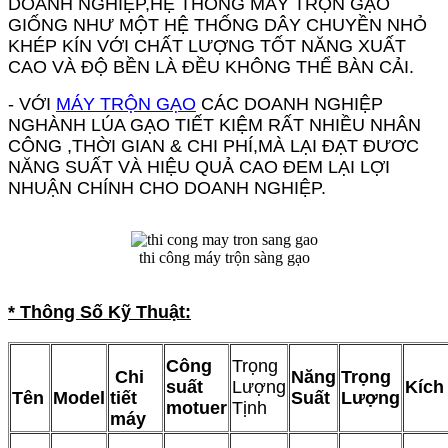
DOANH NGHIỆP,HỆ THỐNG MÁY TRỘN GẠO
GIỐNG NHƯ MỘT HỆ THỐNG DÂY CHUYỀN NHỎ
KHÉP KÍN VỚI CHẤT LƯỢNG TỐT NĂNG XUẤT
CAO VÀ ĐỘ BỀN LÀ ĐỀU KHÔNG THỂ BÀN CẢI.
- VỚI
MÁY TRỘN GẠO
CÁC DOANH NGHIỆP
NGHÀNH LÚA GẠO TIẾT KIỆM RẤT NHIỀU NHÂN
CÔNG ,THỜI GIAN & CHI PHÍ,MÀ LẠI ĐẠT ĐƯƠC
NĂNG SUẤT VÀ HIỆU QUẢ CAO ĐEM LẠI LỢI
NHUẬN CHÍNH CHO DOANH NGHIỆP.
thi công máy trộn sàng gạo
* Thông Số Kỹ Thuật:
Công
Trọng
Chi
Năng
Trọng
suất
Lượng
Kích
Tên
Model
tiết
Suất
Lượng
motuer
Tịnh
máy