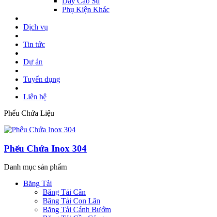
Dây Cao Su
Phụ Kiện Khác
Dịch vụ
Tin tức
Dự án
Tuyển dụng
Liên hệ
Phểu Chứa Liệu
Phểu Chứa Inox 304
Danh mục sản phẩm
Băng Tải
Băng Tải Cân
Băng Tải Con Lăn
Băng Tải Cánh Bướm