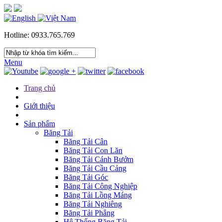
Hotline: 0933.765.769
Menu
Trang chủ
Giới thiệu
Sản phẩm
Băng Tải
Băng Tải Cân
Băng Tải Con Lăn
Băng Tải Cánh Bướm
Băng Tải Cầu Cảng
Băng Tải Góc
Băng Tải Công Nghiệp
Băng Tải Lồng Máng
Băng Tải Nghiêng
Băng Tải Phẳng
Hệ Thống Băng Tải