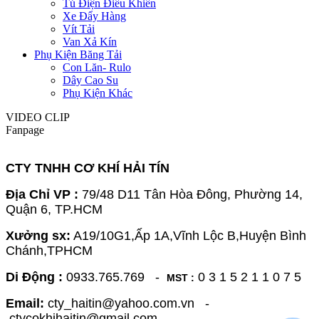
Tủ Điện Điều Khiển
Xe Đẩy Hàng
Vít Tải
Van Xả Kín
Phụ Kiện Băng Tải
Con Lăn- Rulo
Dây Cao Su
Phụ Kiện Khác
VIDEO CLIP
Fanpage
CTY TNHH CƠ KHÍ HẢI TÍN
Địa Chỉ VP :
79/48 D11 Tân Hòa Đông, Phường 14,
Quận 6, TP.HCM
Xưởng sx:
A19/10G1,Ấp 1A,Vĩnh Lộc B,Huyện Bình
Chánh,TPHCM
Di Động :
0933.765.769 -
0 3 1 5 2 1 1 0 7 5
MST :
Email:
cty_haitin@yahoo.com.vn -
ctycokhihaitin@gmail.com