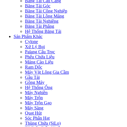
Băng Tải Cầu Cảng
Băng Tải Góc
Băng Tải Công Nghiệp
Băng Tải Lồng Máng
Băng Tải Nghiêng
Băng Tải Phẳng
Hệ Thống Băng Tải
Sản Phẩm Khác
Cylone
Xử Lý Bụi
Palang Cẩu Trục
Phểu Chứa Liệu
Máng Cào Liệu
Ram Dốc
Máy Vặt Lông Gia Cầm
Gầu Tải
Gồng Máy
Hệ Thống Ống
Máy Nghiền
Máy Trộn
Máy Trộn Gạo
Máy Sàng
Quạt Hút
Sóc Phân Hạt
Thùng Chứa (SiLo)