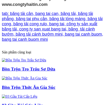
www.congtyhaitin.com
tab: băng tải cân, bang tai can, băng tải, băng tải
phẳng, băng tai phụ cân, băng tải lòng máng, băng tải
cong, băng tải cong rulo, bang tai, công ty sản xuất
băng tải, cong ty san xuat bang tai, băng tải cánh
bướm, băng tải cánh bướm mini, bang tai canh buom,
bang tai canh buom mini
Sản phẩm cùng loại
Bồn Trộn Tro Trấu Sơ Dừa
Bồn Trộn Thức Ăn Gia Súc