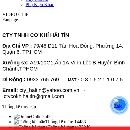
Phụ Kiện Khác
VIDEO CLIP
Fanpage
CTY TNHH CƠ KHÍ HẢI TÍN
Địa Chỉ VP :
79/48 D11 Tân Hòa Đông, Phường 14,
Quận 6, TP.HCM
Xưởng sx:
A19/10G1,Ấp 1A,Vĩnh Lộc B,Huyện Bình
Chánh,TPHCM
Di Động :
0933.765.769 -
0 3 1 5 2 1 1 0 7 5
MST :
Email:
cty_haitin@yahoo.com.vn -
ctycokhihaitin@gmail.com
Thống kê truy cập
Online:
42
Thống kê tuần:
14483
Thống kê tháng:
23246