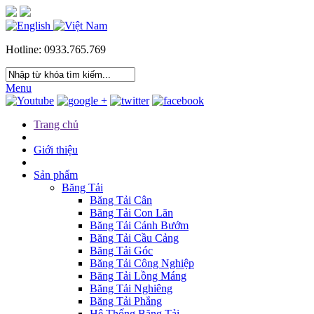
Hotline: 0933.765.769
Menu
Trang chủ
Giới thiệu
Sản phẩm
Băng Tải
Băng Tải Cân
Băng Tải Con Lăn
Băng Tải Cánh Bướm
Băng Tải Cầu Cảng
Băng Tải Góc
Băng Tải Công Nghiệp
Băng Tải Lồng Máng
Băng Tải Nghiêng
Băng Tải Phẳng
Hệ Thống Băng Tải