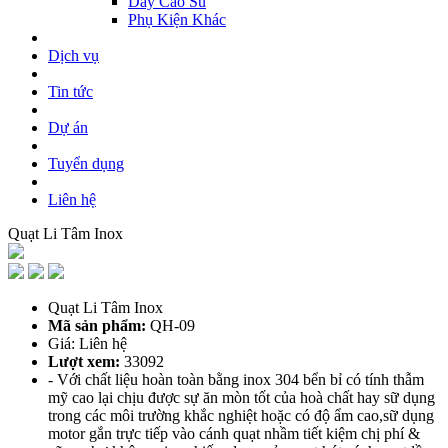
Dây Cao Su
Phụ Kiện Khác
Dịch vụ
Tin tức
Dự án
Tuyển dụng
Liên hệ
Quạt Li Tâm Inox
Quạt Li Tâm Inox
Mã sản phẩm:
QH-09
Giá: Liên hệ
Lượt xem:
33092
- Với chất liệu hoàn toàn bằng inox 304 bển bỉ có tính thẫm
mỹ cao lại chịu được sự ăn mòn tốt của hoà chất hay sữ dụng
trong các môi trường khắc nghiệt hoặc có độ ẩm cao,sữ dụng
motor gắn trực tiếp vào cánh quạt nhầm tiết kiệm chị phí &