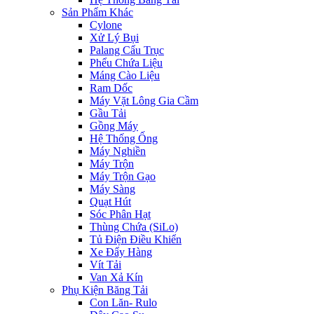
Sản Phẩm Khác
Cylone
Xử Lý Bụi
Palang Cẩu Trục
Phểu Chứa Liệu
Máng Cào Liệu
Ram Dốc
Máy Vặt Lông Gia Cầm
Gầu Tải
Gồng Máy
Hệ Thống Ống
Máy Nghiền
Máy Trộn
Máy Trộn Gạo
Máy Sàng
Quạt Hút
Sóc Phân Hạt
Thùng Chứa (SiLo)
Tủ Điện Điều Khiển
Xe Đẩy Hàng
Vít Tải
Van Xả Kín
Phụ Kiện Băng Tải
Con Lăn- Rulo