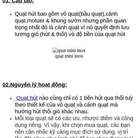
01. Cấu tao:
Quạt hút bao gồm vỏ quạt(bầu quạt),cánh
quạt,motuer & khung sườn nhưng phần quan
trọng nhất đó là cánh quạt vì nó quyết định lưu
lương gió (hút & thổi) và độ bền cùa quạt hút
quạt mini inox
02.Nguyên lý hoạt động:
Quạt hút
nào củng chỉ có 1 bên hút qua thổi tuỳ
theo thiết kế của vỏ quạt và cánh quạt mà
hướng hút thổi gió khác nhau.
Mỗi loại quạt sẽ có các ưu, nhược điểm và công
dụng riêng. Vì vậy, khi chọn mua quạt, các bạn
nên cân nhắc kỹ càng mục đích sử dụng, vị trí