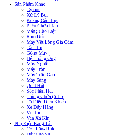
Sản Phẩm Khác
Cylone
Xử Lý Bụi
Palang Cẩu Trục
Phểu Chứa Liệu
Máng Cào Liệu
Ram Dốc
Máy Vặt Lông Gia Cầm
Gầu Tải
Gồng Máy
Hệ Thống Ống
Máy Nghiền
Máy Trộn
Máy Trộn Gạo
Máy Sàng
Quạt Hút
Sóc Phân Hạt
Thùng Chứa (SiLo)
Tủ Điện Điều Khiển
Xe Đẩy Hàng
Vít Tải
Van Xả Kín
Phụ Kiện Băng Tải
Con Lăn- Rulo
Dây Cao Su