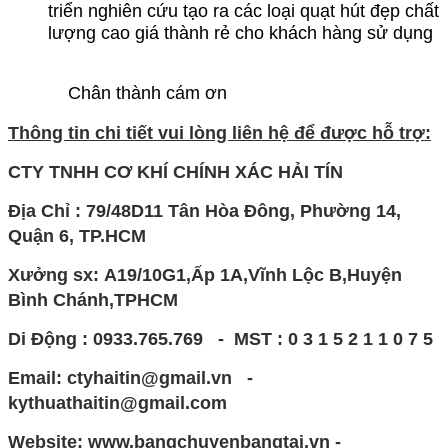
triển nghiên cứu tạo ra các loại quạt hút đẹp chất
lượng cao giá thành rẻ cho khách hàng sử dụng
Chân thành cám ơn
Thông tin chi tiết vui lòng liên hệ để được hỗ trợ:
CTY TNHH CƠ KHÍ CHÍNH XÁC HẢI TÍN
Địa Chỉ : 79/48D11 Tân Hòa Đông, Phường 14,
Quận 6, TP.HCM
Xưởng sx:
A19/10G1,Ấp 1A,Vĩnh Lộc B,Huyện
Bình Chánh,TPHCM
Di Động : 0933.765.769 - MST : 0 3 1 5 2 1 1 0 7 5
Email: ctyhaitin@gmail.vn -
kythuathaitin@gmail.com
Website: www.bangchuyenbangtai.vn -