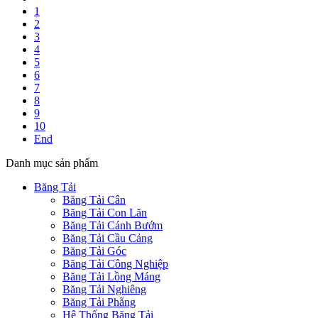
1
2
3
4
5
6
7
8
9
10
End
Danh mục sản phẩm
Băng Tải
Băng Tải Cân
Băng Tải Con Lăn
Băng Tải Cánh Bướm
Băng Tải Cầu Cảng
Băng Tải Góc
Băng Tải Công Nghiệp
Băng Tải Lồng Máng
Băng Tải Nghiêng
Băng Tải Phẳng
Hệ Thống Băng Tải