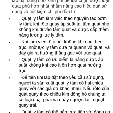
lắp đặt cũng như kinh phí để lựa chọn được loại
quạt phù hợp nhất nhằm nâng cao hiệu quả sử
dụng và tiết kiệm chi phí đầu tư
Quạt ly tâm làm việc theo nguyên tắc bơm
ly tâm, khi rôto quay áp suất tại tâm quạt nhỏ,
không khí đi vào tâm quạt và được cấp thêm
năng lượng lực ly tâm.
Khì làm việc rôto hút không khí dọc theo
trục, nhờ lực ly tâm đưa ra quanh vỏ quạt, và
đẩy gió ra hướng thẳng góc với trục quạt.
Quạt ly tâm có ưu điểm là nâng được áp
suất không khí cao ít ồn hơn quạt hướng
trục.
Để tiện khi lắp đặt theo yêu cầu sử dụng,
người ta sản xuất quạt ly tâm có hai chiều
quay với các giá đỡ khác nhau. Nếu rôto của
quạt quay theo chiều kim đồng hồ chúng ta
có loại quạt phải và quay ngược lại là quạt
quay trái.
Quạt ly tâm có thể gắn trực tiếp với động cơ