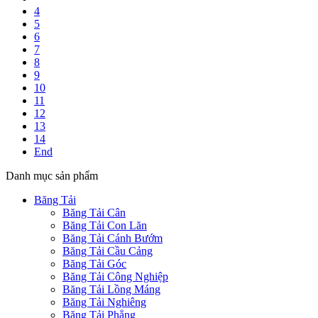
4
5
6
7
8
9
10
11
12
13
14
End
Danh mục sản phẩm
Băng Tải
Băng Tải Cân
Băng Tải Con Lăn
Băng Tải Cánh Bướm
Băng Tải Cầu Cảng
Băng Tải Góc
Băng Tải Công Nghiệp
Băng Tải Lồng Máng
Băng Tải Nghiêng
Băng Tải Phẳng