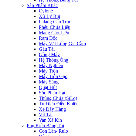
Sản Phẩm Khác
Cylone
Xử Lý Bụi
Palang Cẩu Trục
Phểu Chứa Liệu
Máng Cào Liệu
Ram Dốc
Máy Vặt Lông Gia Cầm
Gầu Tải
Gồng Máy
Hệ Thống Ống
Máy Nghiền
Máy Trộn
Máy Trộn Gạo
Máy Sàng
Quạt Hút
Sóc Phân Hạt
Thùng Chứa (SiLo)
Tủ Điện Điều Khiển
Xe Đẩy Hàng
Vít Tải
Van Xả Kín
Phụ Kiện Băng Tải
Con Lăn- Rulo