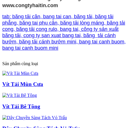
www.congtyhaitin.com
tab: băng tải cân, bang tai can, băng tải, băng tải
phẳng, băng tai phụ cân, băng tải lòng máng, băng tải
cong, băng tải cong rulo, bang tai, công ty sản xuất
băng tải, cong ty san xuat bang tai, băng tải cánh
bướm, băng tải cánh bướm mini, bang tai canh buom,
bang tai canh buom mini
Sản phẩm cùng loại
Vít Tải Mùn Cưa
Vít Tải Bê Tông