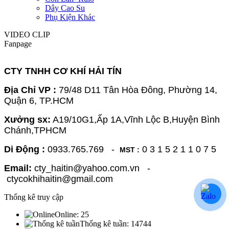
Dây Cao Su
Phụ Kiện Khác
VIDEO CLIP
Fanpage
CTY TNHH CƠ KHÍ HẢI TÍN
Địa Chỉ VP :
79/48 D11 Tân Hòa Đông, Phường 14,
Quận 6, TP.HCM
Xưởng sx:
A19/10G1,Ấp 1A,Vĩnh Lộc B,Huyện Bình
Chánh,TPHCM
Di Động :
0933.765.769 -
0 3 1 5 2 1 1 0 7 5
MST :
Email:
cty_haitin@yahoo.com.vn -
ctycokhihaitin@gmail.com
Thống kê truy cập
Online:
25
Thống kê tuần:
14744