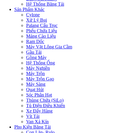
Hệ Thống Băng Tải
Sản Phẩm Khác
Cylone
Xử Lý Bụi
Palang Cẩu Trục
Phểu Chứa Liệu
Máng Cào Liệu
Ram Dốc
Máy Vặt Lông Gia Cầm
Gầu Tải
Gồng Máy
Hệ Thống Ống
Máy Nghiền
Máy Trộn
Máy Trộn Gạo
Máy Sàng
Quạt Hút
Sóc Phân Hạt
Thùng Chứa (SiLo)
Tủ Điện Điều Khiển
Xe Đẩy Hàng
Vít Tải
Van Xả Kín
Phụ Kiện Băng Tải
Con Lăn- Rulo