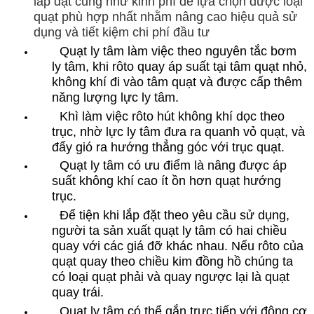
lắp đặt cũng như kinh phí để lựa chọn được loại
quạt phù hợp nhất nhằm nâng cao hiệu quả sử
dụng và tiết kiệm chi phí đầu tư
Quạt ly tâm làm việc theo nguyên tắc bơm
ly tâm, khi rôto quay áp suất tại tâm quạt nhỏ,
không khí đi vào tâm quạt và được cấp thêm
năng lượng lực ly tâm.
Khì làm việc rôto hút không khí dọc theo
trục, nhờ lực ly tâm đưa ra quanh vỏ quạt, và
đẩy gió ra hướng thẳng góc với trục quạt.
Quạt ly tâm có ưu điểm là nâng được áp
suất không khí cao ít ồn hơn quạt hướng
trục.
Để tiện khi lắp đặt theo yêu cầu sử dụng,
người ta sản xuất quạt ly tâm có hai chiều
quay với các giá đỡ khác nhau. Nếu rôto của
quạt quay theo chiều kim đồng hồ chúng ta
có loại quạt phải và quay ngược lại là quạt
quay trái.
Quạt ly tâm có thể gắn trực tiếp với động cơ