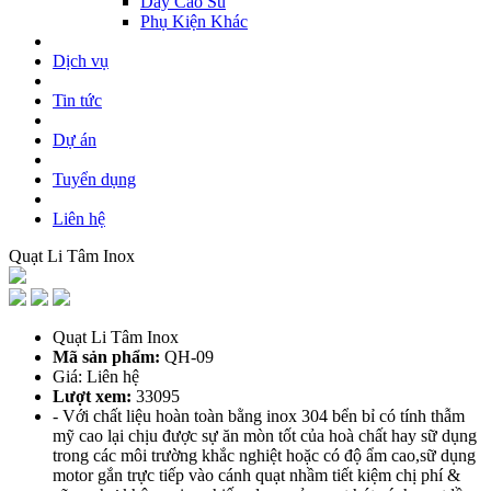
Dây Cao Su
Phụ Kiện Khác
Dịch vụ
Tin tức
Dự án
Tuyển dụng
Liên hệ
Quạt Li Tâm Inox
Quạt Li Tâm Inox
Mã sản phẩm:
QH-09
Giá: Liên hệ
Lượt xem:
33095
- Với chất liệu hoàn toàn bằng inox 304 bển bỉ có tính thẫm
mỹ cao lại chịu được sự ăn mòn tốt của hoà chất hay sữ dụng
trong các môi trường khắc nghiệt hoặc có độ ẩm cao,sữ dụng
motor gắn trực tiếp vào cánh quạt nhầm tiết kiệm chị phí &