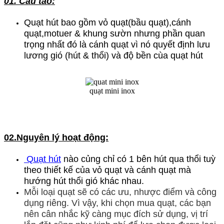
01. Cấu tao:
Quạt hút bao gồm vỏ quạt(bầu quạt),cánh
quạt,motuer & khung sườn nhưng phần quan
trọng nhất đó là cánh quạt vì nó quyết định lưu
lương gió (hút & thổi) và độ bền cùa quạt hút
quạt mini inox
02.Nguyên lý hoạt động:
Quạt hút
nào củng chỉ có 1 bên hút qua thổi tuỳ
theo thiết kế của vỏ quạt và cánh quạt mà
hướng hút thổi gió khác nhau.
Mỗi loại quạt sẽ có các ưu, nhược điểm và công
dụng riêng. Vì vậy, khi chọn mua quạt, các bạn
nên cân nhắc kỹ càng mục đích sử dụng, vị trí