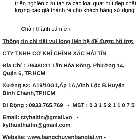
triển nghiên cứu tạo ra các loại quạt hút đẹp chất
lượng cao giá thành rẻ cho khách hàng sử dụng
Chân thành cám ơn
Thông tin chi tiết vui lòng liên hệ để được hỗ trợ:
CTY TNHH CƠ KHÍ CHÍNH XÁC HẢI TÍN
Địa Chỉ : 79/48D11 Tân Hòa Đông, Phường 14,
Quận 6, TP.HCM
Xưởng sx:
A19/10G1,Ấp 1A,Vĩnh Lộc B,Huyện
Bình Chánh,TPHCM
Di Động : 0933.765.769 - MST : 0 3 1 5 2 1 1 0 7 5
Email: ctyhaitin@gmail.vn -
kythuathaitin@gmail.com
Website: www.bangchuyenbangtai.vn -