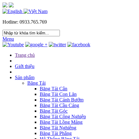
Hotline: 0933.765.769
Menu
Trang chủ
Giới thiệu
Sản phẩm
Băng Tải
Băng Tải Cân
Băng Tải Con Lăn
Băng Tải Cánh Bướm
Băng Tải Cầu Cảng
Băng Tải Góc
Băng Tải Công Nghiệp
Băng Tải Lồng Máng
Băng Tải Nghiêng
Băng Tải Phẳng
Hệ Thống Băng Tải