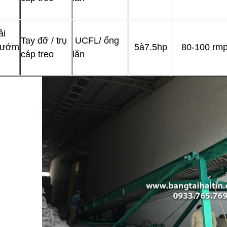
ải
Tay đỡ / trụ
UCFL/ ống
bướm
5à7.5hp
80-100 rm
cáp treo
lăn