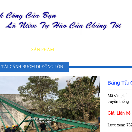
GIỚI THIỆU
SẢN PHẨM
DỊCH VỤ
TIN TỨC
DỰ ÁN
 TẢI CÁNH BƯỚM DI ĐỘNG LỚN
Băng Tải
Mã sản phẩm:
truyền thống
Giá: Liên hệ
Lượt xem:
73