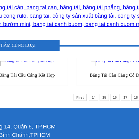
ng tải cân, bang tai can, băng tải, băng tải phẳng, băng 
i cong rulo, bang tai, công ty sản xuất băng tải, cong t
nh bướm mini, bang tai canh buom, bang tai canh buom m
PHẨM CÙNG LOẠI
Băng Tải Cầu Cảng Kềt Hợp
Băng Tải Cầu Cảng Cố Đ
First
14
15
16
17
18
g 14, Quận 6, TP.HCM
n Bình Chánh,TPHCM