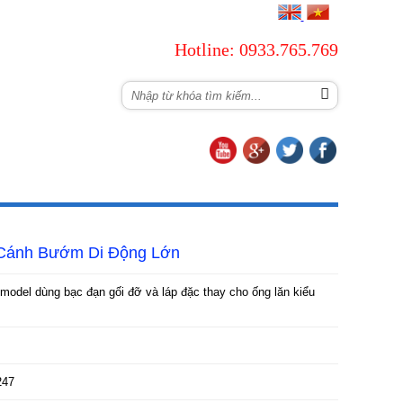
Hotline: 0933.765.769
TUYỂN DỤNG
LIÊN HỆ
 Cánh Bướm Di Động Lớn
model dùng bạc đạn gối đỡ và láp đặc thay cho ống lăn kiểu
247