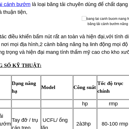
ải cánh bướm
là loại băng tải chuyên dùng để chất dạng c
 thuận tiện,
băng tải cánh bướm nâng
tác điều khiển bấm nút rất an toàn và hiện đại,với tính
i nơi mọi địa hình,2 cành băng nâng hạ linh động mọi đ
ng trọng và hiện đại mang tính thẩm mỹ cao cho kho xư
 SỐ KỸ THUẬT:
Dạng nâng
Tốc độ trục
Model
Công suất
hạ
chính
hp
rmp
ải
Tay đỡ / trụ
UCFL/ ống
bướm
2à3hp
80-100 rmp
cáp treo
lăn