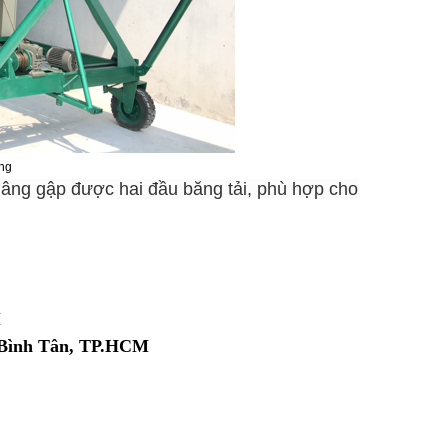
ộng
nâng gập được hai đầu băng tải, phù hợp cho
M
n Bình Tân, TP.HCM