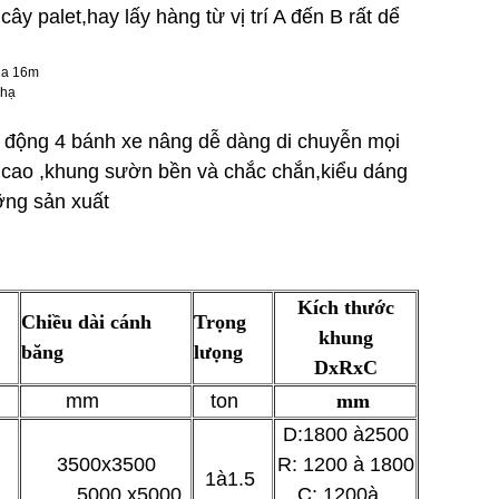
ây palet,hay lấy hàng từ vị trí A đến B rất dể
 hạ
 di động 4 bánh xe nâng dễ dàng di chuyễn mọi
ộ cao ,khung sườn bền và chắc chắn,kiểu dáng
ỡng sản xuất
Kích thước
Chiều dài cánh
Trọng
khung
băng
lưọng
DxRxC
mm
ton
mm
D:1800 à2500
3500x3500
R: 1200 à 1800
1à1.5
5000 x5000
C: 1200à