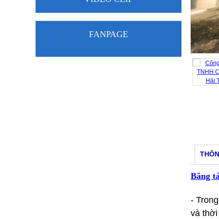
FANPAGE
THÔN
Băng t
- Trong
và thời