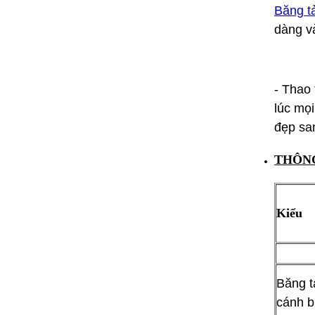
Băng t
dàng và
- Thao 
lúc mọ
đẹp sa
THÔNG
Kiểu
Băng t
cánh 