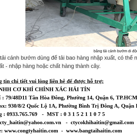
băng tải cánh bướm di đ
tải cánh bướm dùng để tải bao hàng nhập xuất, có thể 
ất - nhập hàng hoặc chất hàng thành cây.
 tin chi tiết vui lòng liên hệ để được hỗ trợ:
NHH CƠ KHÍ CHÍNH XÁC HẢI TÍN
ỉ : 79/48D11 Tân Hòa Đông, Phường 14, Quận 6, TP.HC
sx: 930/8/2 Quốc Lộ 1A, Phường Bình Trị Đông A, Quậ
 : 0933.765.769 - MST : 0 3 1 5 2 1 1 0 7 5
 cty_haitin@yahoo.com.vn - ctycokhihaitin@gmail.com
e: www.congtyhaitin.com - www.bangtaihaitin.com