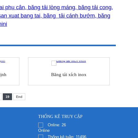
tai phụ cân, băng tải lòng máng, băng tải cong,
y san xuat bang tai, băng tải cánh bướm, băng
ini
ịnh
Băng tải xích inox
19
End
THỐNG KÊ TRUY CẬP
Online:
26
Thống kê tuần:
11496