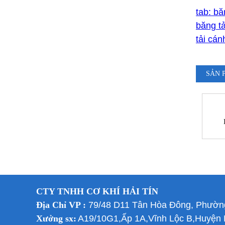
tab: bă
băng tả
tải cá
SẢN 
CTY TNHH CƠ KHÍ HẢI TÍN
Địa Chỉ VP :
79/48 D11 Tân Hòa Đông, Phườn
Xưởng sx:
A19/10G1,Ấp 1A,Vĩnh Lộc B,Huyệ