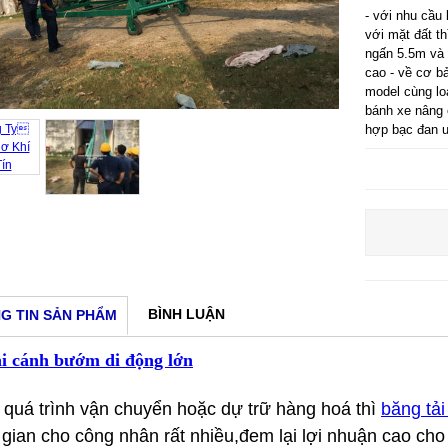
- với nhu cầu
với mặt đất t
ngấn 5.5m và 
cao - về cơ b
model cùng lo
bánh xe nâng 
hợp bạc đan uc
BÌNH LUẬN
G TIN SẢN PHẨM
ải cánh bướm di động lớn
 quá trình vận chuyển hoặc dự trữ hàng hoá thì
băng tả
 gian cho công nhân rất nhiều,đem lại lợi nhuận cao ch