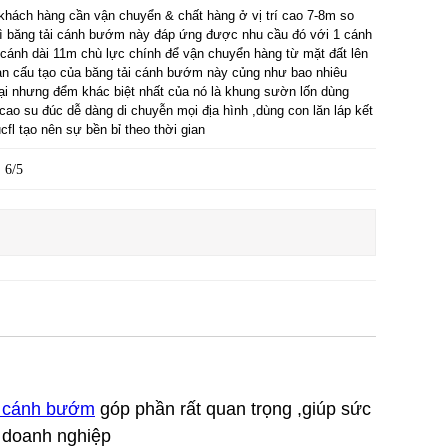
 khách hàng cần vận chuyển & chất hàng ở vị trí cao 7-8m so
hì băng tải cánh bướm này đáp ứng được nhu cầu đó với 1 cánh
cánh dài 11m chù lực chính để vận chuyển hàng từ mặt đất lên
ản cấu tạo của băng tải cánh bướm này củng như bao nhiêu
ại nhưng đểm khác biệt nhất của nó là khung sườn lốn dùng
cao su đúc dễ dàng di chuyễn mọi địa hình ,dùng con lăn láp kết
fl tạo nên sự bền bỉ theo thời gian
6/5
i cánh bướm
góp phần rất quan trọng ,giúp sức
o doanh nghiệp