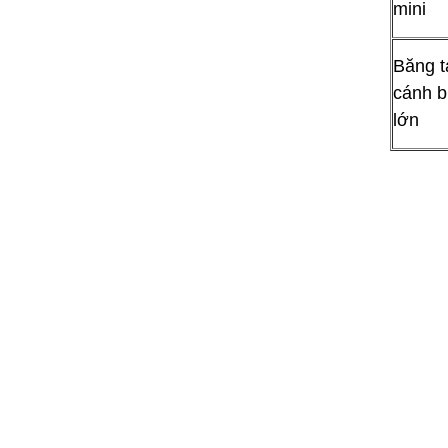
mini
Băng t
cánh 
lớn