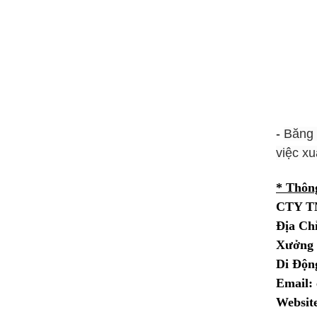
-
Băng 
việc xu
* Thông
CTY T
Địa Ch
Xưởng 
Di Động
Email:
Websit