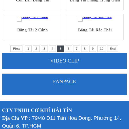
Băng Tải 2 Cánh
Băng Tải Rác Thải
First
1
2
3
4
5
6
7
8
9
10
End
VIDEO CLIP
FANPAGE
CTY TNHH CƠ KHÍ HẢI TÍN
Địa Chỉ VP :
79/48 D11 Tân Hòa Đông, Phường 14,
Quận 6, TP.HCM