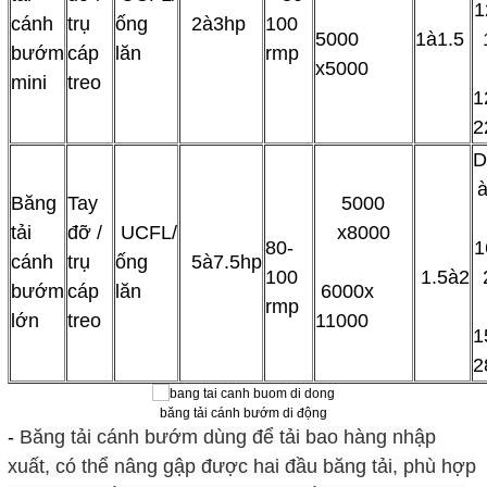
1
cánh
trụ
ống
2à3hp
100
5000
1à1.5
bướm
cáp
lăn
rmp
x5000
mini
treo
1
2
D
Băng
Tay
5000
tải
đỡ /
UCFL/
x8000
80-
1
cánh
trụ
ống
5à7.5hp
100
1.5à2
bướm
cáp
lăn
6000x
rmp
lớn
treo
11000
1
2
băng tải cánh bướm di động
-
Băng tải cánh bướm dùng để tải bao hàng nhập
xuất, có thể nâng gập được hai đầu băng tải, phù hợp