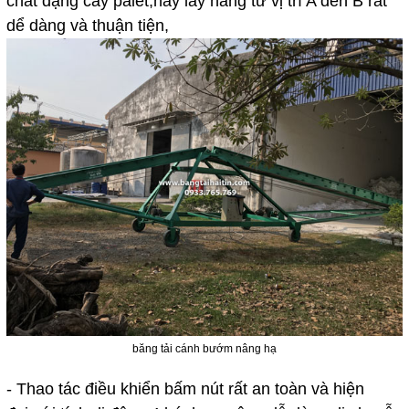
chất dạng cây palet,hay lấy hàng từ vị trí A đến B rất
dể dàng và thuận tiện,
băng tải cánh bướm nâng hạ
- Thao tác điều khiển bấm nút rất an toàn và hiện