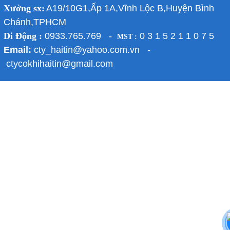
Xưởng sx:
A19/10G1,Ấp 1A,Vĩnh Lộc B,Huyện Bình
Chánh,TPHCM
Di Động :
0933.765.769 -
0 3 1 5 2 1 1 0 7 5
MST :
Email:
cty_haitin@yahoo.com.vn -
ctycokhihaitin@gmail.com