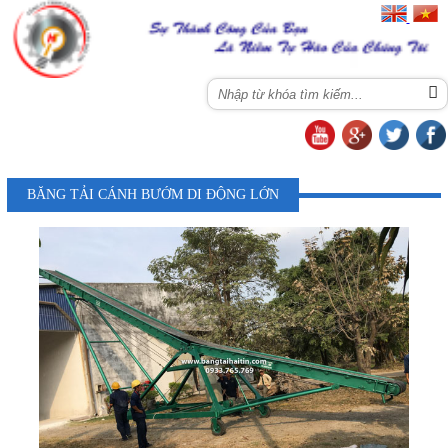
Menu
BĂNG TẢI CÁNH BƯỚM DI ĐỘNG LỚN