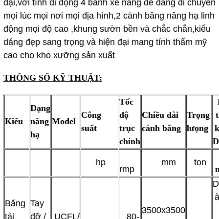
đại,với tính di động 4 bánh xe nâng dễ dàng di chuyễn
mọi lúc mọi nơi mọi địa hình,2 cành băng nâng hạ linh
động mọi độ cao ,khung sườn bền và chắc chắn,kiểu
dáng đẹp sang trọng và hiện đại mang tính thẩm mỹ
cao cho kho xưỡng sản xuất
THÔNG SỐ KỸ THUẬT:
Tốc
Dạng
Công
độ
Chiều dài
Trọng
Kiểu
nâng
Model
suất
trục
cánh băng
lưọng
hạ
chính
D
hp
mm
ton
rmp
D
Băng
Tay
3500x3500
tải
đỡ /
UCFL/
80-