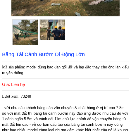
Băng Tải Cánh Bướm Di Động Lớn
Mã sản phẩm:
model dùng bạc đạn gối đỡ và láp đặc thay cho ống lăn kiểu
truyền thống
Giá: Liên hệ
Lượt xem:
73248
- với nhu cầu khách hàng cần vận chuyển & chất hàng ở vị trí cao 7-8m
so với mặt đất thì băng tải cánh bướm này đáp ứng được nhu cầu đó với
1 cánh ngấn 5.5m và cánh dài 11m chù lực chính để vận chuyển hàng từ
mặt đất lên cao - về cơ bản cấu tạo của băng tải cánh bướm này củng
như bao nhiêu model cùng loại nhưng đểm khác biệt nhất của nó là khung