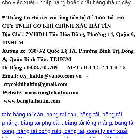
cho việc xuất - nhập hàng hoặc chất hàng thành cây.
* Thông tin chi tiết vui lòng liên hệ để được hỗ trợ:
CTY TNHH CƠ KHÍ CHÍNH XÁC HẢI TÍN
Địa Chỉ : 79/48D11 Tân Hòa Đông, Phường 14, Quận 6,
TP.HCM
Xưởng sx: 930/8/2 Quốc Lộ 1A, Phường Bình Trị Đông
A, Quận Bình Tân, TP.HCM
Di Động : 0933.765.769 - MST : 0 3 1 5 2 1 1 0 7 5
Email: cty_haitin@yahoo.com.vn -
ctycokhihaitin@gmail.com
Website: www.congtyhaitin.com -
www.bangtaihaitin.com
tab: băng tải cân, bang tai can, băng tải, băng tải
phẳng, băng tai phụ cân, băng tải lòng máng, băng tải
cong, băng tải cong rulo, bang tai, công ty sản xuất