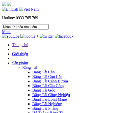
Hotline: 0933.765.769
Menu
Trang chủ
Giới thiệu
Sản phẩm
Băng Tải
Băng Tải Cân
Băng Tải Con Lăn
Băng Tải Cánh Bướm
Băng Tải Cầu Cảng
Băng Tải Góc
Băng Tải Công Nghiệp
Băng Tải Lồng Máng
Băng Tải Nghiêng
Băng Tải Phẳng
Hệ Thống Băng Tải