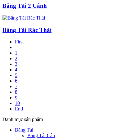
Băng Tải 2 Cánh
Băng Tải Rác Thải
First
1
2
3
4
5
6
7
8
9
10
End
Danh mục sản phẩm
Băng Tải
Băng Tải Cân