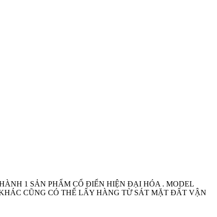
HÀNH 1 SẢN PHẨM CỔ ĐIỂN HIỆN ĐẠI HÓA . MODEL
 KHÁC CŨNG CÓ THỂ LẤY HÀNG TỪ SÁT MẶT ĐẤT VẬN