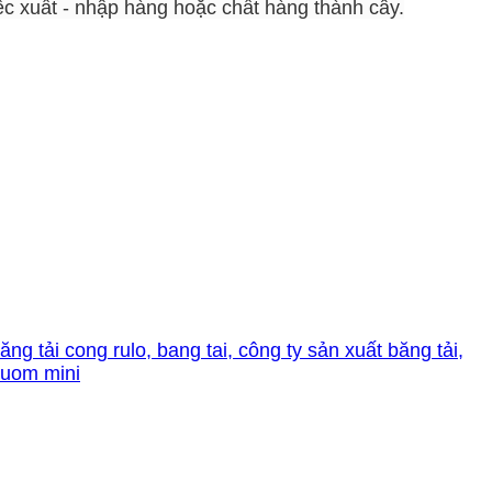
ệc xuất - nhập hàng hoặc chất hàng thành cây.
ăng tải cong rulo, bang tai, công ty sản xuất băng tải,
buom mini