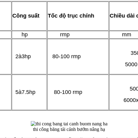
Công suất
Tốc độ trục chính
Chiều dài
hp
rmp
mm
35
2à3hp
80-100 rmp
5000 x
50
5à7.5hp
80-100 rmp
6000x 
thi công băng tải cánh bướm nâng hạ