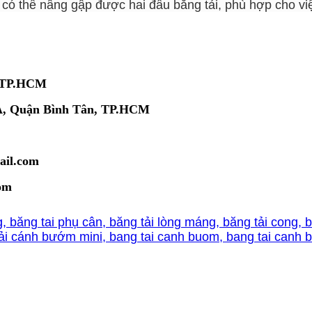
có thể nâng gập được hai đầu băng tải, phù hợp cho vi
, TP.HCM
 A, Quận Bình Tân, TP.HCM
ail.com
om
g, băng tai phụ cân, băng tải lòng máng, băng tải cong, b
tải cánh bướm mini, bang tai canh buom, bang tai canh 