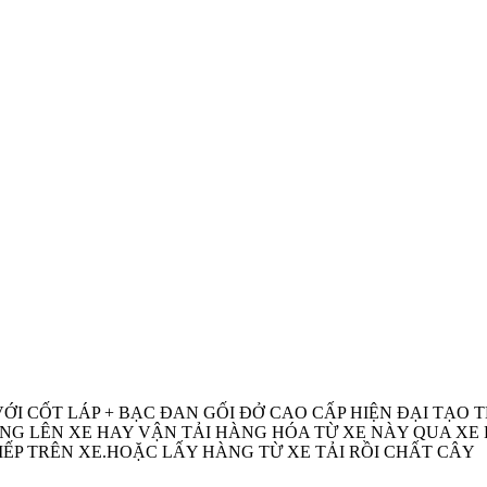
ỚI CỐT LÁP + BẠC ĐAN GỐI ĐỞ CAO CẤP HIỆN ĐẠI TẠO T
NG LÊN XE HAY VẬN TẢI HÀNG HÓA TỪ XE NÀY QUA XE
ẾP TRÊN XE.HOẶC LẤY HÀNG TỪ XE TẢI RỒI CHẤT CÂY