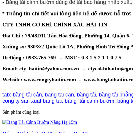
-
Băng tải cánh bướm dùng để tải bao hàng nhập xuất, 
* Thông tin chi tiết vui lòng liên hệ để được hỗ trợ:
CTY TNHH CƠ KHÍ CHÍNH XÁC HẢI TÍN
Địa Chỉ : 79/48D11 Tân Hòa Đông, Phường 14, Quận 6
Xưởng sx: 930/8/2 Quốc Lộ 1A, Phường Bình Trị Đông
Di Động : 0933.765.769 - MST : 0 3 1 5 2 1 1 0 7 5
Email: cty_haitin@yahoo.com.vn - ctycokhihaitin@gm
Website: www.congtyhaitin.com - www.bangtaihaitin.c
tab: băng tải cân, bang tai can, băng tải, băng tải phẳn
cong ty san xuat bang tai, băng tải cánh bướm, băng 
Sản phẩm cùng loại