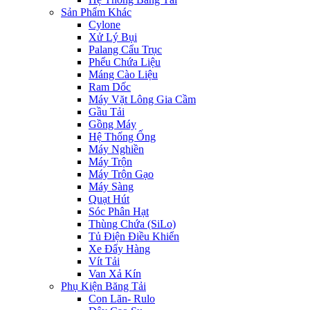
Sản Phẩm Khác
Cylone
Xử Lý Bụi
Palang Cẩu Trục
Phểu Chứa Liệu
Máng Cào Liệu
Ram Dốc
Máy Vặt Lông Gia Cầm
Gầu Tải
Gồng Máy
Hệ Thống Ống
Máy Nghiền
Máy Trộn
Máy Trộn Gạo
Máy Sàng
Quạt Hút
Sóc Phân Hạt
Thùng Chứa (SiLo)
Tủ Điện Điều Khiển
Xe Đẩy Hàng
Vít Tải
Van Xả Kín
Phụ Kiện Băng Tải
Con Lăn- Rulo