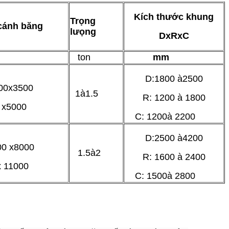
Kích thước khung
Trọng
 cánh băng
lưọng
DxRxC
ton
mm
D:1800 à2500
00x3500
1à1.5
R: 1200 à 1800
5000
C: 1200à 2200
D:2500 à4200
00 x8000
1.5à2
R: 1600 à 2400
11000
C: 1500à 2800