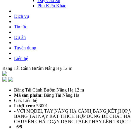
Dây Cao Su
Phụ Kiện Khác
Dịch vụ
Tin tức
Dự án
Tuyển dụng
Liên hệ
Băng Tải Cánh Bướm Nâng Hạ 12 m
Băng Tải Cánh Bướm Nâng Hạ 12 m
Mã sản phẩm:
Băng Tải Nâng Hạ
Giá: Liên hệ
Lượt xem:
53001
- VỚI MODEL TAY NÂNG HẠ CÁNH BĂNG KẾT HỢP V
BĂNG TẢI NÀY RẤT THÍCH HỢP DÙNG ĐỂ CHẤT HÀ
CHUYỂN CHẤT CẠY DẠNG PALET HAY LÊN TRỰC TI
6/5