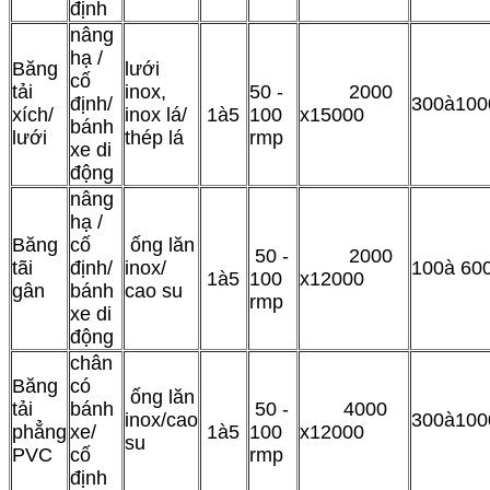
định
nâng
hạ /
Băng
lưới
cố
tải
inox,
50 -
2000
định/
300
à
100
xích/
inox lá/
1
à
5
100
x15000
bánh
lưới
thép lá
rmp
xe di
động
nâng
hạ /
Băng
cố
ống lăn
50 -
2000
tãi
định/
inox/
100
à
60
1
à
5
100
x12000
gân
bánh
cao su
rmp
xe di
động
chân
Băng
có
ống lăn
tải
bánh
50 -
4000
inox/cao
300
à
100
phẳng
xe/
1
à
5
100
x12000
su
PVC
cố
rmp
định