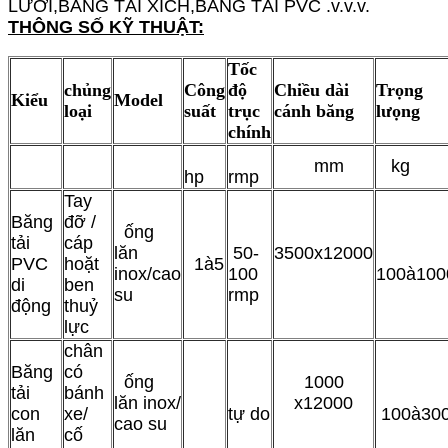
LƯỚI,BĂNG TẢI XÍCH,BĂNG TẢI PVC .v.v.v.
THÔNG SỐ KỸ THUẬT:
Tốc
chủng
Công
độ
Chiều dài
Trọng
Kiểu
Model
loại
suất
trục
cánh băng
lưọng
chính
mm
kg
hp
rmp
Tay
Băng
đỡ /
ống
tải
cáp
lăn
50-
3500x12000
PVC
hoặt
1
à
5
inox/cao
100
100
à
100
di
ben
su
rmp
động
thuỷ
lực
chân
Băng
có
ống
1000
tải
bánh
lăn inox/
x12000
con
xe/
tự do
100
à
30
cao su
lăn
cố