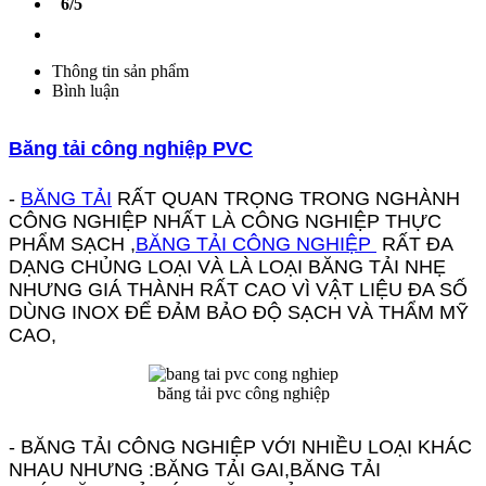
6/5
Thông tin sản phẩm
Bình luận
Băng tải công nghiệp PVC
-
BĂNG TẢ
I
RẤT QUAN TRỌNG TRONG NGHÀNH
CÔNG NGHIỆP NHẤT LÀ CÔNG NGHIỆP THỰC
PHẨM SẠCH ,
BĂNG TẢI CÔNG NGHIỆP
RẤT ĐA
DẠNG CHỦNG LOẠI VÀ LÀ LOẠI BĂNG TẢI NHẸ
NHƯNG GIÁ THÀNH RẤT CAO VÌ VẬT LIỆU ĐA SỐ
DÙNG INOX ĐỂ ĐẢM BẢO ĐỘ SẠCH VÀ THẨM MỸ
CAO,
băng tải pvc công nghiệp
- BĂNG TẢI CÔNG NGHIỆP VỚI NHIỀU LOẠI KHÁC
NHAU NHƯNG :BĂNG TẢI GAI,BĂNG TẢI