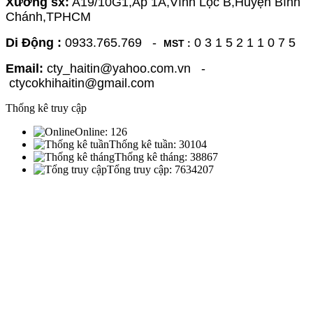
Xưởng sx:
A19/10G1,Ấp 1A,Vĩnh Lộc B,Huyện Bình
Chánh,TPHCM
Di Động :
0933.765.769 -
0 3 1 5 2 1 1 0 7 5
MST :
Email:
cty_haitin@yahoo.com.vn -
ctycokhihaitin@gmail.com
Thống kê truy cập
Online:
126
Thống kê tuần:
30104
Thống kê tháng:
38867
Tổng truy cập:
7634207