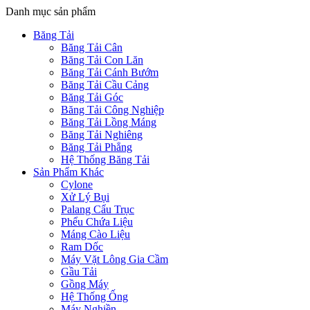
Danh mục sản phẩm
Băng Tải
Băng Tải Cân
Băng Tải Con Lăn
Băng Tải Cánh Bướm
Băng Tải Cầu Cảng
Băng Tải Góc
Băng Tải Công Nghiệp
Băng Tải Lồng Máng
Băng Tải Nghiêng
Băng Tải Phẳng
Hệ Thống Băng Tải
Sản Phẩm Khác
Cylone
Xử Lý Bụi
Palang Cẩu Trục
Phểu Chứa Liệu
Máng Cào Liệu
Ram Dốc
Máy Vặt Lông Gia Cầm
Gầu Tải
Gồng Máy
Hệ Thống Ống
Máy Nghiền