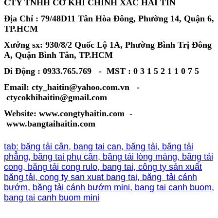
CTY TNHH CƠ KHÍ CHÍNH XÁC HẢI TÍN
Địa Chỉ : 79/48D11 Tân Hòa Đông, Phường 14, Quận 6,
TP.HCM
Xưởng sx: 930/8/2 Quốc Lộ 1A, Phường Bình Trị Đông
A, Quận Bình Tân, TP.HCM
Di Động : 0933.765.769 - MST : 0 3 1 5 2 1 1 0 7 5
Email: cty_haitin@yahoo.com.vn -
ctycokhihaitin@gmail.com
Website: www.congtyhaitin.com -
www.bangtaihaitin.com
tab: băng tải cân, bang tai can, băng tải, băng tải
phẳng, băng tai phụ cân, băng tải lòng máng, băng tải
cong, băng tải cong rulo, bang tai, công ty sản xuất
băng tải, cong ty san xuat bang tai, băng tải cánh
bướm, băng tải cánh bướm mini, bang tai canh buom,
bang tai canh buom mini