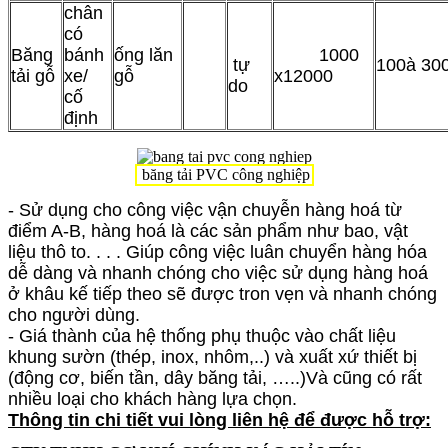
chân
có
Băng
bánh
ống lăn
1000
tự
100
à
30
tải gỗ
xe/
gỗ
x12000
do
cố
định
băng tải PVC công nghiệp
- Sử dụng cho công việc vận chuyễn hàng hoá từ
điểm A-B, hàng hoá là các sản phẩm như bao, vật
liệu thô to. . . . Giúp công việc luân chuyển hàng hóa
dễ dàng và nhanh chóng cho việc sử dụng hàng hoá
ở khâu kế tiếp theo sẽ được tron ​​vẹn và nhanh chóng
cho người dùng.
- Giá thành của hệ thống phụ thuộc vào chất liệu
khung sườn (thép, inox, nhôm,..) và xuất xứ thiết bị
(động cơ, biến tần, dây băng tải, …..)Và cũng có rất
nhiều loại cho khách hàng lựa chọn.
Thông tin chi tiết vui lòng liên hệ để được hỗ trợ: