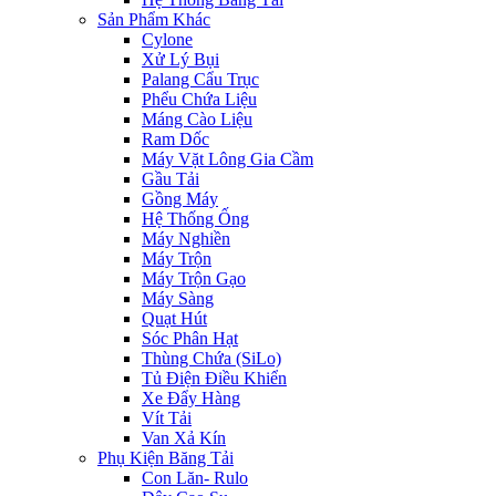
Sản Phẩm Khác
Cylone
Xử Lý Bụi
Palang Cẩu Trục
Phểu Chứa Liệu
Máng Cào Liệu
Ram Dốc
Máy Vặt Lông Gia Cầm
Gầu Tải
Gồng Máy
Hệ Thống Ống
Máy Nghiền
Máy Trộn
Máy Trộn Gạo
Máy Sàng
Quạt Hút
Sóc Phân Hạt
Thùng Chứa (SiLo)
Tủ Điện Điều Khiển
Xe Đẩy Hàng
Vít Tải
Van Xả Kín
Phụ Kiện Băng Tải
Con Lăn- Rulo