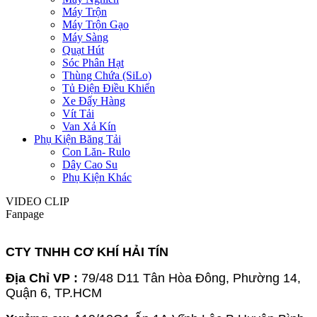
Máy Trộn
Máy Trộn Gạo
Máy Sàng
Quạt Hút
Sóc Phân Hạt
Thùng Chứa (SiLo)
Tủ Điện Điều Khiển
Xe Đẩy Hàng
Vít Tải
Van Xả Kín
Phụ Kiện Băng Tải
Con Lăn- Rulo
Dây Cao Su
Phụ Kiện Khác
VIDEO CLIP
Fanpage
CTY TNHH CƠ KHÍ HẢI TÍN
Địa Chỉ VP :
79/48 D11 Tân Hòa Đông, Phường 14,
Quận 6, TP.HCM