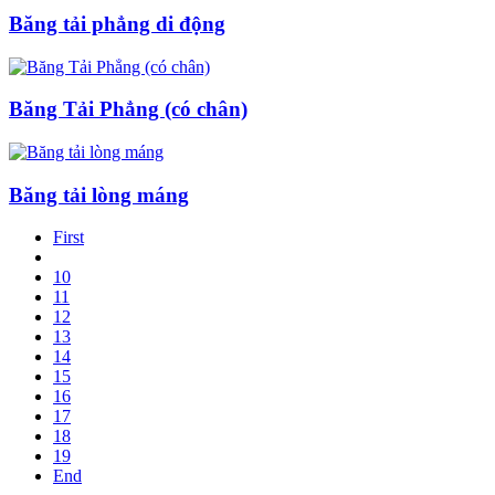
Băng tải phẳng di động
Băng Tải Phẳng (có chân)
Băng tải lòng máng
First
10
11
12
13
14
15
16
17
18
19
End