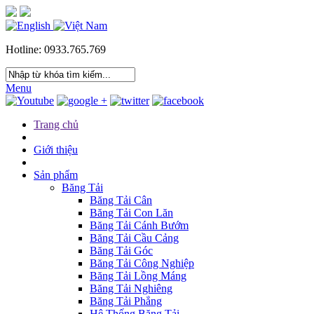
Hotline: 0933.765.769
Menu
Trang chủ
Giới thiệu
Sản phẩm
Băng Tải
Băng Tải Cân
Băng Tải Con Lăn
Băng Tải Cánh Bướm
Băng Tải Cầu Cảng
Băng Tải Góc
Băng Tải Công Nghiệp
Băng Tải Lồng Máng
Băng Tải Nghiêng
Băng Tải Phẳng
Hệ Thống Băng Tải