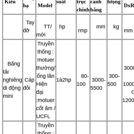
Kiểu
suất
trục
cánh
lưọng
hạ
Model
DxR
chính
băng
Tay
TT/
hp
mm
kg
đỡ
rmp
mm
mới
Truyền
thống :
motuer
Băng
thường/
300
tải
ống lăn
80-
300-
nghiêng
Cáp
1à2hp
3000-
Hiện
100
500
1000
di động
đôi
5500
đại
C
mini
:motuer
1200
cốt âm /
UCFL
Truyền
thống :