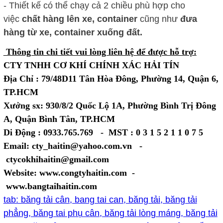
- Thiết kế có thể chạy cả 2 chiều phù hợp cho
việc
chất hàng lên xe, container
cũng như
đưa
hàng từ xe, container xuống đất.
Thông tin chi tiết vui lòng liên hệ để được hỗ trợ:
CTY TNHH CƠ KHÍ CHÍNH XÁC HẢI TÍN
Địa Chỉ : 79/48D11 Tân Hòa Đông, Phường 14, Quận 6,
TP.HCM
Xưởng sx: 930/8/2 Quốc Lộ 1A, Phường Bình Trị Đông
A, Quận Bình Tân, TP.HCM
Di Động : 0933.765.769 - MST : 0 3 1 5 2 1 1 0 7 5
Email: cty_haitin@yahoo.com.vn -
ctycokhihaitin@gmail.com
Website: www.congtyhaitin.com -
www.bangtaihaitin.com
tab: băng tải cân, bang tai can, băng tải, băng tải
phẳng, băng tai phụ cân, băng tải lòng máng, băng tải