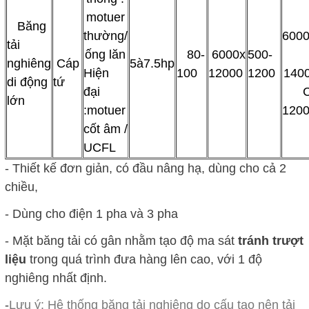
motuer
Băng
thường/
6000
tải
ống lăn
80-
6000x
500-
nghiêng
Cáp
5à7.5hp
Hiện
100
12000
1200
1400
di động
tứ
đại
C
lớn
:motuer
1200
cốt âm /
UCFL
- Thiết kế đơn giản, có đầu nâng hạ, dùng cho cả 2
chiều,
- Dùng cho điện 1 pha và 3 pha
- Mặt băng tải có gân nhằm tạo độ ma sát
tránh trượt
liệu
trong quá trình đưa hàng lên cao, với 1 độ
nghiêng nhất định.
-
Lưu ý: Hệ thống băng tải nghiêng do cấu tạo nên tải