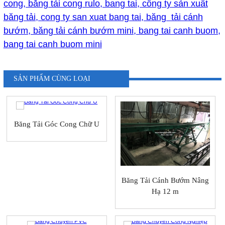
cong, băng tải cong rulo, bang tai, công ty sản xuất
băng tải, cong ty san xuat bang tai, băng tải cánh
bướm, băng tải cánh bướm mini, bang tai canh buom,
bang tai canh buom mini
SẢN PHẨM CÙNG LOẠI
Băng Tải Góc Cong Chữ U
Băng Tải Cánh Bướm Nâng
Hạ 12 m