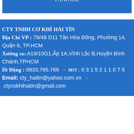
CTY TNHH CƠ KHÍ HẢI TÍN
Địa Chỉ VP :
79/48 D11 Tân Hòa Đông, Phường 14,
Quận 6, TP.HCM
Xưởng sx:
A19/10G1,Ấp 1A,Vĩnh Lộc B,Huyện Bình
Chánh,TPHCM
Di Động :
0933.765.769 -
0 3 1 5 2 1 1 0 7 5
MST :
Email:
cty_haitin@yahoo.com.vn -
ctycokhihaitin@gmail.com