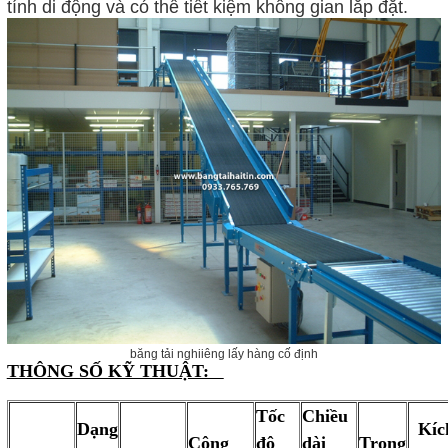
tính di động và có thể tiết kiệm không gian lắp đặt.
băng tải nghiiêng lấy hàng cố định
THÔNG SỐ KỸ THUẬT:
Tốc
Chiều
Dạng
Kíc
Công
độ
dài
Trọng