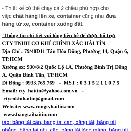
- Thiết kế có thể chạy cả 2 chiều phù hợp cho
việc
chất hàng lên xe, container
cũng như
đưa
hàng từ xe, container xuống đất.
Thông tin chi tiết vui lòng liên hệ để được hỗ trợ:
CTY TNHH CƠ KHÍ CHÍNH XÁC HẢI TÍN
Địa Chỉ : 79/48D11 Tân Hòa Đông, Phường 14, Quận 6,
TP.HCM
Xưởng sx: 930/8/2 Quốc Lộ 1A, Phường Bình Trị Đông
A, Quận Bình Tân, TP.HCM
Di Động : 0933.765.769 - MST : 0 3 1 5 2 1 1 0 7 5
Email: cty_haitin@yahoo.com.vn -
ctycokhihaitin@gmail.com
Website: www.congtyhaitin.com -
www.bangtaihaitin.com
tab: băng tải cân, bang tai can, băng tải, băng tải
phẳng, băng tai phụ cân, băng tải lòng máng, băng tải