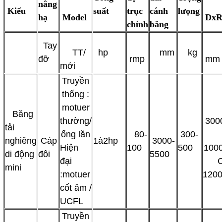
nâng
Kiểu
suất
trục
cánh
lưọng
hạ
Model
DxR
chính
băng
Tay
TT/
hp
mm
kg
đỡ
rmp
mm
mới
Truyền
thống :
motuer
Băng
thường/
300
tải
ống lăn
80-
300-
nghiêng
Cáp
1à2hp
3000-
Hiện
100
500
1000
di động
đôi
5500
đại
C
mini
:motuer
1200
cốt âm /
UCFL
Truyền