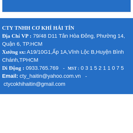
CTY TNHH CƠ KHÍ HẢI TÍN
Địa Chỉ VP :
79/48 D11 Tân Hòa Đông, Phường 14,
Quận 6, TP.HCM
Xưởng sx:
A19/10G1,Ấp 1A,Vĩnh Lộc B,Huyện Bình
Chánh,TPHCM
Di Động :
0933.765.769 -
0 3 1 5 2 1 1 0 7 5
MST :
Email:
cty_haitin@yahoo.com.vn -
ctycokhihaitin@gmail.com