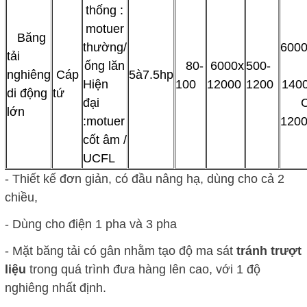
thống :
motuer
Băng
thường/
6000
tải
ống lăn
80-
6000x
500-
nghiêng
Cáp
5à7.5hp
Hiện
100
12000
1200
1400
di động
tứ
đại
C
lớn
:motuer
1200
cốt âm /
UCFL
- Thiết kế đơn giản, có đầu nâng hạ, dùng cho cả 2
chiều,
- Dùng cho điện 1 pha và 3 pha
- Mặt băng tải có gân nhằm tạo độ ma sát
tránh trượt
liệu
trong quá trình đưa hàng lên cao, với 1 độ
nghiêng nhất định.