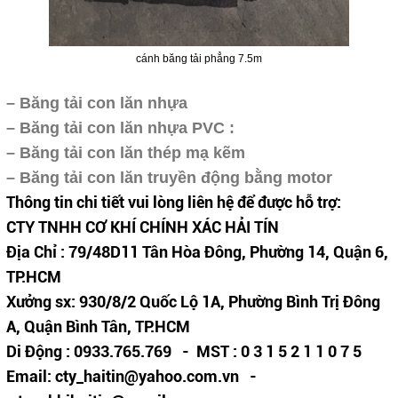
cánh băng tải phẳng 7.5m
– Băng tải con lăn nhựa
– Băng tải con lăn nhựa PVC :
– Băng tải con lăn thép mạ kẽm
– Băng tải con lăn truyền động bằng motor
Thông tin chi tiết vui lòng liên hệ để được hỗ trợ:
CTY TNHH CƠ KHÍ CHÍNH XÁC HẢI TÍN
Địa Chỉ : 79/48D11 Tân Hòa Đông, Phường 14, Quận 6,
TP.HCM
Xưởng sx: 930/8/2 Quốc Lộ 1A, Phường Bình Trị Đông
A, Quận Bình Tân, TP.HCM
Di Động : 0933.765.769 - MST : 0 3 1 5 2 1 1 0 7 5
Email: cty_haitin@yahoo.com.vn -