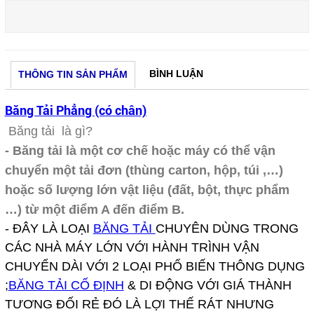
BÌNH LUẬN
THÔNG TIN SẢN PHẨM
Băng Tải Phẳng (có chân)
Băng tải là gì?
- Băng tải là một cơ chế hoặc máy có thể vận
chuyển một tải đơn (thùng carton, hộp, túi ,…)
hoặc số lượng lớn vật liệu (đất, bột, thực phẩm
…) từ một điểm A đến điểm B.
- ĐÂY LÀ LOẠI
BĂNG TẢI
CHUYÊN DÙNG TRONG
CÁC NHÀ MÁY LỚN VỚI HÀNH TRÌNH VẬN
CHUYỂN DÀI VỚI 2 LOẠI PHỔ BIẾN THÔNG DỤNG
;
BĂNG TẢI CỐ ĐỊNH
& DI ĐỘNG VỚI GIÁ THÀNH
TƯƠNG ĐỐI RẺ ĐÓ LÀ LỢI THẾ RÁT NHƯNG