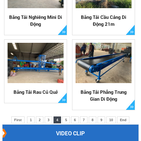
Băng Tải Nghiêng Mini Di
Băng Tải Cầu Cảng Di
Động
Động 21m
Băng Tải Rau Củ Quả
Băng Tải Phẳng Trung
Gian Di Động
First
1
2
3
4
5
6
7
8
9
10
End
VIDEO CLIP