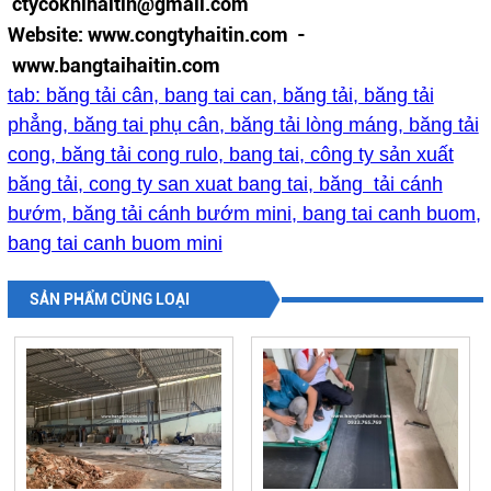
ctycokhihaitin@gmail.com
Website: www.congtyhaitin.com -
www.bangtaihaitin.com
tab: băng tải cân, bang tai can, băng tải, băng tải
phẳng, băng tai phụ cân, băng tải lòng máng, băng tải
cong, băng tải cong rulo, bang tai, công ty sản xuất
băng tải, cong ty san xuat bang tai, băng tải cánh
bướm, băng tải cánh bướm mini, bang tai canh buom,
bang tai canh buom mini
SẢN PHẨM CÙNG LOẠI