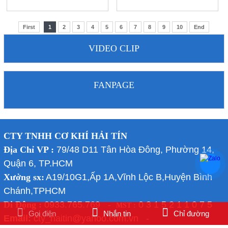
First
1
2
3
4
5
6
7
8
9
10
End
VIDEO CLIP
FANPAGE
CTY TNHH CƠ KHÍ HẢI TÍN
Địa Chỉ VP :
79/48 D11 Tân Hòa Đông, Phường 14,
Quận 6, TP.HCM
Xưởng sx:
A19/10G1,Ấp 1A,Vĩnh Lộc B,Huyện Bình
Chánh,TPHCM
Di Động :
0933.765.769 -
0 3 1 5 2 1 1 0 7 5
MST :
Gọi điện
Nhắn tin
Chỉ đường
Email:
cty_haitin@yahoo.com.vn -