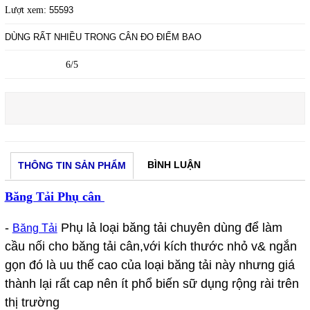
Lượt xem:
55593
DÙNG RẤT NHIỀU TRONG CÂN ĐO ĐIẾM BAO
6/5
BÌNH LUẬN
THÔNG TIN SẢN PHẨM
Băng Tải Phụ cân
-
Phụ lả loại băng tải chuyên dùng để làm
Băng Tải
cầu nối cho băng tải cân,với kích thước nhỏ v& ngắn
gọn đó là uu thế cao của loại băng tải này nhưng giá
thành lại rất cap nên ít phổ biến sữ dụng rộng rài trên
thị trường