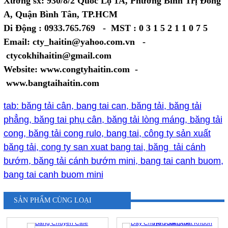
Xưởng sx: 930/8/2 Quốc Lộ 1A, Phường Bình Trị Đông
A, Quận Bình Tân, TP.HCM
Di Động : 0933.765.769 - MST : 0 3 1 5 2 1 1 0 7 5
Email: cty_haitin@yahoo.com.vn -
ctycokhihaitin@gmail.com
Website: www.congtyhaitin.com -
www.bangtaihaitin.com
tab: băng tải cân, bang tai can, băng tải, băng tải
phẳng, băng tai phụ cân, băng tải lòng máng, băng tải
cong, băng tải cong rulo, bang tai, công ty sản xuất
băng tải, cong ty san xuat bang tai, băng tải cánh
bướm, băng tải cánh bướm mini, bang tai canh buom,
bang tai canh buom mini
SẢN PHẨM CÙNG LOẠI