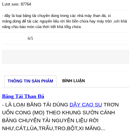
Lượt xem:
87764
- đây là loại băng tải chuyên dùng trong các nhà máy than đá, xi
măng,dúng để tải các nguyên liệu rời lên bồn chứa hay máy trộn ,với khả
năng chịu bào mòn của thời tiết khá tốtg chứa
6/5
BÌNH LUẬN
THÔNG TIN SẢN PHẨM
Băng Tải Than Đá
- LÀ LOẠI BĂNG TẢI DÙNG
DÂY CAO SU
TRƠN
UỐN CONG (MO) THEO KHUNG SƯỜN CÁNH
BĂNG CHUYÊN TẢI NGUYÊN LIỆU RỜI
NHƯ,CÁT,LÚA,TRẤU,TRO,BỘT,XI MĂNG...