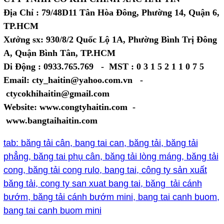
Địa Chỉ : 79/48D11 Tân Hòa Đông, Phường 14, Quận 6,
TP.HCM
Xưởng sx: 930/8/2 Quốc Lộ 1A, Phường Bình Trị Đông
A, Quận Bình Tân, TP.HCM
Di Động : 0933.765.769 - MST : 0 3 1 5 2 1 1 0 7 5
Email: cty_haitin@yahoo.com.vn -
ctycokhihaitin@gmail.com
Website: www.congtyhaitin.com -
www.bangtaihaitin.com
tab: băng tải cân, bang tai can, băng tải, băng tải
phẳng, băng tai phụ cân, băng tải lòng máng, băng tải
cong, băng tải cong rulo, bang tai, công ty sản xuất
băng tải, cong ty san xuat bang tai, băng tải cánh
bướm, băng tải cánh bướm mini, bang tai canh buom,
bang tai canh buom mini