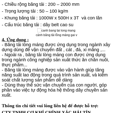
- Chiều rộng băng tải : 200 – 2000 mm
- Trọng lượng tải : 50 – 100 kg/m
- Khung băng tải : 1000W x 500H x 3T và con lăn
- Cấu trúc băng tải : dây belt cao su
cánh băng tải lồng máng gai v
4. Ứng dụng :
- Băng tải lòng máng được ứng dụng trong ngành xây
dựng dùng để vận chuyển đất , cát , đá, xi măng ,...
- Ngoài ra , băng tải lòng máng con được ứng dụng
trong ngành công nghiệp sản xuât thức ăn chăn nuôi,
thực phẩm...
- Băng tải lòng máng được vào vận hành giúp tăng
năng suất lao động trong quá trình sản xuất, và kiểm
soát chất lượng sản phẩm dễ dàng
- Dùng thay thế sức vận chuyển của con người, góp
phần vào việc tự động hóa hệ thống dây chuyền sản
xuất.
Thông tin chi tiết vui lòng liên hệ để được hỗ trợ:
CTY TNHH CƠ KHÍ CHÍNH XÁC HẢI TÍN