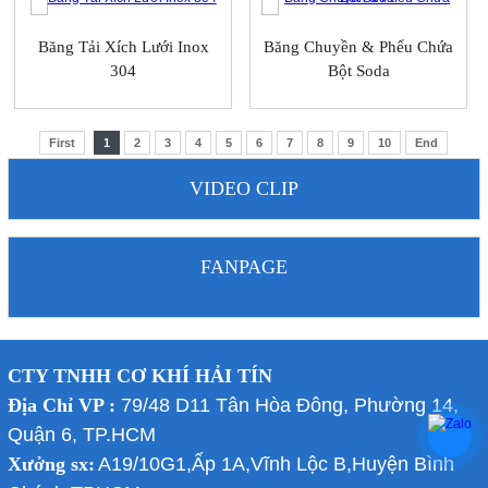
Băng Tải Xích Lưới Inox
Băng Chuyền & Phểu Chứa
304
Bột Soda
First
1
2
3
4
5
6
7
8
9
10
End
VIDEO CLIP
FANPAGE
CTY TNHH CƠ KHÍ HẢI TÍN
Địa Chỉ VP :
79/48 D11 Tân Hòa Đông, Phường 14,
Quận 6, TP.HCM
Xưởng sx:
A19/10G1,Ấp 1A,Vĩnh Lộc B,Huyện Bình