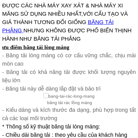
ĐƯỢC CÁC NHÀ MÁY XAY XÁT & NHÀ MÁY XI
MĂNG SỬ DỤNG NHIỀU NHẤT,VỚI CẤU TẠO VÀ
GIÁ THÀNH TƯƠNG ĐỐI GIỐNG
BĂNG TẢI
PHẲNG
NHƯNG KHÔNG ĐƯỢC PHỔ BIẾN THỊNH
HÀNH NHƯ BĂNG TẢI PHẲNG
ưu điểm băng tải lòng máng
- Băng tải lòng máng có cơ cấu vững chắc, chịu mài
mòn cao
- Băng tải có khả năng tải được khối lượng nguyên
liệu lớn
- Băng tải này dễ dàng lắp đặt và bảo trì
băng tải rác lồng máng
- Kiểu dáng và kích thước đa dạng, phù hợp trong tất
cả các loại môi trường
* Thông số kỹ thuật băng tải lòng máng:
- Chiều dài băng tải : theo yêu cầu của khách hàng