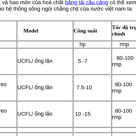
ết và hao mòn của hoá chất
băng tải cầu cảng
có thể xem 
ho hệ thống sông ngòi chằng chịt của nước việt nam ta
Tốc độ tr
Model
Công suất
chính
hp
rmp
80-100
UCFL/ ống lăn
5 -7
rmp
reo
80-100
UCFL/ ống lăn
7.5-10
rmp
reo
80-100
UCFL/ ống lăn
10 -15
rmp