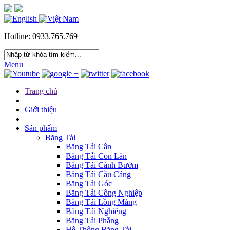
Hotline: 0933.765.769
Menu
Trang chủ
Giới thiệu
Sản phẩm
Băng Tải
Băng Tải Cân
Băng Tải Con Lăn
Băng Tải Cánh Bướm
Băng Tải Cầu Cảng
Băng Tải Góc
Băng Tải Công Nghiệp
Băng Tải Lồng Máng
Băng Tải Nghiêng
Băng Tải Phẳng
Hệ Thống Băng Tải