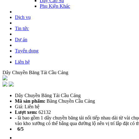
Dây Cao Su
Phụ Kiện Khác
Dịch vụ
Tin tức
Dự án
Tuyển dụng
Liên hệ
Dây Chuyền Băng Tải Cầu Cảng
Dây Chuyền Băng Tải Cầu Cảng
Mã sản phẩm:
Băng Chuyền Cầu Cảng
Giá: Liên hệ
Lượt xem:
62132
- là bao gồm 1 dây chuyền băng tải nối tiếp nhau dài từ vài ch
vào kho xưỡng có thể bắng qua đường lộ nên vị trí lắp đặt có th
6/5