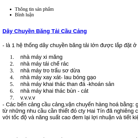
Thông tin sản phẩm
Bình luận
Dây Chuyền Băng Tải Cầu Cảng
- là 1 hệ thống dây chuyền băng tải lớn được lắp đặt 
1.
nhà máy xi măng
2.
nhà máy tái chế rác
3.
nhà máy tro trấu sơ dừa
4.
nhà máy xay xát- lau bóng gạo
5.
nhà máy khai thác than đá -khoán sản
6.
nhà máy khai thác bùn - cát
7.
v.v.v.v
- Các bến cảng cầu cảng,vận chuyển hàng hoá bằng: ghe
từ những nhu cầu cần thiết đó cty Hai Tín đã nghiêng 
với tốc độ và năng suất cao đem lại lợi nhuận và tiết