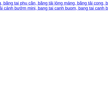
g, băng tai phụ cân, băng tải lòng máng, băng tải cong, b
tải cánh bướm mini, bang tai canh buom, bang tai canh 