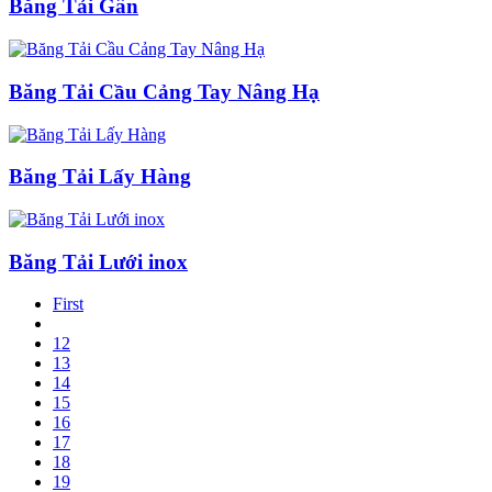
Băng Tải Gân
Băng Tải Cầu Cảng Tay Nâng Hạ
Băng Tải Lấy Hàng
Băng Tải Lưới inox
First
12
13
14
15
16
17
18
19