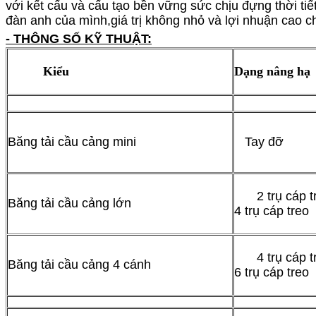
với kết cấu và cấu tạo bền vững sức chịu đựng thời ti
đàn anh của mình,giá trị không nhỏ và lợi nhuận cao c
- THÔNG SỐ KỸ THUẬT:
Kiểu
Dạng n
âng hạ
Băng tải cầu cảng mini
Tay đỡ
2 trụ cáp t
Băng tải cầu cảng lớn
4 trụ cáp treo
4 trụ cáp t
Băng tải cầu cảng 4 cánh
6 trụ cáp treo