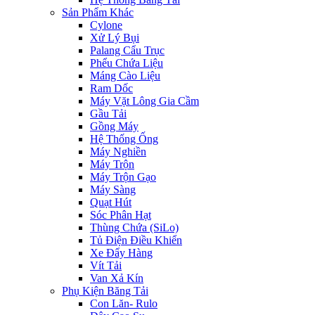
Sản Phẩm Khác
Cylone
Xử Lý Bụi
Palang Cẩu Trục
Phểu Chứa Liệu
Máng Cào Liệu
Ram Dốc
Máy Vặt Lông Gia Cầm
Gầu Tải
Gồng Máy
Hệ Thống Ống
Máy Nghiền
Máy Trộn
Máy Trộn Gạo
Máy Sàng
Quạt Hút
Sóc Phân Hạt
Thùng Chứa (SiLo)
Tủ Điện Điều Khiển
Xe Đẩy Hàng
Vít Tải
Van Xả Kín
Phụ Kiện Băng Tải
Con Lăn- Rulo