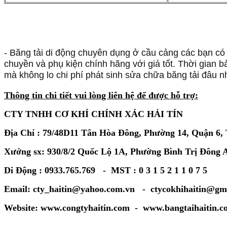
- Băng tải di động chuyên dụng ở cầu cảng các bạn có
chuyền và phụ kiện chính hãng với giá tốt. Thời gian 
mà không lo chi phí phát sinh sửa chữa băng tải đâu n
Thông tin chi tiết vui lòng liên hệ để được hỗ trợ:
CTY TNHH CƠ KHÍ CHÍNH XÁC HẢI TÍN
Địa Chỉ : 79/48D11 Tân Hòa Đông, Phường 14, Quận 6
Xưởng sx: 930/8/2 Quốc Lộ 1A, Phường Bình Trị Đông
Di Động : 0933.765.769 - MST : 0 3 1 5 2 1 1 0 7 5
Email: cty_haitin@yahoo.com.vn - ctycokhihaitin@gm
Website: www.congtyhaitin.com - www.bangtaihaitin.c