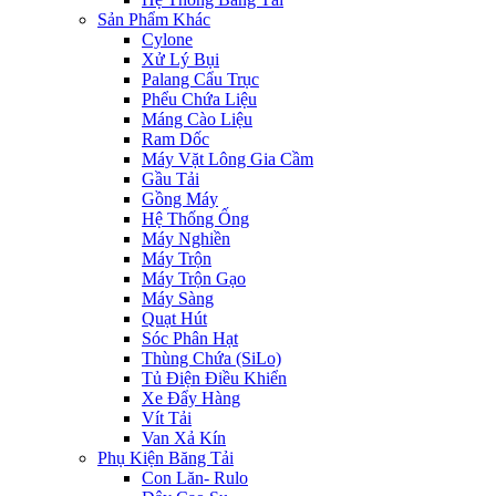
Sản Phẩm Khác
Cylone
Xử Lý Bụi
Palang Cẩu Trục
Phểu Chứa Liệu
Máng Cào Liệu
Ram Dốc
Máy Vặt Lông Gia Cầm
Gầu Tải
Gồng Máy
Hệ Thống Ống
Máy Nghiền
Máy Trộn
Máy Trộn Gạo
Máy Sàng
Quạt Hút
Sóc Phân Hạt
Thùng Chứa (SiLo)
Tủ Điện Điều Khiển
Xe Đẩy Hàng
Vít Tải
Van Xả Kín
Phụ Kiện Băng Tải
Con Lăn- Rulo