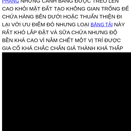
NHƯNG CÁNH BĂNG ĐƯỢC TREO LÊN
PHẲNG
CAO KHỎI MẶT ĐẤT TẠO KHÔNG GIAN TRỐNG ĐỂ
CHỨA HÀNG BÊN DƯỚI HOẶC THUẤN THIỆN ĐI
LẠI VỚI ƯU ĐIỂM ĐÓ NHƯNG LOẠI
NÀY
BĂNG TẢI
RẤT KHÓ LẮP ĐẬT VÀ SỮA CHỬA NHƯNG ĐỘ
BỀN KHÁ CAO VÌ NẰM CHẾT MỘT VỊ TRÍ ĐƯỢC
GIA CỐ KHÁ CHẮC CHẮN GIÁ THÀNH KHÁ THẤP