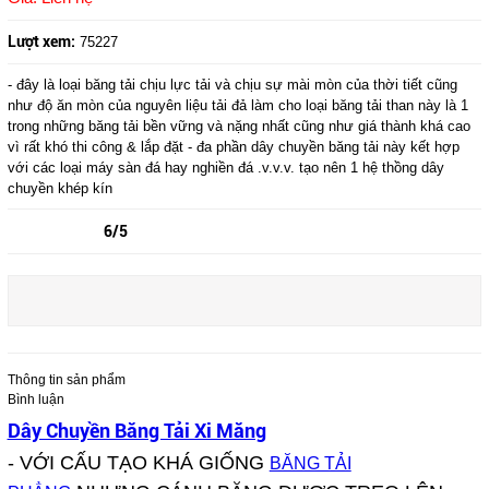
Lượt xem:
75227
- đây là loại băng tải chịu lực tải và chịu sự mài mòn của thời tiết cũng
như độ ăn mòn của nguyên liệu tải đả làm cho loại băng tải than này là 1
trong những băng tải bền vững và nặng nhất cũng như giá thành khá cao
vì rất khó thi công & lắp đặt - đa phần dây chuyền băng tải này kết hợp
với các loại máy sàn đá hay nghiền đá .v.v.v. tạo nên 1 hệ thồng dây
chuyền khép kín
6/5
Thông tin sản phẩm
Bình luận
Dây Chuyền Băng Tải Xi Măng
- VỚI CẤU TẠO KHÁ GIỐNG
BĂNG TẢI