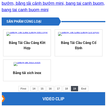
bướm, băng tải cánh bướm mini, bang tai canh buom,
bang tai canh buom mini
SẢN PHẨM CÙNG LOẠI
Băng Tải Cầu Cảng Kềt
Băng Tải Cầu Cảng Cố
Hợp
Định
Băng tải xích inox
First
14
15
16
17
18
19
End
VIDEO CLIP