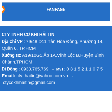
FANPAGE
CTY TNHH CƠ KHÍ HẢI TÍN
Địa Chỉ VP :
79/48 D11 Tân Hòa Đông, Phường 14,
Quận 6, TP.HCM
Xưởng sx:
A19/10G1,Ấp 1A,Vĩnh Lộc B,Huyện Bình
Chánh,TPHCM
Di Động :
0933.765.769 -
0 3 1 5 2 1 1 0 7 5
MST :
Email:
cty_haitin@yahoo.com.vn -
ctycokhihaitin@gmail.com