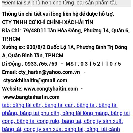
*Đem lại sự phù hợp cho từng loại sản phẩm tải.
Thông tin chi tiết vui lòng liên hệ để được hỗ trợ:
CTY TNHH CƠ KHÍ CHÍNH XÁC HẢI TÍN
Địa Chỉ : 79/48D11 Tân Hòa Đông, Phường 14, Quận 6,
TP.HCM
Xưởng sx: 930/8/2 Quốc Lộ 1A, Phường Bình Trị Đông
A, Quận Bình Tân, TP.HCM
Di Động : 0933.765.769 - MST : 0 3 1 5 2 1 1 0 7 5
Email: cty_haitin@yahoo.com.vn -
ctycokhihaitin@gmail.com
Website: www.congtyhaitin.com -
www.bangtaihaitin.com
tab: băng tải cân, bang tai can, băng tải, băng tải
phẳng, băng tai phụ cân, băng tải lòng máng, băng tải
cong, băng tải cong rulo, bang tai, công ty sản xuất
băng tải, cong ty san xuat bang tai, băng tải cánh