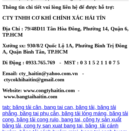
Thông tin chi tiết vui lòng liên hệ để được hỗ trợ:
CTY TNHH CƠ KHÍ CHÍNH XÁC HẢI TÍN
Địa Chỉ : 79/48D11 Tân Hòa Đông, Phường 14, Quận 6,
TP.HCM
Xưởng sx: 930/8/2 Quốc Lộ 1A, Phường Bình Trị Đông
A, Quận Bình Tân, TP.HCM
Di Động : 0933.765.769 - MST : 0 3 1 5 2 1 1 0 7 5
Email: cty_haitin@yahoo.com.vn -
ctycokhihaitin@gmail.com
Website: www.congtyhaitin.com -
www.bangtaihaitin.com
tab: băng tải cân, bang tai can, băng tải, băng tải
phẳng, băng tai phụ cân, băng tải lòng máng, băng tải
cong, băng tải cong rulo, bang tai, công ty sản xuất
băng tải, cong ty san xuat bang tai, băng tải cánh