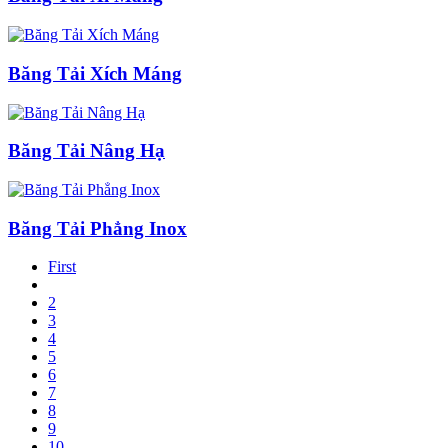
Băng Tải Xích Máng
Băng Tải Nâng Hạ
Băng Tải Phẳng Inox
First
2
3
4
5
6
7
8
9
10