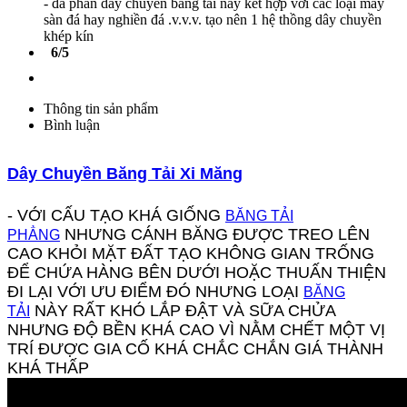
- đa phần dây chuyền băng tải này kết hợp với các loại máy
sàn đá hay nghiền đá .v.v.v. tạo nên 1 hệ thồng dây chuyền
khép kín
6/5
Thông tin sản phẩm
Bình luận
Dây Chuyền Băng Tải Xi Măng
- VỚI CẤU TẠO KHÁ GIỐNG
BĂNG TẢI
NHƯNG CÁNH BĂNG ĐƯỢC TREO LÊN
PHẲNG
CAO KHỎI MẶT ĐẤT TẠO KHÔNG GIAN TRỐNG
ĐỂ CHỨA HÀNG BÊN DƯỚI HOẶC THUẤN THIỆN
ĐI LẠI VỚI ƯU ĐIỂM ĐÓ NHƯNG LOẠI
BĂNG
NÀY RẤT KHÓ LẮP ĐẬT VÀ SỮA CHỬA
TẢI
NHƯNG ĐỘ BỀN KHÁ CAO VÌ NẰM CHẾT MỘT VỊ
TRÍ ĐƯỢC GIA CỐ KHÁ CHẮC CHẮN GIÁ THÀNH
KHÁ THẤP