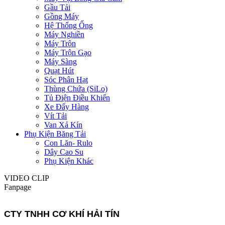
Gầu Tải
Gồng Máy
Hệ Thống Ống
Máy Nghiền
Máy Trộn
Máy Trộn Gạo
Máy Sàng
Quạt Hút
Sóc Phân Hạt
Thùng Chứa (SiLo)
Tủ Điện Điều Khiển
Xe Đẩy Hàng
Vít Tải
Van Xả Kín
Phụ Kiện Băng Tải
Con Lăn- Rulo
Dây Cao Su
Phụ Kiện Khác
VIDEO CLIP
Fanpage
CTY TNHH CƠ KHÍ HẢI TÍN