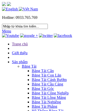
Hotline: 0933.765.769
Menu
Trang chủ
Giới thiệu
Sản phẩm
Băng Tải
Băng Tải Cân
Băng Tải Con Lăn
Băng Tải Cánh Bướm
Băng Tải Cầu Cảng
Băng Tải Góc
Băng Tải Công Nghiệp
Băng Tải Lồng Máng
Băng Tải Nghiêng
Băng Tải Phẳng
Hệ Thống Băng Tải