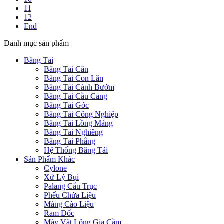
11
12
End
Danh mục sản phẩm
Băng Tải
Băng Tải Cân
Băng Tải Con Lăn
Băng Tải Cánh Bướm
Băng Tải Cầu Cảng
Băng Tải Góc
Băng Tải Công Nghiệp
Băng Tải Lồng Máng
Băng Tải Nghiêng
Băng Tải Phẳng
Hệ Thống Băng Tải
Sản Phẩm Khác
Cylone
Xử Lý Bụi
Palang Cẩu Trục
Phểu Chứa Liệu
Máng Cào Liệu
Ram Dốc
Máy Vặt Lông Gia Cầm