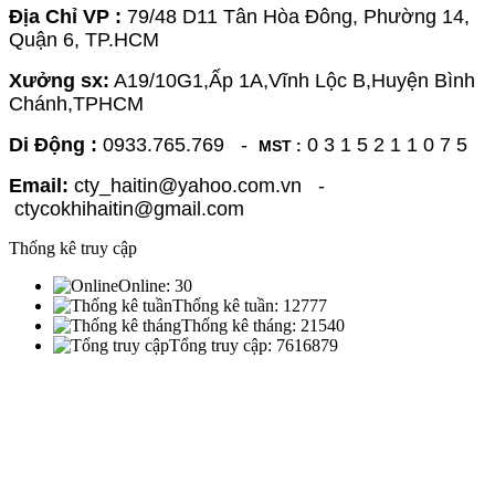
Địa Chỉ VP :
79/48 D11 Tân Hòa Đông, Phường 14,
Quận 6, TP.HCM
Xưởng sx:
A19/10G1,Ấp 1A,Vĩnh Lộc B,Huyện Bình
Chánh,TPHCM
Di Động :
0933.765.769 -
0 3 1 5 2 1 1 0 7 5
MST :
Email:
cty_haitin@yahoo.com.vn -
ctycokhihaitin@gmail.com
Thống kê truy cập
Online:
30
Thống kê tuần:
12777
Thống kê tháng:
21540
Tổng truy cập:
7616879