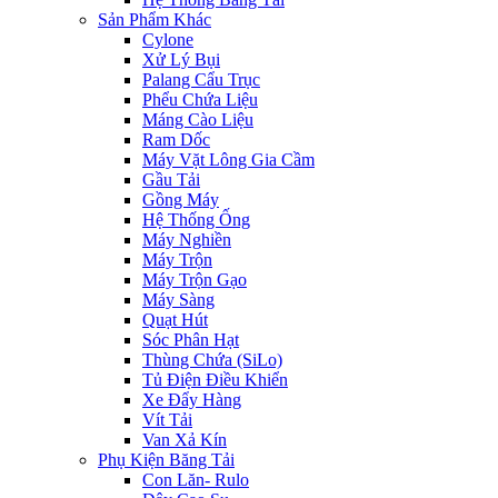
Sản Phẩm Khác
Cylone
Xử Lý Bụi
Palang Cẩu Trục
Phểu Chứa Liệu
Máng Cào Liệu
Ram Dốc
Máy Vặt Lông Gia Cầm
Gầu Tải
Gồng Máy
Hệ Thống Ống
Máy Nghiền
Máy Trộn
Máy Trộn Gạo
Máy Sàng
Quạt Hút
Sóc Phân Hạt
Thùng Chứa (SiLo)
Tủ Điện Điều Khiển
Xe Đẩy Hàng
Vít Tải
Van Xả Kín
Phụ Kiện Băng Tải
Con Lăn- Rulo