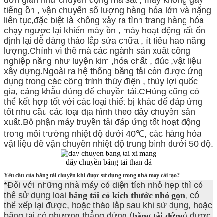
tiếng ồn , vận chuyển số lượng hàng hóa lớn và nặng
liên tục,đặc biệt là không xảy ra tình trang hàng hóa
chạy ngược lại khiến máy ồn , máy hoạt động rất ổn
định lại dễ dàng tháo lắp sửa chữa , ít tiêu hao năng
lượng.Chính vì thế mà các ngành sản xuất công
nghiệp năng như luyện kim ,hóa chất , đúc ,vật liệu
xây dựng.Ngoài ra hệ thống băng tải còn được ứng
dụng trong các công trình thủy điện , thủy lợi quốc
gia, cảng khẫu dùng để chuyền tải.CHúng cũng có
thể kết hợp tốt với các loại thiết bị khác để đáp ứng
tốt nhu cầu các loại địa hình theo dây chuyền sản
xuất.Bộ phận máy truyền tải đáp ứng tốt hoạt động
trong môi trường nhiệt độ dưới 40℃, các hàng hóa
vật liệu để vận chuyển nhiệt độ trung bình dưới 50 độ.
dây chuyền băng tải than đá
Yêu cầu của băng tải chuyền khi được sử dụng trong nhà máy cải tạo?
*Đối với những nhà máy có diện tích nhỏ hẹp thì có
thế sử dụng loại
băng tải có kích thước nhỏ gọn
, có
thể xếp lại được, hoặc tháo lắp sau khi sử dụng, hoặc
băng tải có phương thẳng đứng (
băng tải đứng
) được