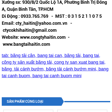
Xưởng sx: 930/8/2 Quốc Lộ 1A, Phường Bình Trị Đông
A, Quận Bình Tân, TP.HCM
Di Động : 0933.765.769 - MST : 0 3 1 5 2 1 1 0 7 5
Email: cty_haitin@yahoo.com.vn -
ctycokhihaitin@gmail.com
Website: www.congtyhaitin.com -
www.bangtaihaitin.com
tab: băng tải cân, bang tai can, băng tải, bang tai,
công ty sản xuất băng tải, cong ty san xuat bang tai,
băng tải cánh bướm, băng tải cánh bướm mini, bang
tai canh buom, bang tai canh buom mini
SẢN PHẨM CÙNG LOẠI