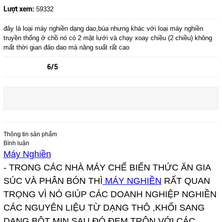
Lượt xem:
59332
đây là loại máy nghiền dạng dao,búa nhưng khác với loại máy nghiền
truyền thống ở chồ nó có 2 mặt lưới và chạy xoay chiều (2 chiều) không
mất thời gian đảo dao mà năng suất rất cao
6/5
Thông tin sản phẩm
Bình luận
Máy Nghiền
- TRONG CÁC NHÀ MÁY CHẾ BIẾN THỨC ĂN GIA
SÚC VÀ PHÂN BÓN THÌ
MÁY NGHIỀN
RẤT QUAN
TRỌNG VÌ NÓ GIÚP CÁC DOANH NGHIỆP NGHIỀN
CÁC NGUYÊN LIỆU TỪ DẠNG THÔ ,KHỐI SANG
DẠNG BỘT MỊN SAU ĐÓ ĐEM TRỘN VỚI CÁC