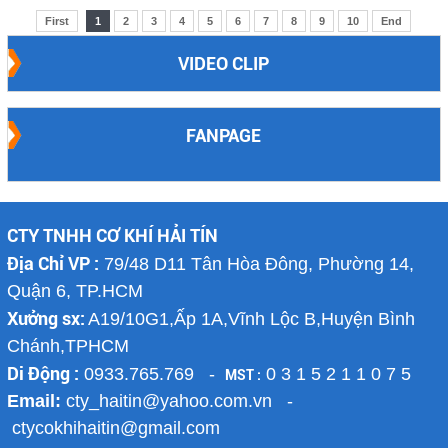
First
1
2
3
4
5
6
7
8
9
10
End
VIDEO CLIP
FANPAGE
CTY TNHH CƠ KHÍ HẢI TÍN
Địa Chỉ VP :
79/48 D11 Tân Hòa Đông, Phường 14,
Quận 6, TP.HCM
Xưởng sx:
A19/10G1,Ấp 1A,Vĩnh Lộc B,Huyện Bình
Chánh,TPHCM
Di Động :
0933.765.769 -
0 3 1 5 2 1 1 0 7 5
MST :
Email:
cty_haitin@yahoo.com.vn -
ctycokhihaitin@gmail.com