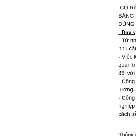
CÓ RẤ
BĂNG 
DÙNG 
Đơn vị 
- Từ nh
nhu c
- Việc
quan t
đối vớ
- Công 
lượng- 
- Công 
nghiệp 
cá
Ch
Thông t