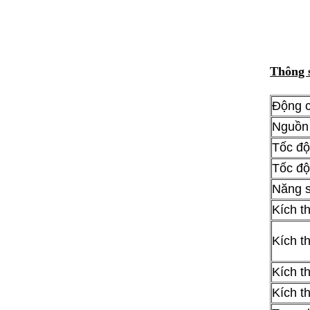
Thông 
Động 
Nguồn
Tốc độ
Tốc độ
Năng s
Kích t
Kích t
Kích t
Kích t