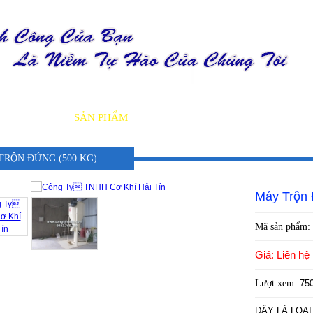
GIỚI THIỆU
SẢN PHẨM
DỊCH VỤ
TIN TỨC
DỰ ÁN
TRỘN ĐỨNG (500 KG)
Máy Trộn 
Mã sản phẩm:
Giá: Liên hệ
Lượt xem:
75
ĐÂY LÀ LOẠ