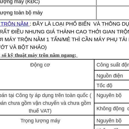
 lượng máy (KĐC)
lượng toàn bộ máy
 TRỘN NẰM
: ĐÂY LÀ LOẠI PHỔ BIẾN VÀ THÔNG D
RẤT ĐIỀU NHƯNG GIÁ THÀNH CAO THỞI GIAN TRỘ
ỚI MÁY TRỘN NẰM 1 TẤN/MẺ THÌ CẦN MÁY PHỤ TẢ
ƯỚT VÀ BỘT NHẢO)
 số kỹ thuật máy trõn nằm ngang:
Động cơ
Công suất độ
Nguồn điện
Tốc độ
bán tại Công ty áp dụng trên toàn quốc (
Nguyên bộ
bán chưa gồm vận chuyển và chưa gồm
Không động 
thuế VAT)
Trọng lượng máy
Nguyên bộ