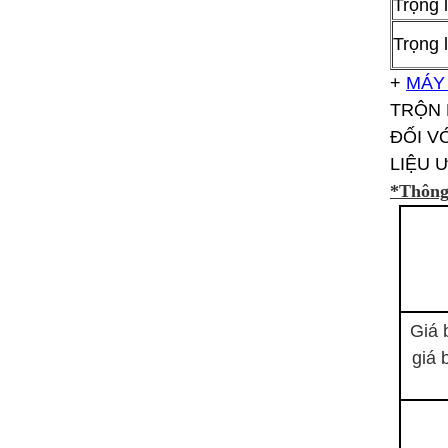
Trọng
Trọng 
+
MÁY
TRỘN 
ĐỐI V
LIỆU 
*Thông
Giá 
giá 