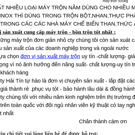
máy trộn 500kg
T NHIỀU LOẠI MÁY TRỘN NẰM DÙNG CHO NHIỀU 
INOX THÌ DÙNG TRONG TRỘN BỘT,NHAN,THỰC PHẨM
TRONG CÁC CÁC NHÀ MÁY CHẾ BIẾN THAN,THỨ
sản xuất cung cấp máy trộn - bồn trộn tốt nhất :
ững máy trộn đơn giản nhỏ cty chúng tôi còn sản xuát c
ầu sản xuất của các doanh nghiệp trong và ngoà
 lựa chọn
đơn vị sản xuất máy trộn
uy tín -chất lượng- gi
rọng vì nó ãnh hưỡng đến năng suất- chất lượng-uy tín
i khách hàng
ty Hải Tín tự hào là đơn vị chuyên sản xuất - lắp đặt các 
giá thành rẻ .phục vụ tót - bảo hành lâu dài & đồng hành
ty chúng tôi với nhiều năm kinh nghiệm trên thị trường
trên toàn quốc với đôi ngủ nhân viên kỹ thuật có tay n
ch tốt nhất
ân thành cám ơn
in chi tiết vui lòng liên hệ để được hỗ trợ: