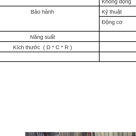
Không động
Bảo hành
Kỹ thuật
Động cơ
Năng suất
Kích thước ( D * C * R )