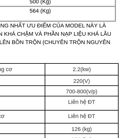
500 (Kg)
564 (Kg)
ỤNG NHẤT ƯU ĐIỂM CỦA MODEL NÀY LÀ
N KHÁ CHẬM VÀ PHẦN NẠP LIỆU KHÁ LÂU
I LÊN BỒN TRỘN (CHUYÊN TRỘN NGUYÊN
ng cơ
2.2(kw)
220(V)
700-800(v/p)
Liên hệ ĐT
cơ
Liên hệ ĐT
126 (kg)