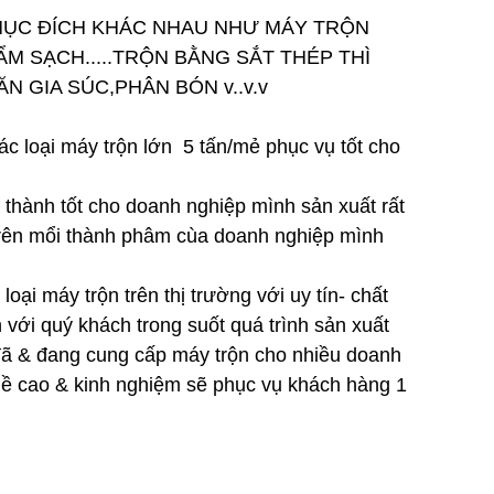
MỤC ĐÍCH KHÁC NHAU NHƯ MÁY TRỘN
 SẠCH.....TRỘN BẰNG SẮT THÉP THÌ
C ĂN GIA SÚC,PHÂN BÓN v..v.v
ác loại máy trộn lớn 5 tấn/mẻ phục vụ tốt cho
i nước
á thành tốt cho doanh nghiệp mình sản xuất rất
 trên mổi thành phâm cùa doanh nghiệp mình
loại máy trộn trên thị trường với uy tín- chất
 với quý khách trong suốt quá trình sản xuất
 đã & đang cung cấp máy trộn cho nhiều doanh
ghề cao & kinh nghiệm sẽ phục vụ khách hàng 1