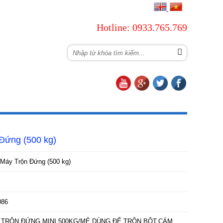
Hotline: 0933.765.769
TUYỂN DỤNG
LIÊN HỆ
Đứng (500 kg)
Máy Trộn Đứng (500 kg)
086
I TRỘN ĐỨNG MINI 500KG/MẺ DÙNG ĐỂ TRỘN BỘT,CÁM,