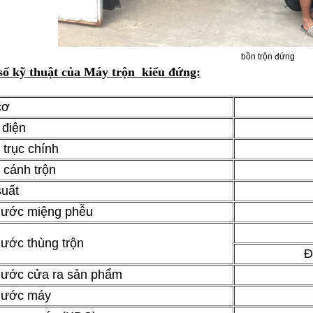
bồn trộn đứng
số kỹ thuật của Máy trộn kiểu đứng:
cơ
 điện
 trục chính
 cánh trộn
uất
hước miệng phễu
hước thùng trộn
Đ
hước cửa ra sản phẩm
hước máy