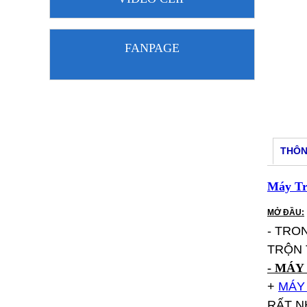
FANPAGE
THÔN
Máy Tr
MỞ ĐẦU:
- TRO
TRỘN 
- MÁY
+
MÁY
RẤT N