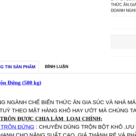
THỨC ĂN GI
DOANH NGHI
BÌNH LUẬN
G TIN SẢN PHẨM
ộn Đứng (500 kg)
NG NGÀNH CHẾ BIẾN THỨC ĂN GIA SÚC VÀ NHÀ M
TUỲ THEO MẶT HÀNG KHÔ HAY ƯỚT MÀ CHÚNG T
 TRỘN ĐƯỢC CHIA LÀM LOẠI CHÍNH;
 TRỘN ĐỨNG
: CHUYÊN DÙNG TRỘN BỘT KHÔ ,ƯU 
HANH CHO NĂNG SUẤT CAO ,GIÁ THÀNH RẺ VÀ PHẦ