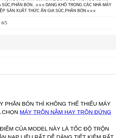
A SÚC,PHÂN BÓN...v.v.v DẠNG KHÔ TRONG CÁC NHÀ MÁY
ỆP SẢN XUẤT THỨC ĂN GIA SÚC,PHÂN BÓN.v.v.v
6/5
ÁY PHÂN BÓN THÌ KHÔNG THỂ THIẾU MÁY
A CHỌN
MÁY TRỘN NẰM HAY TRỘN ĐỨNG
ĐIỂM CỦA MODEL NÀY LÀ TỐC ĐỘ TRỘN
N NẠP LIỆU RẤT DỄ DÀNG TIẾT KIỆM RẤT