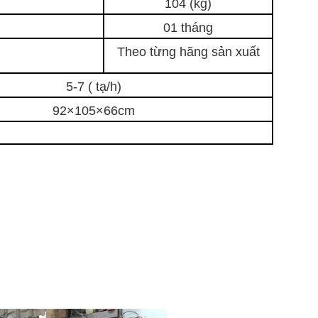
104 (kg)
01 tháng
Theo từng hãng sản xuất
5-7 ( tạ/h)
92×105×66cm