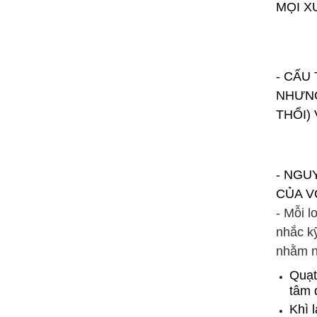
MỌI X
- CẤU
NHƯNG
THỔI)
- NGU
CỦA V
- Mỗi l
nhắc kỹ
nhằm nâ
Quạt
tâm 
Khì 