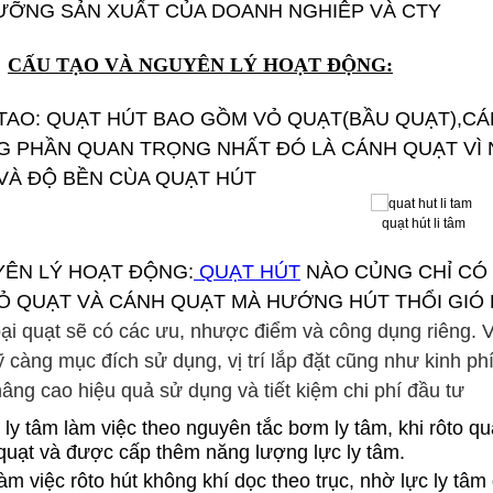
ƯỠNG SẢN XUẤT CỦA DOANH NGHIÊP VÀ CTY
CẤU TẠO VÀ NGUYÊN LÝ HOẠT ĐỘNG:
 TAO: QUẠT HÚT BAO GỒM VỎ QUẠT(BẦU QUẠT),
 PHẦN QUAN TRỌNG NHẤT ĐÓ LÀ CÁNH QUẠT VÌ 
 VÀ ĐỘ BỀN CÙA QUẠT HÚT
quạt hút li tâm
YÊN LÝ HOẠT ĐỘNG:
QUẠT HÚT
NÀO CỦNG CHỈ CÓ 
Ỏ QUẠT VÀ CÁNH QUẠT MÀ HƯỚNG HÚT THỔI GIÓ
oại quạt sẽ có các ưu, nhược điểm và công dụng riêng. 
 càng mục đích sử dụng, vị trí lắp đặt cũng như kinh ph
ng cao hiệu quả sử dụng và tiết kiệm chi phí đầu tư
 ly tâm làm việc theo nguyên tắc bơm ly tâm, khi rôto qu
quạt và được cấp thêm năng lượng lực ly tâm.
làm việc rôto hút không khí dọc theo trục, nhờ lực ly tâ