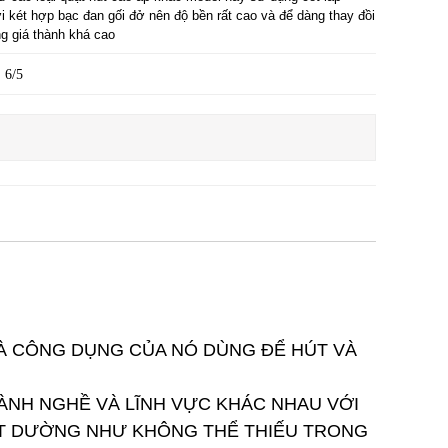
ời két hợp bạc đan gối đở nên độ bền rất cao và để dàng thay đồi
g giá thành khá cao
6/5
À CÔNG DỤNG CỦA NÓ DÙNG ĐỂ HÚT VÀ
ÀNH NGHỀ VÀ LĨNH VỰC KHÁC NHAU VỚI
T DƯỜNG NHƯ KHÔNG THỂ THIẾU TRONG