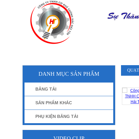
TRANG CHỦ
GIỚI THIỆ
QUẠT
DANH MỤC SẢN PHẨM
BĂNG TẢI
SẢN PHẨM KHÁC
PHỤ KIỆN BĂNG TẢI
VIDEO CLIP