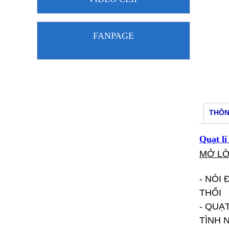
FANPAGE
THÔN
Quạt l
MỞ LỜ
- NÓI 
THỔI
- QUẠ
TÌNH 