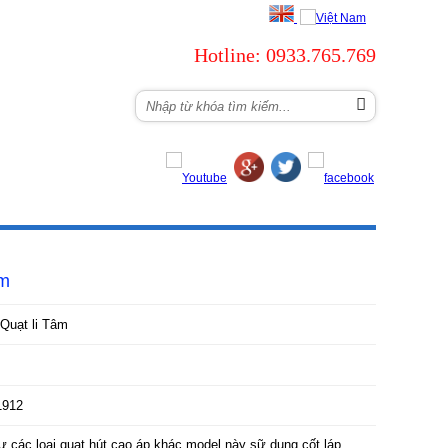
Hotline: 0933.765.769
ỂN DỤNG
LIÊN HỆ
âm
Quạt li Tâm
1912
ư các loại quạt hút cao áp khác model này sữ dụng cốt láp