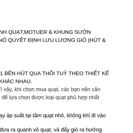
CÁNH QUẠT,MOTUER & KHUNG SƯỜN
NÓ QUYẾT ĐỊNH LƯU LƯƠNG GIÓ (HÚT &
1 BÊN HÚT QUA THỔI TUỲ THEO THIẾT KẾ
 KHÁC NHAU.
Vì vậy, khi chọn mua quạt, các bạn nên cân
í để lựa chọn được loại quạt phù hợp nhất
ay áp suất tại tâm quạt nhỏ, không khí đi vào
m đưa ra quanh vỏ quạt, và đẩy gió ra hướng