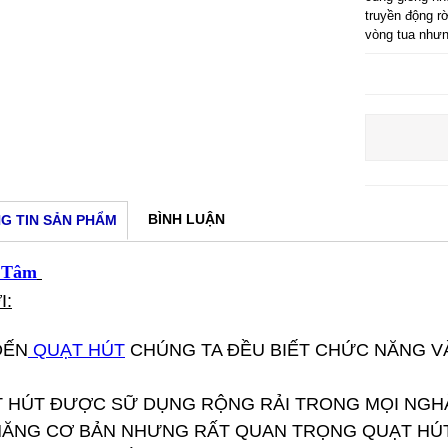
truyền động r
vòng tua nhưn
BÌNH LUẬN
G TIN SẢN PHẨM
i Tâm
I:
ĐẾN
QUẠT HÚT
CHÚNG TA ĐỀU BIẾT CHỨC NĂNG V
T HÚT ĐƯỢC SỮ DỤNG RỘNG RẢI TRONG MỌI NGH
NĂNG CƠ BẢN NHƯNG RẤT QUAN TRỌNG QUẠT HÚ