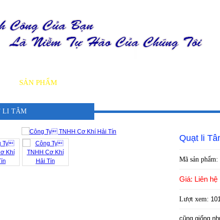
U
SẢN PHẨM
DỊCH VỤ
TIN TỨC
DỰ ÁN
TUY
 LI TÂM
Quạt li T
Mã sản phẩm:
Giá: Liên hệ
Lượt xem:
10
cũng giống nh