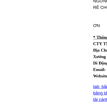
NGỪNG
RẺ CH
ƠN
* Thông
CTY T
Địa Ch
Xưởng 
Di Động
Email:
Websit
tab: bă
băng tả
tải cá