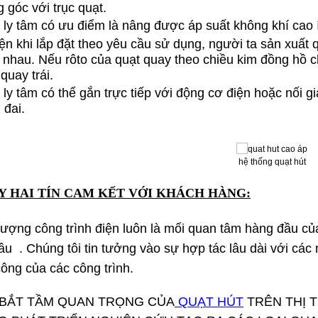
g góc với trục quạt.
 ly tâm có ưu điểm là nâng được áp suất không khí cao 
iện khi lắp đặt theo yêu cầu sử dụng, người ta sản xuất 
 nhau. Nếu rôto của quạt quay theo chiều kim đồng hồ ch
quay trái.
 ly tâm có thể gắn trực tiếp với động cơ điện hoặc nối g
 đai.
hệ thống quạt hút
Y HAI TÍN CAM KẾT VỚI KHÁCH HÀNG:
 lượng công trình điện luôn là mối quan tâm hàng đầu c
u . Chúng tôi tin tưởng vào sự hợp tác lâu dài với các
ông của các công trình.
 BẮT TẦM QUAN TRỌNG CỦA
QUẠT HÚT
TRÊN THỊ 