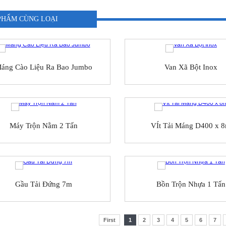
PHẨM CÙNG LOẠI
áng Cào Liệu Ra Bao Jumbo
Van Xã Bột Inox
Máy Trộn Nằm 2 Tấn
VÍt Tải Máng D400 x 
Gầu Tải Đứng 7m
Bồn Trộn Nhựa 1 Tấn
First
1
2
3
4
5
6
7