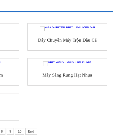
Dây Chuyền Máy Trộn Đầu Cá
8m
Máy Sàng Rung Hạt Nhựa
8
9
10
End