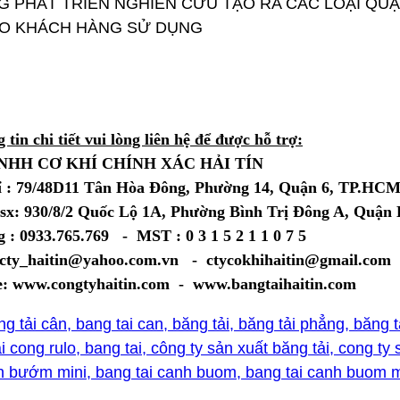
 PHÁT TRIỂN NGHIÊN CỨU TẠO RA CÁC LOẠI QU
O KHÁCH HÀNG SỬ DỤNG
CHÂN THÀ
 tin chi tiết vui lòng liên hệ để được hỗ trợ:
NHH CƠ KHÍ CHÍNH XÁC HẢI TÍN
ỉ : 79/48D11 Tân Hòa Đông, Phường 14, Quận 6, TP.HC
sx: 930/8/2 Quốc Lộ 1A, Phường Bình Trị Đông A, Quậ
 : 0933.765.769 - MST : 0 3 1 5 2 1 1 0 7 5
 cty_haitin@yahoo.com.vn - ctycokhihaitin@gmail.com
e: www.congtyhaitin.com - www.bangtaihaitin.com
ng tải cân, bang tai can, băng tải, băng tải phẳng, băng 
i cong rulo, bang tai, công ty sản xuất băng tải, cong t
nh bướm mini, bang tai canh buom, bang tai canh buom m