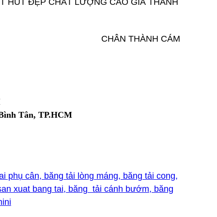
ẠT HÚT ĐẸP CHẤT LƯỢNG CAO GIÁ THÀNH
NH CÁM
M
n Bình Tân, TP.HCM
tai phụ cân, băng tải lòng máng, băng tải cong,
y san xuat bang tai, băng tải cánh bướm, băng
ini