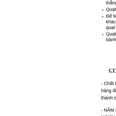
thẳn
Quạt
Để t
khác
quạt 
Quạt
bánh
CT
- Chất
hàng đầ
thành c
- NẮM