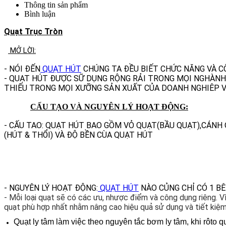
Thông tin sản phẩm
Bình luận
Quạt Trục Tròn
MỞ LỜI:
- NÓI ĐẾN
QUẠT HÚT
CHÚNG TA ĐỀU BIẾT CHỨC NĂNG VÀ C
- QUẠT HÚT ĐƯỢC SỮ DỤNG RỘNG RẢI TRONG MỌI NGHÀNH
THIẾU TRONG MỌI XƯỠNG SẢN XUẤT CỦA DOANH NGHIÊP V
CẤU TẠO VÀ NGUYÊN LÝ HOẠT ĐỘNG:
- CẤU TAO: QUẠT HÚT BAO GỒM VỎ QUẠT(BẦU QUẠT),CÁN
(HÚT & THỔI) VÀ ĐỘ BỀN CÙA QUẠT HÚT
- NGUYÊN LÝ HOẠT ĐỘNG:
QUẠT HÚT
NÀO CỦNG CHỈ CÓ 1 B
- Mỗi loại quạt sẽ có các ưu, nhược điểm và công dụng riêng. Vì
quạt phù hợp nhất nhằm nâng cao hiệu quả sử dụng và tiết kiệm
Quạt ly tâm làm việc theo nguyên tắc bơm ly tâm, khi rôto 