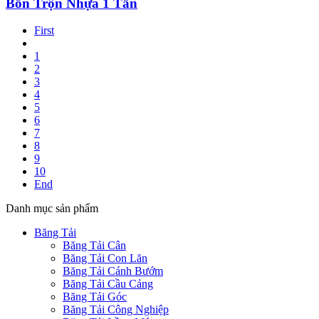
Bồn Trộn Nhựa 1 Tấn
First
1
2
3
4
5
6
7
8
9
10
End
Danh mục sản phẩm
Băng Tải
Băng Tải Cân
Băng Tải Con Lăn
Băng Tải Cánh Bướm
Băng Tải Cầu Cảng
Băng Tải Góc
Băng Tải Công Nghiệp