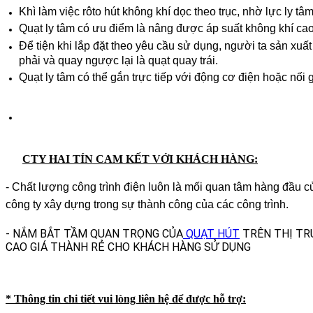
Khì làm việc rôto hút không khí dọc theo trục, nhờ lực ly t
Quạt ly tâm có ưu điểm là nâng được áp suất không khí cao
Để tiện khi lắp đặt theo yêu cầu sử dụng, người ta sản xuấ
phải và quay ngược lại là quạt quay trái.
Quạt ly tâm có thể gắn trực tiếp với động cơ điện hoặc nối 
CTY HAI TÍN CAM KẾT VỚI KHÁCH HÀNG:
- Chất lượng công trình điện luôn là mối quan tâm hàng đầu c
công ty xây dựng trong sự thành công của các công trình.
- NẮM BẮT TẦM QUAN TRỌNG CỦA
QUẠT HÚT
TRÊN THỊ TR
CAO GIÁ THÀNH RẺ CHO KHÁCH HÀNG SỬ DỤNG
CHÂN THÀNH
* Thông tin chi tiết vui lòng liên hệ để được hỗ trợ: