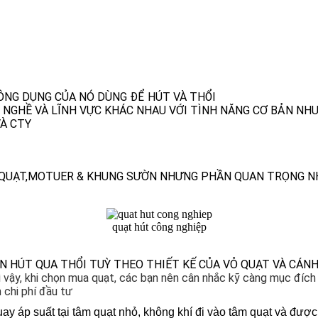
ÔNG DỤNG CỦA NÓ DÙNG ĐỂ HÚT VÀ THỔI
 NGHỀ VÀ LĨNH VỰC KHÁC NHAU VỚI TÌNH NĂNG CƠ BẢN N
À CTY
H QUẠT,MOTUER & KHUNG SƯỜN NHƯNG PHẦN QUAN TRỌNG NH
quạt hút công nghiệp
ÊN HÚT QUA THỔI TUỲ THEO THIẾT KẾ CỦA VỎ QUẠT VÀ CÁN
 vậy, khi chọn mua quạt, các bạn nên cân nhắc kỹ càng mục đích s
 chi phí đầu tư
quay áp suất tại tâm quạt nhỏ, không khí đi vào tâm quạt và đượ