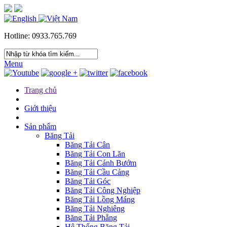
Hotline: 0933.765.769
Menu
Trang chủ
Giới thiệu
Sản phẩm
Băng Tải
Băng Tải Cân
Băng Tải Con Lăn
Băng Tải Cánh Bướm
Băng Tải Cầu Cảng
Băng Tải Góc
Băng Tải Công Nghiệp
Băng Tải Lồng Máng
Băng Tải Nghiêng
Băng Tải Phẳng
Hệ Thống Băng Tải