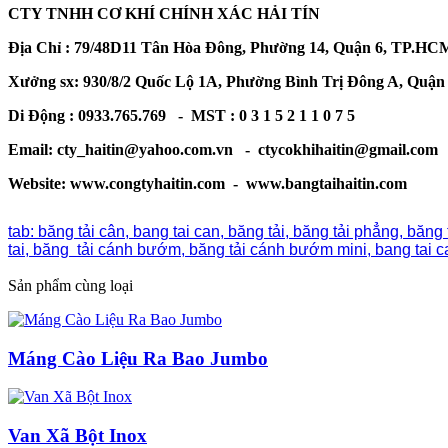
CTY TNHH CƠ KHÍ CHÍNH XÁC HẢI TÍN
Địa Chỉ : 79/48D11 Tân Hòa Đông, Phường 14, Quận 6, TP.HC
Xưởng sx: 930/8/2 Quốc Lộ 1A, Phường Bình Trị Đông A, Quậ
Di Động : 0933.765.769 - MST : 0 3 1 5 2 1 1 0 7 5
Email: cty_haitin@yahoo.com.vn - ctycokhihaitin@gmail.com
Website: www.congtyhaitin.com - www.bangtaihaitin.com
tab: băng tải cân, bang tai can, băng tải, băng tải phẳng, băng
tai, băng tải cánh bướm, băng tải cánh bướm mini, bang tai 
Sản phẩm cùng loại
Máng Cào Liệu Ra Bao Jumbo
Van Xã Bột Inox