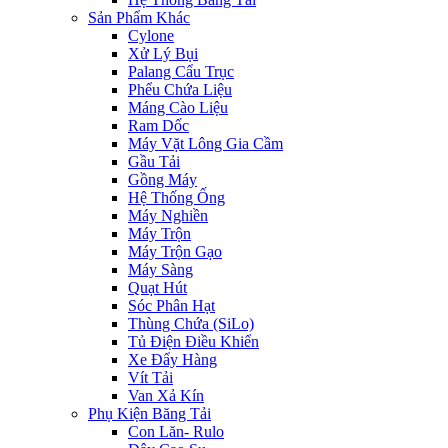
Sản Phẩm Khác
Cylone
Xử Lý Bụi
Palang Cẩu Trục
Phểu Chứa Liệu
Máng Cào Liệu
Ram Dốc
Máy Vặt Lông Gia Cầm
Gầu Tải
Gồng Máy
Hệ Thống Ống
Máy Nghiền
Máy Trộn
Máy Trộn Gạo
Máy Sàng
Quạt Hút
Sóc Phân Hạt
Thùng Chứa (SiLo)
Tủ Điện Điều Khiển
Xe Đẩy Hàng
Vít Tải
Van Xả Kín
Phụ Kiện Băng Tải
Con Lăn- Rulo