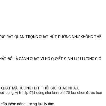
HƯNG RẤT QUAN TRỌNG QUẠT HÚT DƯỜNG NHƯ KHÔNG THỂ
ẤT ĐÓ LÀ CÁNH QUẠT VÌ NÓ QUYẾT ĐỊNH LƯU LƯƠNG GIÓ
H QUẠT MÀ HƯỚNG HÚT THỔI GIÓ KHÁC NHAU.
ử dụng, vị trí lắp đặt cũng như kinh phí để lựa chọn được loại
c cấp thêm năng lượng lực ly tâm.