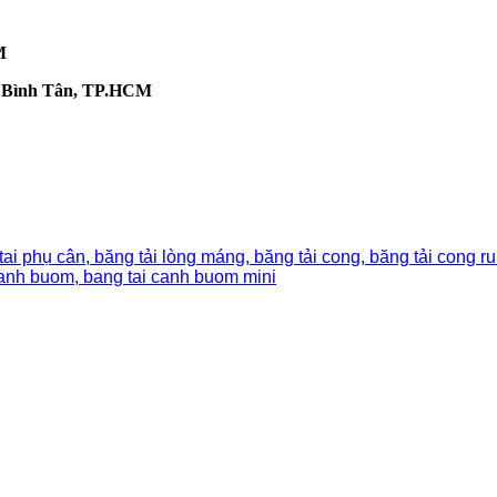
M
n Bình Tân, TP.HCM
 tai phụ cân, băng tải lòng máng, băng tải cong, băng tải cong ru
canh buom, bang tai canh buom mini