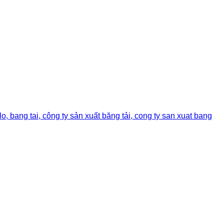
lo, bang tai, công ty sản xuất băng tải, cong ty san xuat bang