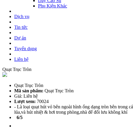
Dây Cao Su
Phụ Kiện Khác
Dịch vụ
Tin tức
Dự án
Tuyển dụng
Liên hệ
Quạt Trục Tròn
Quạt Trục Tròn
Mã sản phẩm:
Quạt Trục Tròn
Giá: Liên hệ
Lượt xem:
70024
- Là loại quạt hút vỏ bên ngoài hình ống dạng tròn bên trong c
lúa,và hút nhiệt & hơi trong phòng,nhà để đối lưu không khí
6/5