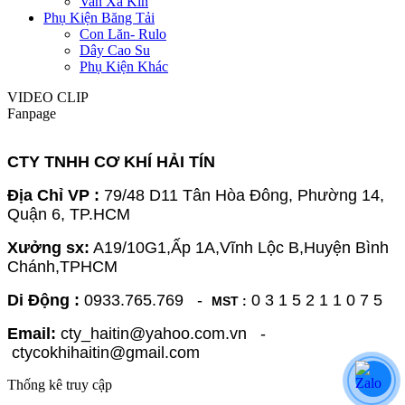
Van Xả Kín
Phụ Kiện Băng Tải
Con Lăn- Rulo
Dây Cao Su
Phụ Kiện Khác
VIDEO CLIP
Fanpage
CTY TNHH CƠ KHÍ HẢI TÍN
Địa Chỉ VP :
79/48 D11 Tân Hòa Đông, Phường 14,
Quận 6, TP.HCM
Xưởng sx:
A19/10G1,Ấp 1A,Vĩnh Lộc B,Huyện Bình
Chánh,TPHCM
Di Động :
0933.765.769 -
0 3 1 5 2 1 1 0 7 5
MST :
Email:
cty_haitin@yahoo.com.vn -
ctycokhihaitin@gmail.com
Thống kê truy cập