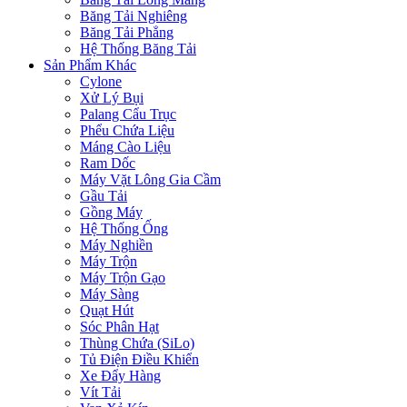
Băng Tải Nghiêng
Băng Tải Phẳng
Hệ Thống Băng Tải
Sản Phẩm Khác
Cylone
Xử Lý Bụi
Palang Cẩu Trục
Phểu Chứa Liệu
Máng Cào Liệu
Ram Dốc
Máy Vặt Lông Gia Cầm
Gầu Tải
Gồng Máy
Hệ Thống Ống
Máy Nghiền
Máy Trộn
Máy Trộn Gạo
Máy Sàng
Quạt Hút
Sóc Phân Hạt
Thùng Chứa (SiLo)
Tủ Điện Điều Khiển
Xe Đẩy Hàng
Vít Tải