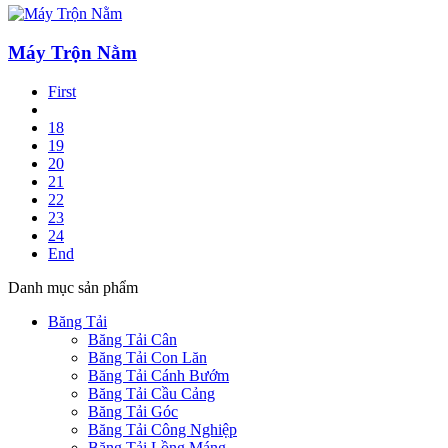
Máy Trộn Nằm
First
18
19
20
21
22
23
24
End
Danh mục sản phẩm
Băng Tải
Băng Tải Cân
Băng Tải Con Lăn
Băng Tải Cánh Bướm
Băng Tải Cầu Cảng
Băng Tải Góc
Băng Tải Công Nghiệp
Băng Tải Lồng Máng