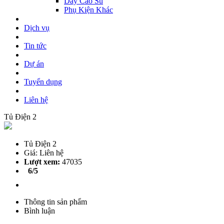
Dây Cao Su
Phụ Kiện Khác
Dịch vụ
Tin tức
Dự án
Tuyển dụng
Liên hệ
Tủ Điện 2
Tủ Điện 2
Giá: Liên hệ
Lượt xem:
47035
6/5
Thông tin sản phẩm
Bình luận