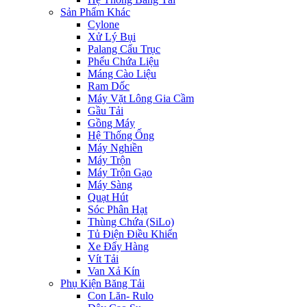
Sản Phẩm Khác
Cylone
Xử Lý Bụi
Palang Cẩu Trục
Phểu Chứa Liệu
Máng Cào Liệu
Ram Dốc
Máy Vặt Lông Gia Cầm
Gầu Tải
Gồng Máy
Hệ Thống Ống
Máy Nghiền
Máy Trộn
Máy Trộn Gạo
Máy Sàng
Quạt Hút
Sóc Phân Hạt
Thùng Chứa (SiLo)
Tủ Điện Điều Khiển
Xe Đẩy Hàng
Vít Tải
Van Xả Kín
Phụ Kiện Băng Tải
Con Lăn- Rulo