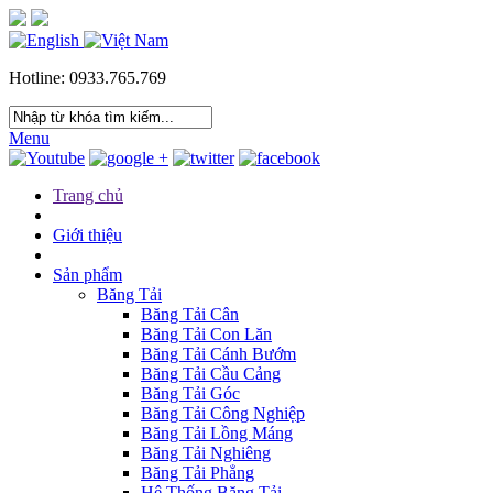
Hotline: 0933.765.769
Menu
Trang chủ
Giới thiệu
Sản phẩm
Băng Tải
Băng Tải Cân
Băng Tải Con Lăn
Băng Tải Cánh Bướm
Băng Tải Cầu Cảng
Băng Tải Góc
Băng Tải Công Nghiệp
Băng Tải Lồng Máng
Băng Tải Nghiêng
Băng Tải Phẳng
Hệ Thống Băng Tải