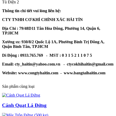
Tủ Điện 2
Thông tin chi tiết vui lòng liên hệ:
CTY TNHH CƠ KHÍ CHÍNH XÁC HẢI TÍN
Địa Chỉ : 79/48D11 Tân Hòa Đông, Phường 14, Quận 6,
TP.HCM
Xưởng sx: 930/8/2 Quốc Lộ 1A, Phường Bình Trị Đông A,
Quận Bình Tân, TP.HCM
Di Động : 0933.765.769 - MST : 0 3 1 5 2 1 1 0 7 5
Email: cty_haitin@yahoo.com.vn - ctycokhihaitin@gmail.com
Website: www.congtyhaitin.com - www.bangtaihaitin.com
Sản phẩm cùng loại
Cánh Quạt Lá Đứng