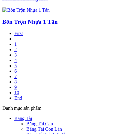
Bồn Trộn Nhựa 1 Tấn
First
1
2
3
4
5
6
7
8
9
10
End
Danh mục sản phẩm
Băng Tải
Băng Tải Cân
Băng Tải Con Lăn