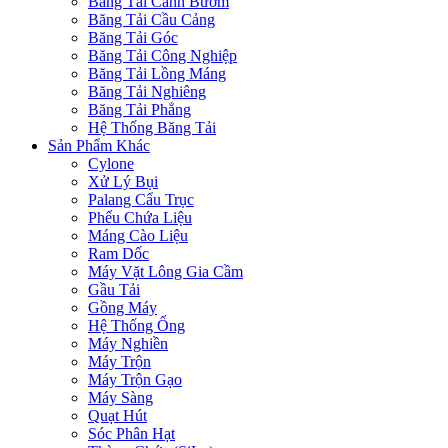
Băng Tải Cánh Bướm
Băng Tải Cầu Cảng
Băng Tải Góc
Băng Tải Công Nghiệp
Băng Tải Lồng Máng
Băng Tải Nghiêng
Băng Tải Phẳng
Hệ Thống Băng Tải
Sản Phẩm Khác
Cylone
Xử Lý Bụi
Palang Cẩu Trục
Phểu Chứa Liệu
Máng Cào Liệu
Ram Dốc
Máy Vặt Lông Gia Cầm
Gầu Tải
Gồng Máy
Hệ Thống Ống
Máy Nghiền
Máy Trộn
Máy Trộn Gạo
Máy Sàng
Quạt Hút
Sóc Phân Hạt