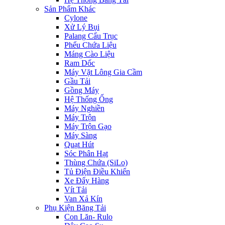
Sản Phẩm Khác
Cylone
Xử Lý Bụi
Palang Cẩu Trục
Phểu Chứa Liệu
Máng Cào Liệu
Ram Dốc
Máy Vặt Lông Gia Cầm
Gầu Tải
Gồng Máy
Hệ Thống Ống
Máy Nghiền
Máy Trộn
Máy Trộn Gạo
Máy Sàng
Quạt Hút
Sóc Phân Hạt
Thùng Chứa (SiLo)
Tủ Điện Điều Khiển
Xe Đẩy Hàng
Vít Tải
Van Xả Kín
Phụ Kiện Băng Tải
Con Lăn- Rulo