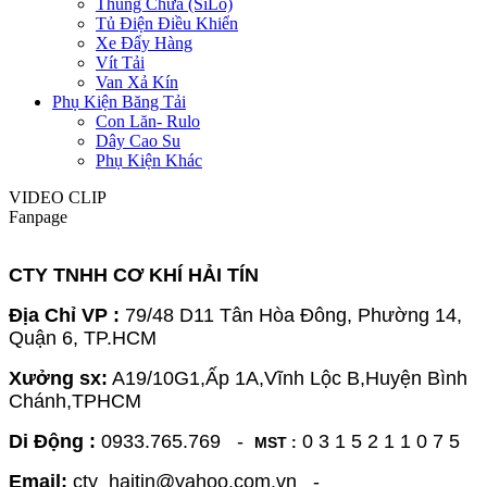
Thùng Chứa (SiLo)
Tủ Điện Điều Khiển
Xe Đẩy Hàng
Vít Tải
Van Xả Kín
Phụ Kiện Băng Tải
Con Lăn- Rulo
Dây Cao Su
Phụ Kiện Khác
VIDEO CLIP
Fanpage
CTY TNHH CƠ KHÍ HẢI TÍN
Địa Chỉ VP :
79/48 D11 Tân Hòa Đông, Phường 14,
Quận 6, TP.HCM
Xưởng sx:
A19/10G1,Ấp 1A,Vĩnh Lộc B,Huyện Bình
Chánh,TPHCM
Di Động :
0933.765.769 -
0 3 1 5 2 1 1 0 7 5
MST :
Email:
cty_haitin@yahoo.com.vn -