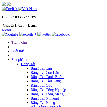
Hotline: 0933.765.769
Menu
Trang chủ
Giới thiệu
Sản phẩm
Băng Tải
Băng Tải Cân
Băng Tải Con Lăn
Băng Tải Cánh Bướm
Băng Tải Cầu Cảng
Băng Tải Góc
Băng Tải Công Nghiệp
Băng Tải Lồng Máng
Băng Tải Nghiêng
Băng Tải Phẳng
Hệ Thống Băng Tải