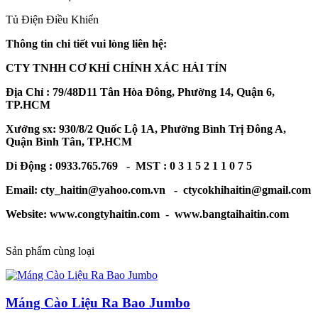
Tủ Điện Điều Khiển
Thông tin chi tiết vui lòng liên hệ:
CTY TNHH CƠ KHÍ CHÍNH XÁC HẢI TÍN
Địa Chỉ : 79/48D11 Tân Hòa Đông, Phường 14, Quận 6,
TP.HCM
Xưởng sx: 930/8/2 Quốc Lộ 1A, Phường Bình Trị Đông A,
Quận Bình Tân, TP.HCM
Di Động : 0933.765.769 - MST : 0 3 1 5 2 1 1 0 7 5
Email: cty_haitin@yahoo.com.vn - ctycokhihaitin@gmail.com
Website: www.congtyhaitin.com - www.bangtaihaitin.com
Sản phẩm cùng loại
Máng Cào Liệu Ra Bao Jumbo