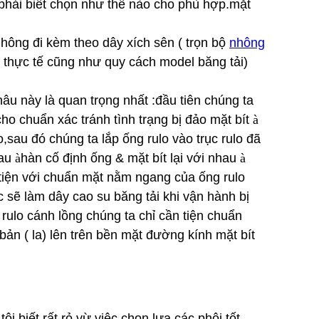
n phải biết chọn như thế nào cho phù hợp.mặt
hông đi kèm theo dây xích sên ( trọn bộ
nhông
g thực tế cũng như quy cách model băng tải)
hâu này là quan trọng nhất :đầu tiên chúng ta
cho chuẩn xác tránh tình trạng bị đảo mặt bít
à
,sau đó chúng ta lắp ống rulo vào trục rulo đã
hau
à
hàn cố định ống & mặt bít lại với nhau
à
tiện với chuẩn mặt nằm ngang của ống rulo
c sẽ làm dây cao su băng tải khi vận hành bị
 rulo cánh lồng chúng ta chỉ cần tiện chuẩn
bản ( la) lên trên bền mặt đường kính mặt bít
tôi biết rất rỏ vừ việc chọn lựa các phôi tốt