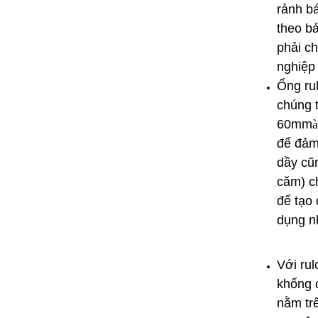
rảnh b
theo bả
phải c
nghiệp
Ống ru
chúng 
60mm
à
để đảm
dầy cũn
căm) c
để tạo 
dụng n
Với rul
khống 
nằm trê