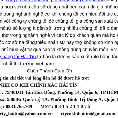
ù hợp với nhu cầu sữ dụng nhất bên cạnh đó giá nhậpo ph
c trong nghành nghề cơ khí chúng tôi có nhiều đối tác cu
 với công ty chúng tôi để chúng tôi gia công sản xuất cu
mô,từ số lượng ít đến số lượng nhiều chúng tôi đã & đa
 thợ trong nghành nghề vì các lý do khách quan mà họ k
c cơ sở hạ tầng,thiếu nhân sự hay thợ không có kinh n
i phí mua vật tư quá cao vì không đúng chuyên môn .v.v.
y băng tải Hải Tín
tự hào là đơn vị sản xuất rulo băng tả
t nhất thị trường việt nam
Chân Thành Cám Ơn
 tin chi tiết vui lòng liên hệ để được hỗ trợ:
NHH CƠ KHÍ CHÍNH XÁC HẢI TÍN
ỉ : 79/48D11 Tân Hòa Đông, Phường 14, Quận 6, TP.HC
sx: 930/8/2 Quốc Lộ 1A, Phường Bình Trị Đông A, Quậ
 : 0933.765.769 - MST : 0 3 1 5 2 1 1 0 7 5
 cty_haitin@yahoo.com.vn - ctycokhihaitin@gmail.com