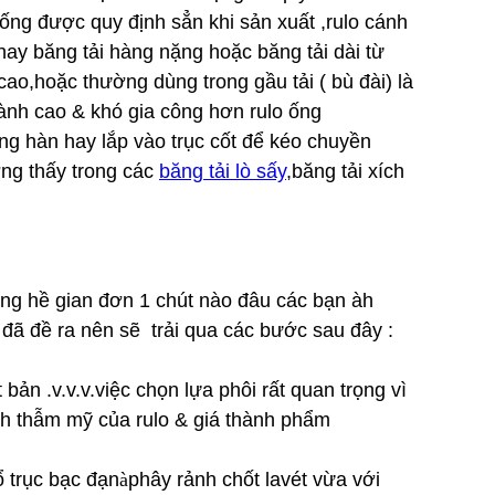
ng được quy định sẳn khi sản xuất ,rulo cánh
ay băng tải hàng nặng hoặc băng tải dài từ
o,hoặc thường dùng trong gầu tải ( bù đài) là
hành cao & khó gia công hơn rulo ống
ng hàn hay lắp vào trục cốt để kéo chuyền
ng thấy trong các
băng tải lò sấy
,băng tải xích
ông hề gian đơn 1 chút nào đâu các bạn àh
t đã đề ra nên sẽ trải qua các bước sau đây :
 bản .v.v.v.việc chọn lựa phôi rất quan trọng vì
nh thẫm mỹ của rulo & giá thành phẩm
ổ trục bạc đạn
à
phây rảnh chốt lavét vừa với