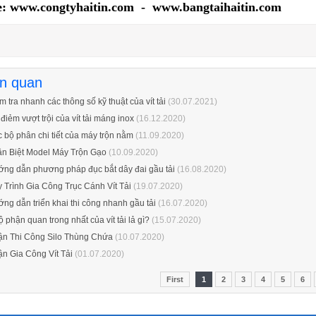
e: www.congtyhaitin.com - www.bangtaihaitin.com
ên quan
m tra nhanh các thông số kỹ thuật của vít tải
(30.07.2021)
điẻm vượt trội của vít tải máng inox
(16.12.2020)
 bộ phân chi tiết của máy trộn nằm
(11.09.2020)
n Biệt Model Máy Trộn Gạo
(10.09.2020)
ng dẫn phương pháp đục bắt dây đai gầu tải
(16.08.2020)
 Trình Gia Công Trục Cánh Vít Tải
(19.07.2020)
ng dẫn triển khai thi công nhanh gầu tải
(16.07.2020)
ộ phận quan trong nhất của vít tải lả gì?
(15.07.2020)
n Thi Công Silo Thùng Chứa
(10.07.2020)
n Gia Công Vít Tải
(01.07.2020)
First
1
2
3
4
5
6