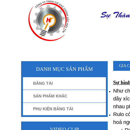
TRANG CHỦ
GIỚI THIỆU
S
GIA 
DANH MỤC SẢN PHẨM
Sự hình
BĂNG TẢI
Như chú
SẢN PHẨM KHÁC
dây xí
nhau p
PHỤ KIỆN BĂNG TẢI
Rulo có
hoá ngu
VIDEO CLIP