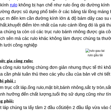
 kính
rulo
không bị hạn chế như rulo ống do đường kính ố
hường được sũ dụng phổ biến ở các băng tải lồng máng h
ục m đến km cần đường kính lớn & độ bám dây cao su ca
hất,khuyết điểm lớn nhất của rulo cánh lồng đó là giá t
a chúng ta còn có các trục rulo bánh nhông được gia cô
ích sên mà các rulo khác không làm được chúng ta thườ
ch lưới công nghiệp
rulo gầu tải
ức gia công rulo:
ia công rulo tưởng chừng đơn giản nhưng thực tế thì kh
a cần phải tuân thủ theo các yêu cầu của bản vẽ chi tiế
ị phôi :
 trục cốt láp.ống rulo,mặt bít,bánh nhông,sắt ty tròn,sắt
ảnh hưỡng đến chất lượng,tuổi thọ sữ dụng cũng như tí
g phôi:
t láp chúng ta lấy tâm 2 đầu cốt
à
tiện 2 đầu lắp vừa vào 