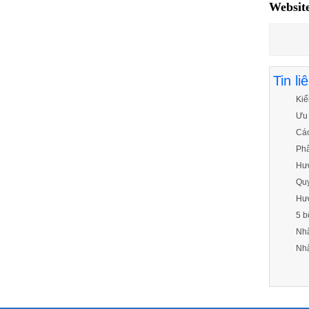
Websit
Tin li
Kiể
Ưu 
Các
Phâ
Hướ
Quy
Hướ
5 b
Nhậ
Nhậ