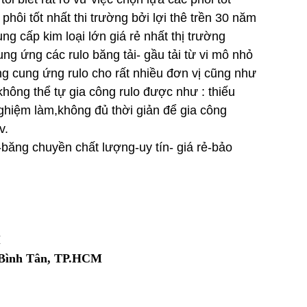
ôi tốt nhất thi trường bởi lợi thê trền 30 năm
ng cấp kim loại lớn giá rẻ nhất thị trường
ng ứng các rulo băng tải- gầu tải từ vi mô nhỏ
ng cung ứng rulo cho rất nhiều đơn vị cũng như
hông thể tự gia công rulo được như : thiếu
ghiệm làm,không đủ thời giản để gia công
v.
i-băng chuyền chất lượng-uy tín- giá rẻ-bảo
M
n Bình Tân, TP.HCM