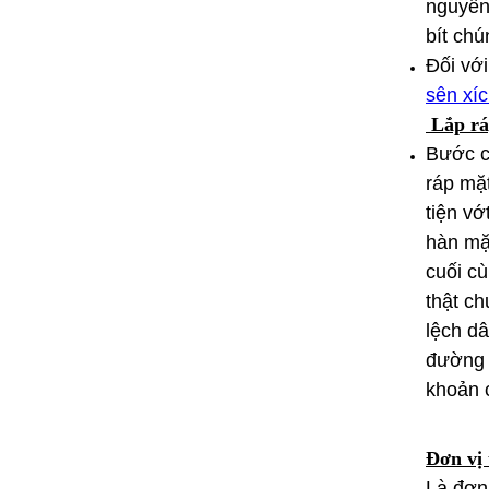
nguyên 
bít chú
Đối với
sên xí
Lắp rá
Bước cu
ráp mặt
tiện vớ
hàn mặ
cuối c
thật ch
lệch dâ
đường k
khoản c
Đơn vị 
Là đơn