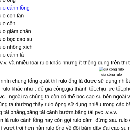
lo ống
lo cánh lồng
lo con lăn
lo côn
lo giảm chấn
lo bọc cao su
lo nhông xích
lo cánh lá
.v.v. và nhiều loại rulo khác nhưng ít thông dụng trên thị
gia công rulo
hìn chung tổng quát thì rulo ống là được sữ dụng nhiều
 rulo khác như : để gia công,giá thành tốt,chịu lực tốt,
vc , ngoài ra chúng ta còn có thể bọc cao su bên ngoài 
úng ta thường thấy rulo ốpng sữ dụng nhiều trong các b
g tải phẳng,băng tải cánh bướm,băng tải pvc .v.v.v.
n là rulo cánh lồng hay còn gọi rulo căm đứng sau rulo
ì vượt trội hơn hẳn rulo ống về đội bám dây đai cao su 