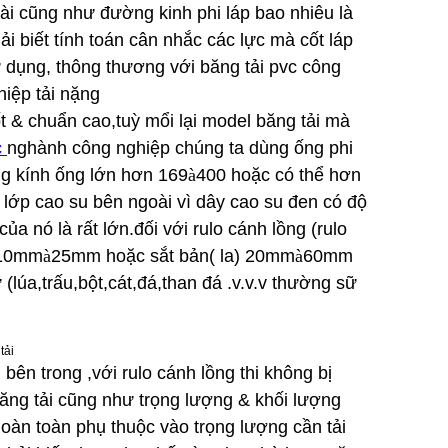
ài cũng như đường kinh phi láp bao nhiêu là
i biết tính toán cân nhắc các lực mà cốt láp
ữ dụng, thông thương với băng tải pvc công
hiệp tải nặng
t & chuẩn cao,tuỳ mổi lại model băng tải mà
c
nghành công nghiệp chúng ta dùng ống phi
g kính ống lớn hơn 169
à
400 hoặc có thể hơn
 lớp cao su bên ngoài vì dây cao su đen có độ
a nó là rất lớn.đối với rulo cánh lồng (rulo
 10mm
à
25mm hoặc sắt bản( la) 20mm
à
60mm
 (lúa,trấu,bột,cát,đá,than đá .v.v.v thường sữ
tải
bên trong ,với rulo cánh lồng thi không bị
ăng tải cũng như trọng lượng & khối lượng
hoàn toàn phụ thuộc vào trọng lượng cần tải