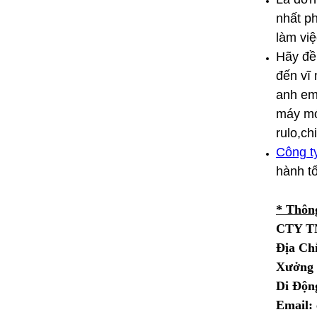
nhất ph
làm việ
Hãy đền
đến vĩ 
anh em
máy mó
rulo,ch
Công t
hành tố
* Thông
CTY T
Địa Ch
Xưởng 
Di Động
Email: