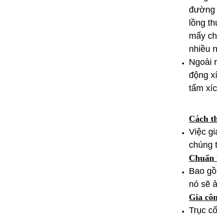
đường
lồng t
mấy ch
nhiều n
Ngoài r
động x
tấm xí
Cách th
Việc g
chúng t
Chuẩn b
Bao gồm
nó sẽ 
Gia côn
Trục cố