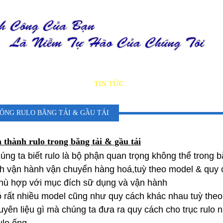
ẢN PHẨM
DỊCH VỤ
TIN TỨC
DỰ ÁN
TUYỂN DỤ
CÔNG RULO BĂNG TẢI & GẦU TẢI
 thành rulo trong băng tải & gầu tải
ng ta biết rulo là bộ phận quan trọng không thể trong b
ch vận hành vận chuyển hàng hoá,tuỳ theo model & quy c
hù hợp với mục đích sữ dụng và vận hành
 rất nhiều model cũng như quy cách khác nhau tuỳ theo 
yên liệu gì mà chúng ta đưa ra quy cách cho trục rulo 