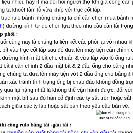
liệu nhiều hay ít mà đòi hỏi người thợ khi gia công cầ
ng ta khoét tâm lỗ vừa khíp với trục cốt láp.
 trục rulo bánh nhông chúng ta chỉ cần chọn mua bánh n
ch
) đường kính tự do chọn lựa theo nhu cầu cần tải trọn
p phôi :
ối cùng nay là chúng ta liên kết các phôi lại với nhau k
 bít vào trục cốt lắp sau đó đưa lên máy tiện cân chình 
t đường kính mặt bít cho chuẩn & vừa lắp vào lỗ ống rulo
t bít
à
cân chình 2 đầu mặt bít & 2 đầu ống cho bằng n
ùng chúng ta đưa lên máy tiện vớt 2 đầu ống cho bằng
à
uản xác tránh tình trạng ống bị chao đảo không đồng trụ
y qua lại nặng nhất là không thể vận hành được. đối với
ính mặt bít sau đó hàn cố định các ty sắt tròn hoặc sắt 
ách giữa các ty láp hoặc sắt bản theo yêu cầu bản vẽ.
đơn vị thi công rulo
thi công rulo băng tải -gầu tải :
 vị
chuyền sản xuất băng tải-băng chuyền-gầu tải
chúng 