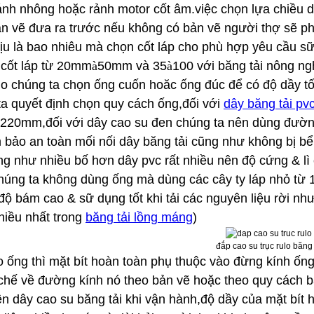
ánh nhông hoặc rảnh motor cốt âm.việc chọn lựa chiều d
n vẽ đưa ra trước nếu không có bản vẽ người thợ sẽ phả
hịu là bao nhiêu mà chọn cốt láp cho phù hợp yêu cầu s
 cốt láp từ 20mm
à
50mm và 35
à
100 với băng tải nông ng
lo chúng ta chọn ống cuốn hoăc ống đúc để có độ dầy tố
ta quyết định chọn quy cách ống,đối với
dây băng tải pv
220mm,đối với dây cao su đen chúng ta nên dùng đườn
 bảo an toàn mối nối dây băng tải cũng như không bị bể
g như nhiều bố hơn dây pvc rất nhiều nên độ cứng & lì củ
húng ta không dùng ống mà dùng các cây ty láp nhỏ từ
độ bám cao & sữ dụng tốt khi tải các nguyên liệu rời như
hiều nhất trong
băng tải lồng máng
)
đắp cao su trục rulo băng 
o ống thì mặt bít hoàn toàn phụ thuộc vào đừng kính ống 
chế về đường kính nó theo bản vẽ hoặc theo quy cách b
n dây cao su băng tải khi vận hành,độ dầy của mặt bít 