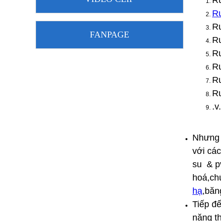
Ru
Ru
Ru
FANPAGE
Ru
Ru
Ru
Ru
Ru
.v
Nhưng n
với các
su & p
hoá,ch
hạ
,băn
Tiếp đế
năng th