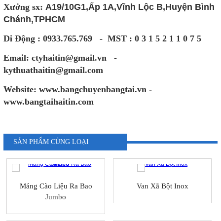
Xưởng sx:
A19/10G1,Ấp 1A,Vĩnh Lộc B,Huyện Bình
Chánh,TPHCM
Di Động : 0933.765.769 - MST : 0 3 1 5 2 1 1 0 7 5
Email: ctyhaitin@gmail.vn -
kythuathaitin@gmail.com
Website: www.bangchuyenbangtai.vn -
www.bangtaihaitin.com
SẢN PHẨM CÙNG LOẠI
Máng Cào Liệu Ra Bao
Van Xã Bột Inox
Jumbo