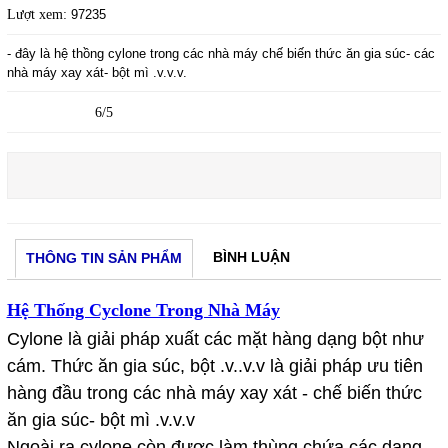
Lượt xem:
97235
- đây là hệ thồng cylone trong các nhà máy chế biến thức ăn gia súc- các
nhà máy xay xát- bột mì .v.v.v.
6/5
BÌNH LUẬN
THÔNG TIN SẢN PHẨM
Hệ Thống Cyclone Trong Nhà Máy
Cylone là giải pháp xuất các mặt hàng dạng bột như
cám. Thức ăn gia súc, bột .v..v.v là giải pháp ưu tiên
hàng đầu trong các nhà máy xay xát - chế biến thức
ăn gia súc- bột mì .v.v.v
Ngoài ra cylone còn được làm thùng chứa các dạng