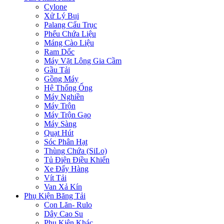
Cylone
Xử Lý Bụi
Palang Cẩu Trục
Phểu Chứa Liệu
Máng Cào Liệu
Ram Dốc
Máy Vặt Lông Gia Cầm
Gầu Tải
Gồng Máy
Hệ Thống Ống
Máy Nghiền
Máy Trộn
Máy Trộn Gạo
Máy Sàng
Quạt Hút
Sóc Phân Hạt
Thùng Chứa (SiLo)
Tủ Điện Điều Khiển
Xe Đẩy Hàng
Vít Tải
Van Xả Kín
Phụ Kiện Băng Tải
Con Lăn- Rulo
Dây Cao Su
Phụ Kiện Khác