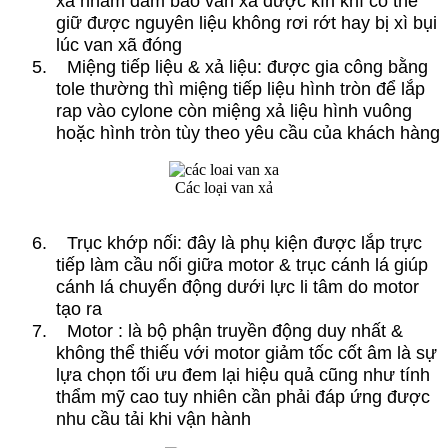
xã nhầm đảm bảo van xả được kín khí có thể
giữ được nguyên liệu không rơi rớt hay bị xì bụi
lúc van xã đóng
5. Miệng tiếp liệu & xả liệu: được gia công bằng
tole thường thì miệng tiếp liệu hình tròn để lắp
rap vào cylone còn miệng xả liệu hình vuông
hoặc hình tròn tùy theo yêu cầu của khách hàng
Các loại van xả
6. Trục khớp nối: đây là phụ kiện được lắp trực
tiếp làm cầu nối giữa motor & trục cánh lá giúp
cánh lá chuyển động dưới lực li tâm do motor
tạo ra
7. Motor : là bộ phận truyền động duy nhất &
không thể thiếu với motor giảm tốc cốt âm là sự
lựa chọn tối ưu đem lại hiệu quả cũng như tính
thẩm mỹ cao tuy nhiên cần phải đáp ứng được
nhu cầu tải khi vận hành