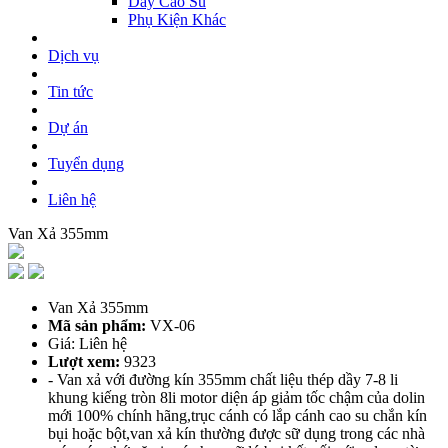
Dây Cao Su
Phụ Kiện Khác
Dịch vụ
Tin tức
Dự án
Tuyển dụng
Liên hệ
Van Xả 355mm
Van Xả 355mm
Mã sản phẩm:
VX-06
Giá: Liên hệ
Lượt xem:
9323
- Van xả với đường kín 355mm chất liệu thép dầy 7-8 li
khung kiếng tròn 8li motor diện áp giảm tốc chậm của dolin
mới 100% chính hãng,trục cánh có lắp cánh cao su chắn kín
bụi hoặc bột,van xả kín thường được sữ dụng trong các nhà