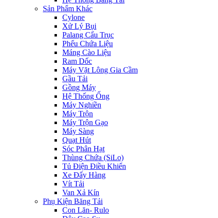
Sản Phẩm Khác
Cylone
Xử Lý Bụi
Palang Cẩu Trục
Phểu Chứa Liệu
Máng Cào Liệu
Ram Dốc
Máy Vặt Lông Gia Cầm
Gầu Tải
Gồng Máy
Hệ Thống Ống
Máy Nghiền
Máy Trộn
Máy Trộn Gạo
Máy Sàng
Quạt Hút
Sóc Phân Hạt
Thùng Chứa (SiLo)
Tủ Điện Điều Khiển
Xe Đẩy Hàng
Vít Tải
Van Xả Kín
Phụ Kiện Băng Tải
Con Lăn- Rulo