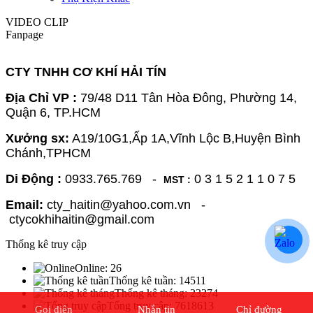
VIDEO CLIP
Fanpage
CTY TNHH CƠ KHÍ HẢI TÍN
Địa Chỉ VP :
79/48 D11 Tân Hòa Đông, Phường 14,
Quận 6, TP.HCM
Xưởng sx:
A19/10G1,Ấp 1A,Vĩnh Lộc B,Huyện Bình
Chánh,TPHCM
Di Động :
0933.765.769 -
0 3 1 5 2 1 1 0 7 5
MST :
Email:
cty_haitin@yahoo.com.vn -
ctycokhihaitin@gmail.com
Thống kê truy cập
Online:
26
Thống kê tuần:
14511
Thống kê tháng:
23274
Tổng truy cập:
7618613
Gọi điện
Nhắn tin
Chỉ đường