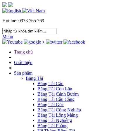
Hotline: 0933.765.769
Menu
Trang chủ
Giới thiệu
Sản phẩm
Băng Tải
Băng Tải Cân
Băng Tải Con Lăn
Băng Tải Cánh Bướm
Băng Tải Cầu Cảng
Băng Tải Góc
Băng Tải Công Nghiệp
Băng Tải Lồng Máng
Băng Tải Nghiêng
Băng Tải Phẳng
Hệ Thống Băng Tải