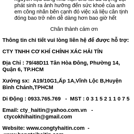
phát sinh ra ảnh hưỡng đến sức khoẻ của anh
em công nhân bên cạnh đó việc xả liệu cân tịnh
đóng bao trở nên dễ dàng hơn bao giờ hết
​Chân thành cám ơn
Thông tin chi tiết vui lòng liên hệ để được hỗ trợ:
CTY TNHH CƠ KHÍ CHÍNH XÁC HẢI TÍN
Địa Chỉ : 79/48D11 Tân Hòa Đông, Phường 14,
Quận 6, TP.HCM
Xưởng sx:
A19/10G1,Ấp 1A,Vĩnh Lộc B,Huyện
Bình Chánh,TPHCM
Di Động : 0933.765.769 - MST : 0 3 1 5 2 1 1 0 7 5
Email: cty_haitin@yahoo.com.vn -
ctycokhihaitin@gmail.com
Website: www.congtyhaitin.com -