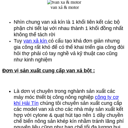
van xả & motor
Nhìn chung van xả kín là 1 khối liên kết các bộ
phận chi tiết lại với nhau thành 1 khối đồng nhất
không thể tách rời
Tuy
van xả kín
có cấu tạo khá đơn giản nhưng
gia công rất khó để có thể khai triển gia công đòi
hỏi thợ phải có tay nghề vả kỹ thuật cao cũng
như kinh nghiệm
​Đơn vị sản xuất cung cấp van xả bột :
Là dơn vị chuyên trong nghành sản xuất các
máy móc thiết bị công nông nghiệp
công ty cơ
khí Hải Tín
chúng tôi chuyên sản xuất cung cấp
các model van xả cho các nhà máy sản xuất kết
hợp với cylone & quạt hút tạo nên 1 dây chuyền
chế biến nông sản khép kín nhầm tránh lãng phí
nguyên liệu cũng như hạn chế tối đa lượng bụi