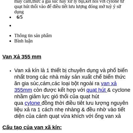
máy cám,thức ă gia súc hay xữ lý bụi,kết nối với cylone từ
quạt hút thổi vào để điều tiết lưu lượng đóng mở tuỳ ý sữ
dụng
6/5
Thông tin sản phẩm
Bình luận
Van Xả 355 mm
Van xả kín là 1 thiết bị chuyên dụng và phổ biến
nhất trong các nhà máy sản xuất chế biến thức
ăn gia súc,cám,các loại bột ngoài ra
van xả
355mm
còn được kết hợp với
quạt hút
& cyclone
nhầm giảm lực gió thổi của quạt hút
qua
cylone
đồng thời điều tiêt lưu lượng nguyên
liệu xả ra 1 cách nhẹ nhàng & đều nhờ vào tiết
diện của cánh quạt vừa khích với ống van xả
Cấu tạo của van xã kín: