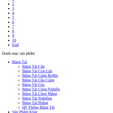
2
3
4
5
6
7
8
9
10
End
Danh mục sản phẩm
Băng Tải
Băng Tải Cân
Băng Tải Con Lăn
Băng Tải Cánh Bướm
Băng Tải Cầu Cảng
Băng Tải Góc
Băng Tải Công Nghiệp
Băng Tải Lồng Máng
Băng Tải Nghiêng
Băng Tải Phẳng
Hệ Thống Băng Tải
Sản Phẩm Khác