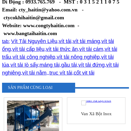
Di Động : 0933.765.769 - MST : 0 3 1 5 2 1 1 0 7 5
Email: cty_haitin@yahoo.com.vn -
ctycokhihaitin@gmail.com
Website: www.congtyhaitin.com -
www.bangtaihaitin.com
Vít Tải Nguyên Liệu,vít tải,vít tải máng,vít tải
tab:
ống,vít tải cấp liệu,vít tải thức ăn,vít tải cám,vít tải
trấu,vít tải công nghiệp,vít tải nông nghiệp,vít tải
lúa,vít tải lò sấy,máng tải,gầu tải,vít tải đứng,vít tải
nghiêng,vít tải nằm,,trục vít tải,cốt vit tải
SẢN PHẨM CÙNG LOẠI
Van Xã Bột Inox