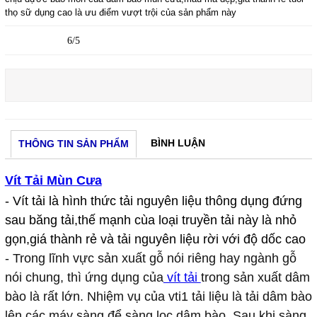
thọ sữ dụng cao là ưu điểm vượt trội của sản phẩm này
6/5
BÌNH LUẬN
THÔNG TIN SẢN PHẨM
Vít Tải Mùn Cưa
- Vít tải là hình thức tải nguyên liệu thông dụng đứng
sau băng tải,thế mạnh cùa loại truyền tải này là nhỏ
gọn,giá thành rẻ và tải nguyên liệu rời với độ dốc cao
- Trong lĩnh vực sản xuất gỗ nói riêng hay ngành gỗ
nói chung, thì ứng dụng của
vít tải
trong sản xuất dâm
bào là rất lớn. Nhiệm vụ của vti1 tải liệu
là tải dâm bào
lên các máy sàng để sàng lọc dâm bào. Sau khi sàng