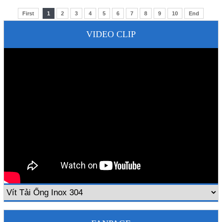
First
1
2
3
4
5
6
7
8
9
10
End
VIDEO CLIP