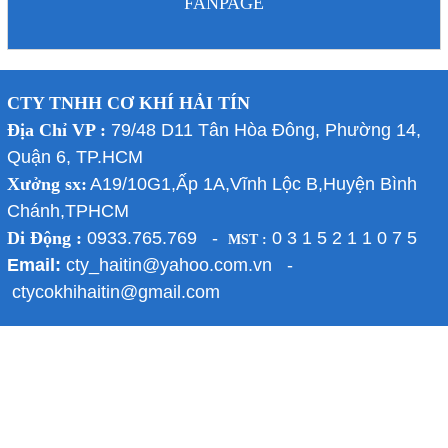
FANPAGE
CTY TNHH CƠ KHÍ HẢI TÍN
Địa Chỉ VP :
79/48 D11 Tân Hòa Đông, Phường 14,
Quận 6, TP.HCM
Xưởng sx:
A19/10G1,Ấp 1A,Vĩnh Lộc B,Huyện Bình
Chánh,TPHCM
Di Động :
0933.765.769 -
0 3 1 5 2 1 1 0 7 5
MST :
Email:
cty_haitin@yahoo.com.vn -
ctycokhihaitin@gmail.com