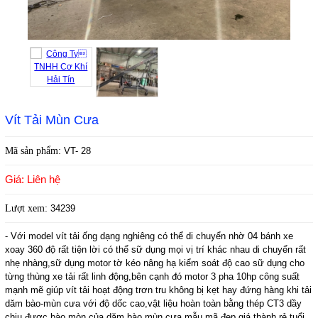
Vít Tải Mùn Cưa
Mã sản phẩm:
VT- 28
Giá: Liên hệ
Lượt xem:
34239
- Với model vít tải ống dạng nghiêng có thể di chuyển nhờ 04 bánh xe
xoay 360 độ rất tiện lời có thể sữ dụng mọi vị trí khác nhau di chuyển rất
nhẹ nhàng,sữ dụng motor tờ kéo nâng hạ kiểm soát độ cao sữ dụng cho
từng thùng xe tải rất linh động,bên cạnh đó motor 3 pha 10hp công suất
mạnh mẽ giúp vít tải hoạt động trơn tru không bị kẹt hay đứng hàng khi tải
dăm bào-mùn cưa với độ dốc cao,vật liệu hoàn toàn bằng thép CT3 dầy
chịu đựơc bào mòn của dăm bào mùn cưa,mẫu mã đẹp,giá thành rẻ tuổi