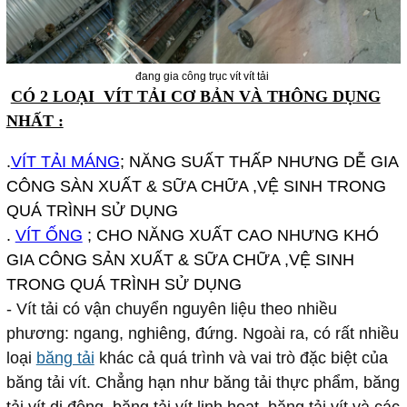
đang gia công trục vít vít tải
CÓ 2 LOẠI VÍT TẢI CƠ BẢN VÀ THÔNG DỤNG
NHẤT :
.
VÍT TẢI MÁNG
; NĂNG SUẤT THẤP NHƯNG DỄ GIA
CÔNG SÀN XUẤT & SỮA CHỮA ,VỆ SINH TRONG
QUÁ TRÌNH SỬ DỤNG
.
VÍT ỐNG
; CHO NĂNG XUẤT CAO NHƯNG KHÓ
GIA CÔNG SẢN XUẤT & SỮA CHỮA ,VỆ SINH
TRONG QUÁ TRÌNH SỬ DỤNG
- Vít tải có vận chuyển nguyên liệu theo nhiều
phương: ngang, nghiêng, đứng. Ngoài ra, có rất nhiều
loại
băng tải
khác cả quá trình và vai trò đặc biệt của
băng tải vít. Chẳng hạn như băng tải thực phẩm, băng
tải vít di động, băng tải vít linh hoạt, băng tải vít và các