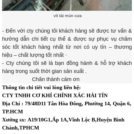
vít tải mùn cưa
- Đến với cty chúng tôi khách hàng sẽ được tư vấn &
hướng dẫn chi tiết cụ thể & được sự phục vụ chăm
sóc tốt khách hàng nhất từ nơi có uy tín – thương
hiệu – chất lượng tốt nhất ·
- Cty chúng tôi sẽ là bạn đồng hành & hỗ trợ khách
hàng trong suốt thời gian sản xuất .
Chân thành cám ơn
Thông tin chi tiết vui lòng liên hệ:
CTY TNHH CƠ KHÍ CHÍNH XÁC HẢI TÍN
Địa Chỉ : 79/48D11 Tân Hòa Đông, Phường 14, Quận 6,
TP.HCM
Xưởng sx:
A19/10G1,Ấp 1A,Vĩnh Lộc B,Huyện Bình
Chánh,TPHCM