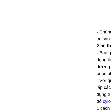
- Chún
óc sản
2.hệ th
- Bao
dụng ốn
đường 
buộc p
- Với 
lắp các
dụng 2 
đó
cyl
1 cách 