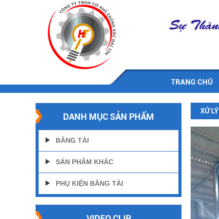
TRANG CHỦ
XỬ LÝ
DANH MỤC SẢN PHẨM
BĂNG TẢI
SẢN PHẨM KHÁC
PHỤ KIỆN BĂNG TẢI
VIDEO CLIP