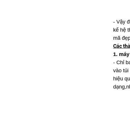
- Vậy đ
kế hệ 
mã đẹp
Các thà
1. máy
- Chỉ 
vào túi
hiệu q
dạng,n