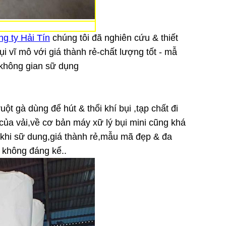
ng ty Hải Tín
chúng tôi đã nghiên cứu & thiết
i vĩ mô với giá thành rẻ-chất lượng tốt - mẫ
 không gian sữ dụng
ột gà dùng để hút & thổi khí bụi ,tạp chất đi
 của vải,về cơ bản máy xữ lý bụi mini cũng khá
 khi sữ dung,giá thành rẻ,mẫu mã đẹp & đa
 không đáng kể..