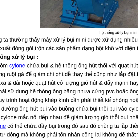
hệ thống xữ lý bụi mini
g ta thường thấy máy xử lý bụi mini được xữ dụng nhiều
 xuất đóng gói,trộn các sản phẩm dạng bột khô với diện
ống xử lý bụi :
 gồm
cylone
chứa bụi & hệ thống ống hút thổi với quạt h
g ruột gà để giảm chi phí,dễ thay thế cũng như lắp đặt
xa & dài hoặc quạt hút có lượng gió hút & đẩy mạnh ha
hải sữ dụng hệ thống ống băng nhựa cứng pvc hoặc ống
quy trình hoạt động khép kính cần phải thiết kế phòng 
 đường ống hút bụi vào buồng chứa bụi thổi bụi vào cyl
cylone mắc nối tiếp nhau để giảm lượng gió thỗi bụi nh
one
có thể chứa đầy bụi trong đó sau đó chùng ta lắp th
tự động mà không phải tốn nhân công lại không để thất 