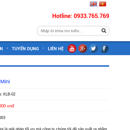
Hotline: 0933.765.769
ÁN
TUYỂN DỤNG
LIÊN HỆ
 Mini
:
XLB-02
.000 vnđ
003
ni là giải pháp tối ưu mà công ty chúng tôi đã sản xuất ra nhầm