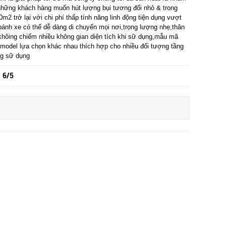
hững khách hàng muốn hút lượng bụi tương đối nhỏ & trong
m2 trở lại với chi phí thấp tính năng linh động tiện dụng vượt
p bánh xe có thể dễ dàng di chuyển mọi nơi,trọng lượng nhẹ,thân
khôing chiếm nhiều không gian diện tích khi sữ dụng,mẫu mã
 model lựa chọn khác nhau thích hợp cho nhiều đối tượng tầng
ng sữ dụng
6/5