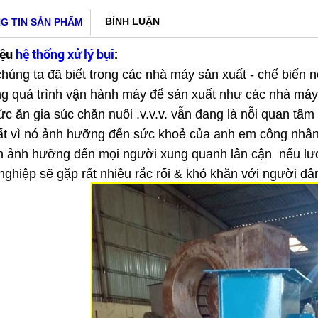
BÌNH LUẬN
G TIN SẢN PHẨM
iệu
hệ thống xử lý bụi
:
húng ta đã biết trong các nhà máy sản xuất - chế biến 
ong quá trình vận hành máy để sản xuất như các nhà máy 
ức ăn gia súc chăn nuôi .v.v.v. vẫn đang là nỗi quan t
ất vì nó ảnh hưỡng đến sức khoẻ của anh em công nhân 
n ảnh hưỡng đến mọi người xung quanh lân cận nếu lượng
nghiệp sẽ gặp rất nhiều rắc rối & khó khăn với người 