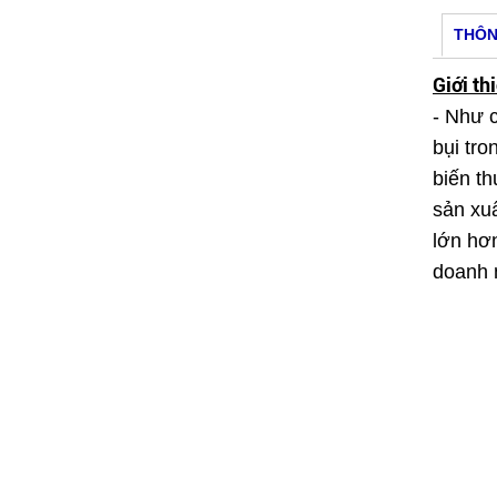
THÔN
Giới th
- Như c
bụi tr
biến th
sản xu
lớn hơ
doanh 