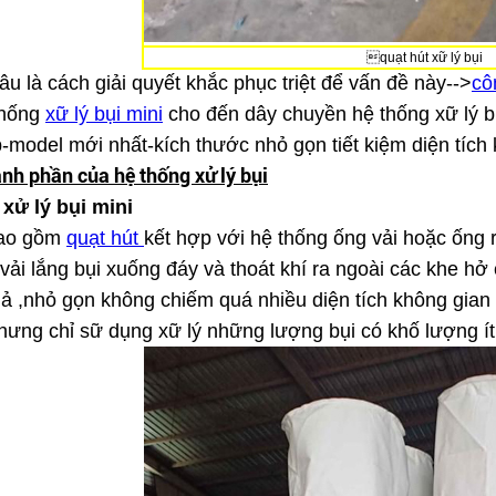
quạt hút xữ lý bụi
âu là cách giải quyết khắc phục triệt để vấn đề này-->
cô
thống
xữ lý bụi mini
cho đến dây chuyền hệ thống xữ lý bụ
-model mới nhất-kích thước nhỏ gọn tiết kiệm diện tích
nh phần của hệ thống xử lý bụi
 xử lý bụi mini
bao gồm
quạt hút
kết hợp với hệ thống ống vải hoặc ống ru
 vải lắng bụi xuống đáy và thoát khí ra ngoài các khe hở
uả ,nhỏ gọn không chiếm quá nhiều diện tích không gian
hưng chỉ sữ dụng xữ lý những lượng bụi có khố lượng ít