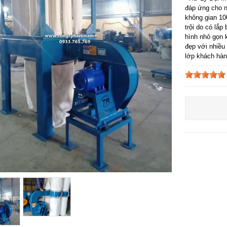
đáp ứng cho n
không gian 100
trội do có lắ
hình nhỏ gọn 
đẹp với nhiều
lớp khách hà