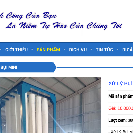
GIỚI THIỆU
SẢN PHẨM
DỊCH VỤ
TIN TỨC
DỰ 
 BỤI MINI
Xử Lý Bụi
Mã sản phẩm
Giá: 10.000
Lượt xem:
38
- Xử Lý Bụi Mi