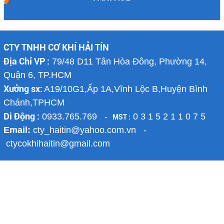
CTY TNHH CƠ KHÍ HẢI TÍN
Địa Chỉ VP :
79/48 D11 Tân Hòa Đông, Phường 14,
Quận 6, TP.HCM
Xưởng sx:
A19/10G1,Ấp 1A,Vĩnh Lộc B,Huyện Bình
Chánh,TPHCM
Di Động :
0933.765.769 -
0 3 1 5 2 1 1 0 7 5
MST :
Email:
cty_haitin@yahoo.com.vn -
ctycokhihaitin@gmail.com