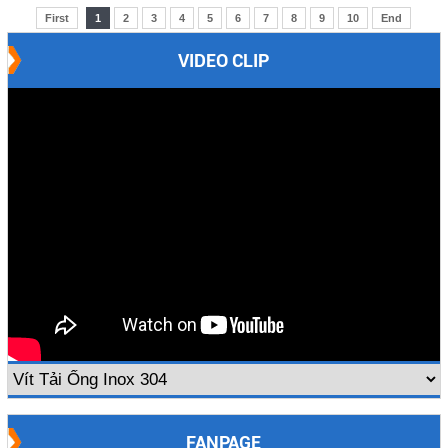
First
1
2
3
4
5
6
7
8
9
10
End
VIDEO CLIP
FANPAGE