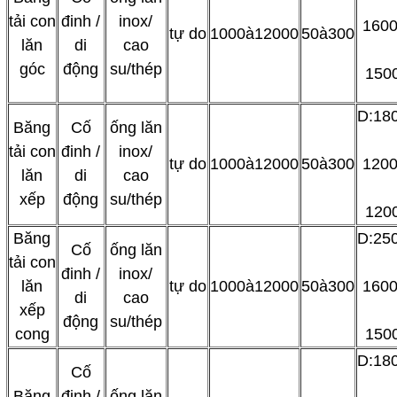
tải con
đinh /
inox/
1600
tự do
1000à12000
50à300
lăn
di
cao
góc
động
su/thép
150
D:18
Băng
Cố
ống lăn
tải con
đinh /
inox/
tự do
1000à12000
50à300
1200
lăn
di
cao
xếp
động
su/thép
120
Băng
D:25
Cố
ống lăn
tải con
đinh /
inox/
lăn
tự do
1000à12000
50à300
1600
di
cao
xếp
động
su/thép
cong
150
D:18
Cố
Băng
đinh /
ống lăn