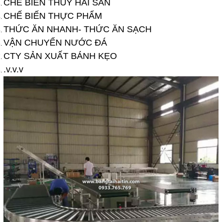
CHẾ BIẾN THỦY HẢI SẢN
CHẾ BIẾN THỰC PHẨM
THỨC ĂN NHANH- THỨC ĂN SẠCH
VẬN CHUYỂN NƯỚC ĐÁ
CTY SẢN XUẤT BÁNH KẸO
.v.v.v