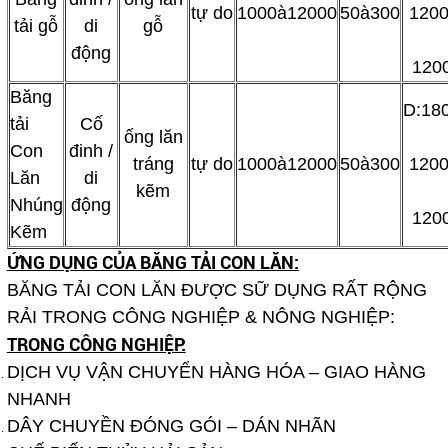
tự do
1000à12000
50à300
1200
tải gỗ
di
gỗ
động
120
Băng
D:18
tải
Cố
ống lăn
Con
đinh /
tráng
tự do
1000à12000
50à300
1200
Lăn
di
kẽm
Nhúng
động
120
Kẽm
ỨNG DỤNG CỦA BĂNG TẢI CON LĂN:
BĂNG TẢI CON LĂN ĐƯỢC SỮ DỤNG RẤT RỘNG
RẢI TRONG CÔNG NGHIỆP & NÔNG NGHIỆP:
TRONG CÔNG NGHIỆP:
DỊCH VỤ VẬN CHUYỂN HÀNG HÓA – GIAO HÀNG
NHANH
DÂY CHUYỀN ĐÓNG GÓI – DÁN NHÃN