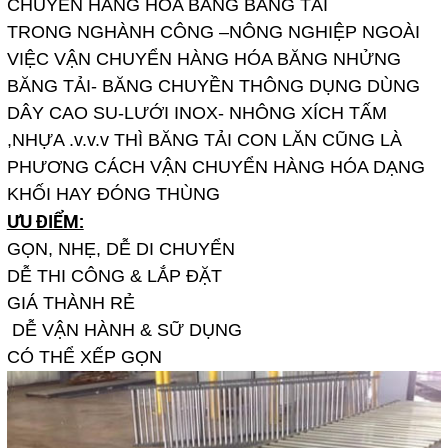
CHUYỂN HÀNG HÓA BẰNG BĂNG TẢI
TRONG NGHÀNH CÔNG –NÔNG NGHIỆP NGOÀI
VIỆC VẬN CHUYỂN HÀNG HÓA BĂNG NHỬNG
BĂNG TẢI- BĂNG CHUYỀN THÔNG DỤNG DÙNG
DÂY CAO SU-LƯỚI INOX- NHÔNG XÍCH TẤM
,NHỰA .v.v.v THÌ BĂNG TẢI CON LĂN CŨNG LÀ
PHƯƠNG CÁCH VẬN CHUYỂN HÀNG HÓA DẠNG
KHỐI HAY ĐÓNG THÙNG
ƯU ĐIỂM:
GỌN, NHẸ, DỄ DI CHUYỂN
DỄ THI CÔNG & LẮP ĐẶT
GIÁ THÀNH RẺ
DỄ VẬN HÀNH & SỮ DỤNG
CÓ THỂ XẾP GỌN