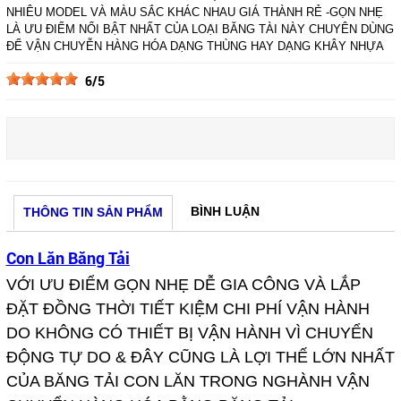
NHIÊU MODEL VÀ MÀU SẮC KHÁC NHAU GIÁ THÀNH RẺ -GỌN NHẸ
LÀ ƯU ĐIỂM NỔI BẬT NHẤT CỦA LOẠI BĂNG TÀI NÀY CHUYÊN DÙNG
ĐỂ VẬN CHUYỄN HÀNG HÓA DẠNG THÙNG HAY DẠNG KHÂY NHỰA
6/5
BÌNH LUẬN
THÔNG TIN SẢN PHẨM
Con Lăn Băng Tải
VỚI ƯU ĐIỂM GỌN NHẸ DỄ GIA CÔNG VÀ LẮP
ĐẶT ĐỒNG THỜI TIẾT KIỆM CHI PHÍ VẬN HÀNH
DO KHÔNG CÓ THIẾT BỊ VẬN HÀNH VÌ CHUYỂN
ĐỘNG TỰ DO & ĐÂY CŨNG LÀ LỢI THẾ LỚN NHẤT
CỦA BĂNG TẢI CON LĂN TRONG NGHÀNH VẬN