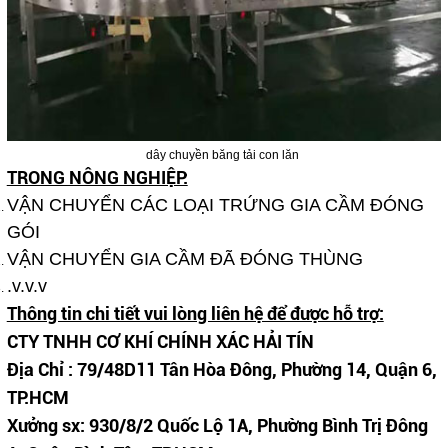
dây chuyền băng tải con lăn
TRONG NÔNG NGHIỆP:
VẬN CHUYỂN CÁC LOẠI TRỨNG GIA CẦM ĐÓNG
GÓI
VẬN CHUYỂN GIA CẦM ĐÃ ĐÓNG THÙNG
.v.v.v
Thông tin chi tiết vui lòng liên hệ để được hỗ trợ:
CTY TNHH CƠ KHÍ CHÍNH XÁC HẢI TÍN
Địa Chỉ : 79/48D11 Tân Hòa Đông, Phường 14, Quận 6,
TP.HCM
Xưởng sx: 930/8/2 Quốc Lộ 1A, Phường Bình Trị Đông