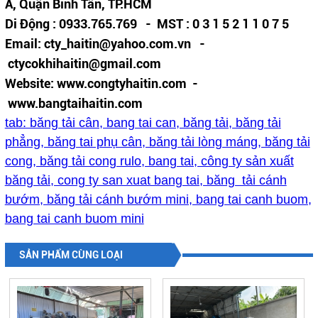
A, Quận Bình Tân, TP.HCM
Di Động : 0933.765.769 - MST : 0 3 1 5 2 1 1 0 7 5
Email: cty_haitin@yahoo.com.vn -
ctycokhihaitin@gmail.com
Website: www.congtyhaitin.com -
www.bangtaihaitin.com
tab: băng tải cân, bang tai can, băng tải, băng tải
phẳng, băng tai phụ cân, băng tải lòng máng, băng tải
cong, băng tải cong rulo, bang tai, công ty sản xuất
băng tải, cong ty san xuat bang tai, băng tải cánh
bướm, băng tải cánh bướm mini, bang tai canh buom,
bang tai canh buom mini
SẢN PHẨM CÙNG LOẠI