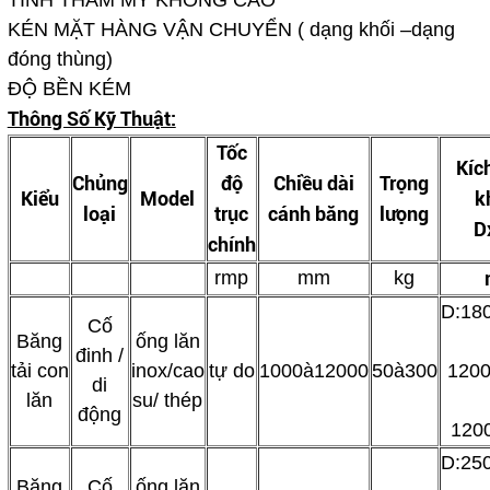
TÍNH THẨM MỸ KHÔNG CAO
KÉN MẶT HÀNG VẬN CHUYỂN ( dạng khối –dạng
đóng thùng)
ĐỘ BỀN KÉM
Thông Số Kỹ Thuật:
Tốc
Kíc
Chủng
độ
Chiều dài
Trọng
Kiểu
Model
k
loại
trục
cánh băng
lưọng
D
chính
rmp
mm
kg
D:18
Cố
Băng
ống lăn
đinh /
tải con
inox/cao
tự do
1000à12000
50à300
1200
di
lăn
su/ thép
động
120
D:25
Băng
Cố
ống lăn